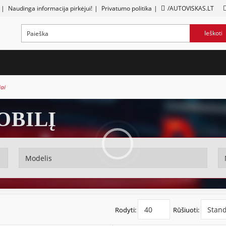
|
Naudinga informacija pirkėjui!
|
Privatumo politika
|
/AUTOVISKAS.LT
Ieškoti
iai
OBILĮ
Rodyti:
Rūšiuoti: