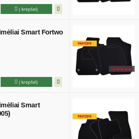
Į krepšelį
ilimėliai Smart Fortwo
Į krepšelį
limėliai Smart
005)