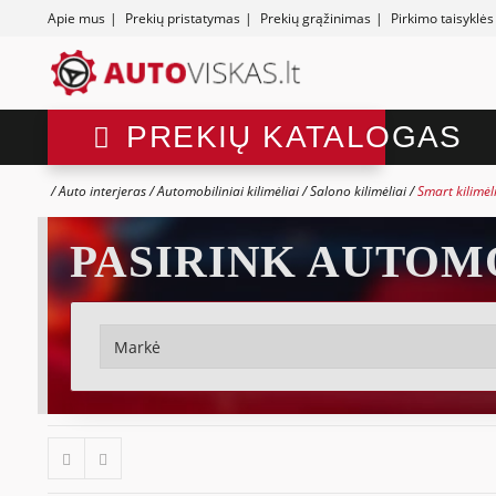
Apie mus
|
Prekių pristatymas
|
Prekių grąžinimas
|
Pirkimo taisyklės
PREKIŲ KATALOGAS
Auto interjeras
Automobiliniai kilimėliai
Salono kilimėliai
Smart kilimėl
PASIRINK AUTOM