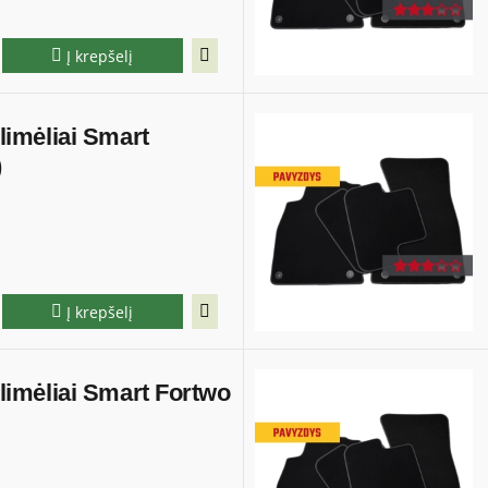
Į krepšelį
ilimėliai Smart
)
Į krepšelį
kilimėliai Smart Fortwo