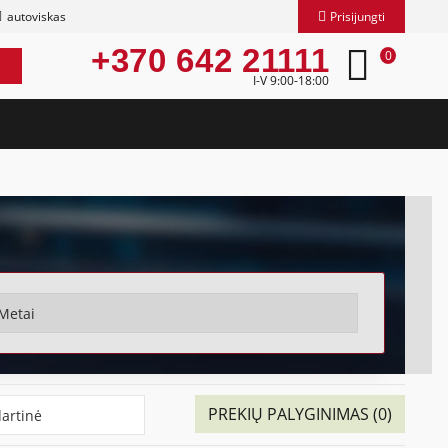
autoviskas
Prisijungti
+370 642 21111
0
I-V 9:00-18:00
PREKIŲ PALYGINIMAS (0)