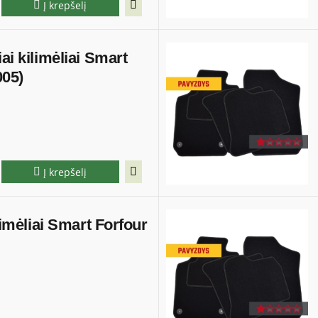
Į krepšelį
ai kilimėliai Smart
005)
Į krepšelį
ilimėliai Smart Forfour