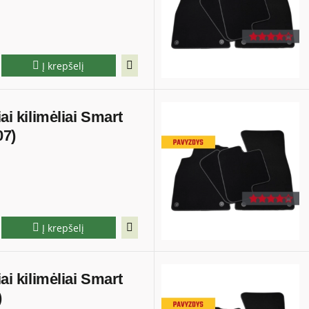
Į krepšelį
iai kilimėliai Smart
07)
Į krepšelį
iai kilimėliai Smart
)