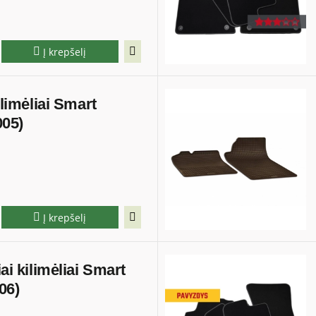
Į krepšelį
ilimėliai Smart
005)
Į krepšelį
iai kilimėliai Smart
06)