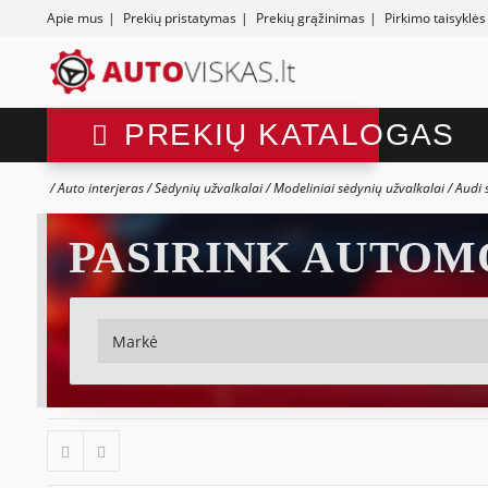
Apie mus
|
Prekių pristatymas
|
Prekių grąžinimas
|
Pirkimo taisyklės
PREKIŲ KATALOGAS
Auto interjeras
Sėdynių užvalkalai
Modeliniai sėdynių užvalkalai
Audi 
PASIRINK AUTOM