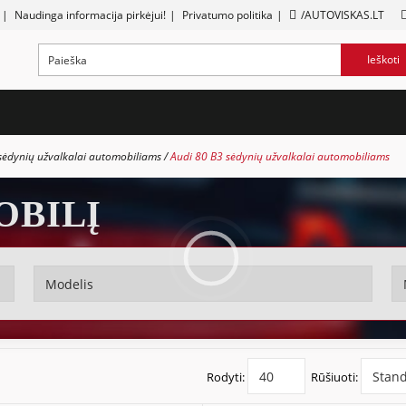
|
Naudinga informacija pirkėjui!
|
Privatumo politika
|
/AUTOVISKAS.LT
Ieškoti
sėdynių užvalkalai automobiliams
Audi 80 B3 sėdynių užvalkalai automobiliams
OBILĮ
Rodyti:
Rūšiuoti: