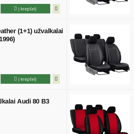
Į krepšelį
ther (1+1) užvalkalai
1996)
Į krepšelį
lkalai Audi 80 B3