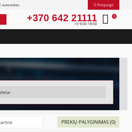
autoviskas
Prisijungti
+370 642 21111
0
I-V 9:00-18:00
PREKIŲ PALYGINIMAS (0)