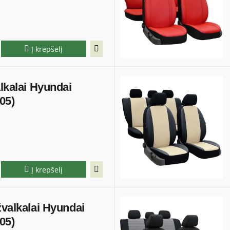
Į krepšelį
alkalai Hyundai
05)
Į krepšelį
žvalkalai Hyundai
05)