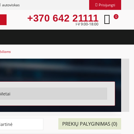
autoviskas
Prisijungti
+370 642 21111
0
I-V 9:00-18:00
biliams
PREKIŲ PALYGINIMAS (0)