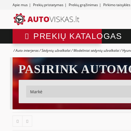
Apie mus
|
Prekių pristatymas
|
Prekių grąžinimas
|
Pirkimo taisyklės
PREKIŲ KATALOGAS
Auto interjeras
Sėdynių užvalkalai
Modeliniai sėdynių užvalkalai
Hyund
PASIRINK AUTOM