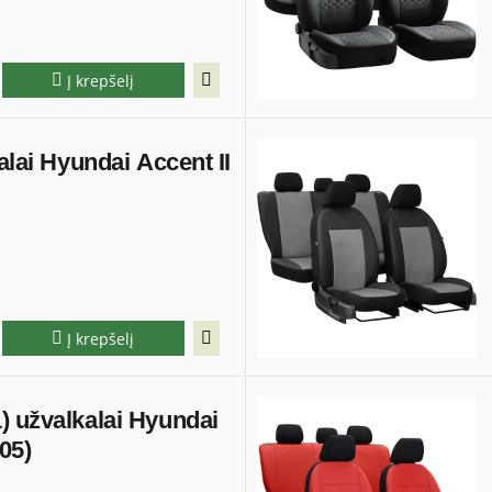
Į krepšelį
alai Hyundai Accent II
Į krepšelį
) užvalkalai Hyundai
05)