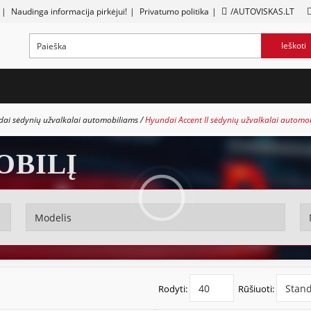
|
Naudinga informacija pirkėjui!
|
Privatumo politika
|
/AUTOVISKAS.LT
Ieškoti
ai sėdynių užvalkalai automobiliams
Hyundai Accent II sėdynių užvalkalai automo
OBILĮ
Rodyti:
Rūšiuoti: