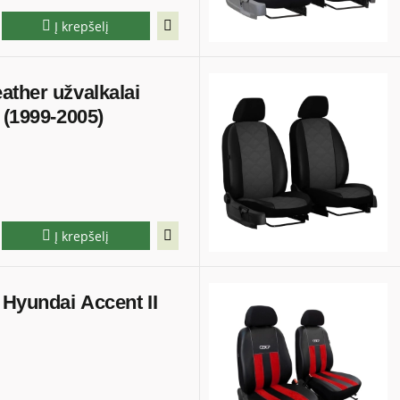
Į krepšelį
ather užvalkalai
 (1999-2005)
Į krepšelį
 Hyundai Accent II