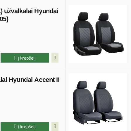
) užvalkalai Hyundai
05)
Į krepšelį
lai Hyundai Accent II
Į krepšelį