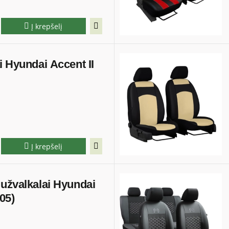
Į krepšelį
i Hyundai Accent II
Į krepšelį
 užvalkalai Hyundai
05)