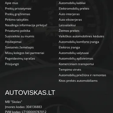
Apie mus
Automobilių kabliai
Prekių pristatymas
Elektromobilių prekės
Prekių grąžinimas
Auto interjeras
Pirkimo taisyklės
Auto eksterjeras
Naudinga informacija pirkėjui!
Laisvalaikiui
Privatumo politika
Žiemos prekės
Susisiekite su mumis
Vaikiškos automobilinės kėdutės
Atsiliepimai
Automobilių komforto įranga
Svetainės žemėlapis
Elektros įranga
Mūsų kolegos bei partneriai
Automobilių valytuvai
Pageidavimų sąrašas
Automobilių apšvietimas
Prisijungti
Komerciniam transportui
Tempimo virvės
Automobilių priežiūra ir remontas
Kitos prekės automobiliams
AUTOVISKAS.LT
MB "Skolas"
Įmonės kodas: 304136883
PVM kodas: LT100009787012