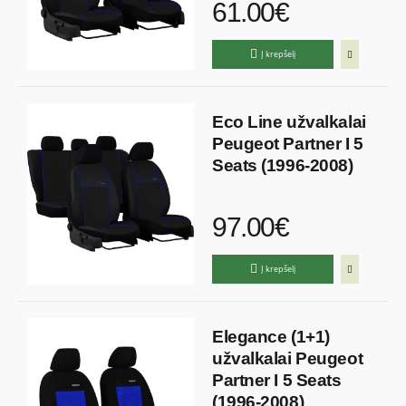
61.00€
Į krepšelį
Eco Line užvalkalai
Peugeot Partner I 5
Seats (1996-2008)
97.00€
Į krepšelį
Elegance (1+1)
užvalkalai Peugeot
Partner I 5 Seats
(1996-2008)