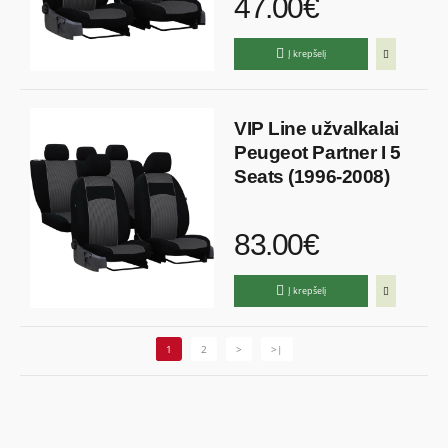
47.00€
Į krepšelį
VIP Line užvalkalai
Peugeot Partner I 5
Seats (1996-2008)
83.00€
Į krepšelį
1
2
>
>|