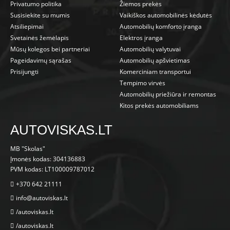
Privatumo politika
Žiemos prekės
Susisiekite su mumis
Vaikiškos automobilinės kėdutės
Atsiliepimai
Automobilių komforto įranga
Svetainės žemėlapis
Elektros įranga
Mūsų kolegos bei partneriai
Automobilių valytuvai
Pageidavimų sąrašas
Automobilių apšvietimas
Prisijungti
Komerciniam transportui
Tempimo virvės
Automobilių priežiūra ir remontas
Kitos prekės automobiliams
AUTOVISKAS.LT
MB "Skolas"
Įmonės kodas: 304136883
PVM kodas: LT100009787012
+370 642 21111
info@autoviskas.lt
/autoviskas.lt
/autoviskas.lt