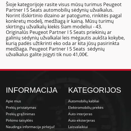
Šioje kategorijoje rasite visus mūsų turimus Peugeot
Partner I 5 Seats automobilių sėdynių užvalkalus.
Norint išskirtinio dizaino ar patogumo, rinkitės pagal
konkretų modelį, medžiagą ir kainą. Mūsų turimų
skirtingų užvalkalų kiekis šiam modeliui - 43.
Originalūs Peugeot Partner I 5 Seats priekinių ar
galinių sėdynių užvalkalai leis mėgautis aukšta kokybe,
kurią padės užtikrinti eko oda ar kita jūsų pasirinkta
medžiaga. Peugeot Partner I 5 Seats sėdynių
užvalkalus galite įsigyti tik nuo 41,00€.
INFORMACIJA
KATEGORIJOS
Apie mus
Automobilių kabliai
Prekių pristatymas
Elektromobilių prekės
Prekių grąžinimas
Auto interjeras
Pirkimo taisyklės
Auto eksterjeras
Naudinga informacija pirkėjui!
Laisvalaikiui