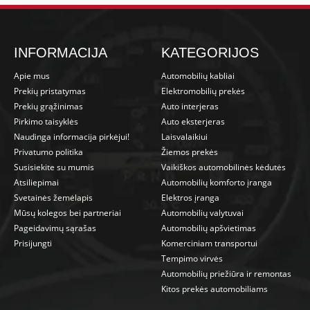
INFORMACIJA
KATEGORIJOS
Apie mus
Automobilių kabliai
Prekių pristatymas
Elektromobilių prekės
Prekių grąžinimas
Auto interjeras
Pirkimo taisyklės
Auto eksterjeras
Naudinga informacija pirkėjui!
Laisvalaikiui
Privatumo politika
Žiemos prekės
Susisiekite su mumis
Vaikiškos automobilinės kėdutės
Atsiliepimai
Automobilių komforto įranga
Svetainės žemėlapis
Elektros įranga
Mūsų kolegos bei partneriai
Automobilių valytuvai
Pageidavimų sąrašas
Automobilių apšvietimas
Prisijungti
Komerciniam transportui
Tempimo virvės
Automobilių priežiūra ir remontas
Kitos prekės automobiliams