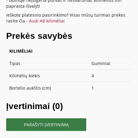
- Gumoje neįsigeria purvas ir nešvarumai, kilimėlius itin
paprasta išvalyti
Ieškote platesnio pasirinkimo? Visas mūsų turimas prekes
rasite čia -
Audi A8 kilimėliai
Prekės savybės
KILIMĖLIAI
Tipas
Guminiai
Kilimėlių kiekis
4
Bortelio aukštis (cm)
1
Įvertinimai (0)
PARAŠYTI ĮVERTINIMĄ