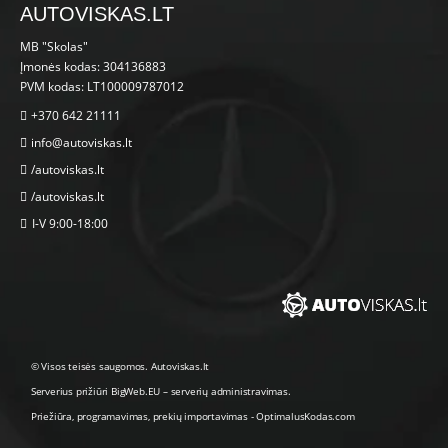
AUTOVISKAS.LT
MB "Skolas"
Įmonės kodas: 304136883
PVM kodas: LT100009787012
+370 642 21111
info@autoviskas.lt
/autoviskas.lt
/autoviskas.lt
I-V 9:00-18:00
© Visos teisės saugomos. Autoviskas.lt
Serverius prižiūri
BigWeb.EU
–
serverių administravimas
.
Priežiūra, programavimas
,
prekių importavimas
-
OptimalusKodas.com