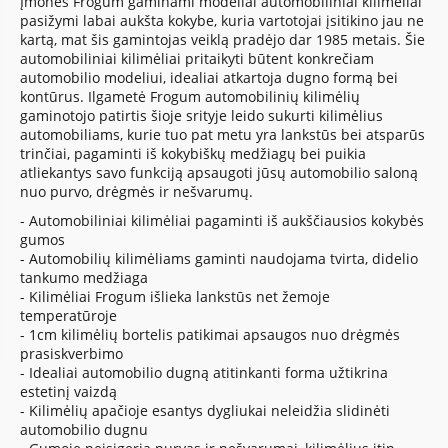
Įmonės Frogum gaminami modeliai automobiliniai kilimėliai
pasižymi labai aukšta kokybe, kuria vartotojai įsitikino jau ne
kartą, mat šis gamintojas veiklą pradėjo dar 1985 metais. Šie
automobiliniai kilimėliai pritaikyti būtent konkrečiam
automobilio modeliui, idealiai atkartoja dugno formą bei
kontūrus. Ilgametė Frogum automobilinių kilimėlių
gaminotojo patirtis šioje srityje leido sukurti kilimėlius
automobiliams, kurie tuo pat metu yra lankstūs bei atsparūs
trinčiai, pagaminti iš kokybiškų medžiagų bei puikia
atliekantys savo funkciją apsaugoti jūsų automobilio saloną
nuo purvo, drėgmės ir nešvarumų.
- Automobiliniai kilimėliai pagaminti iš aukščiausios kokybės
gumos
- Automobilių kilimėliams gaminti naudojama tvirta, didelio
tankumo medžiaga
- Kilimėliai Frogum išlieka lankstūs net žemoje
temperatūroje
- 1cm kilimėlių bortelis patikimai apsaugos nuo drėgmės
prasiskverbimo
- Idealiai automobilio dugną atitinkanti forma užtikrina
estetinį vaizdą
- Kilimėlių apačioje esantys dygliukai neleidžia slidinėti
automobilio dugnu