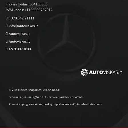
Įmonės kodas: 304136883
PVM kodas: LT100009787012
+370 642 21111
info@autoviskas.lt
/autoviskas.lt
/autoviskas.lt
I-V 9:00-18:00
© Visos teisės saugomos. Autoviskas.lt
Serverius prižiūri
BigWeb.EU
–
serverių administravimas
.
Priežiūra, programavimas
,
prekių importavimas
-
OptimalusKodas.com