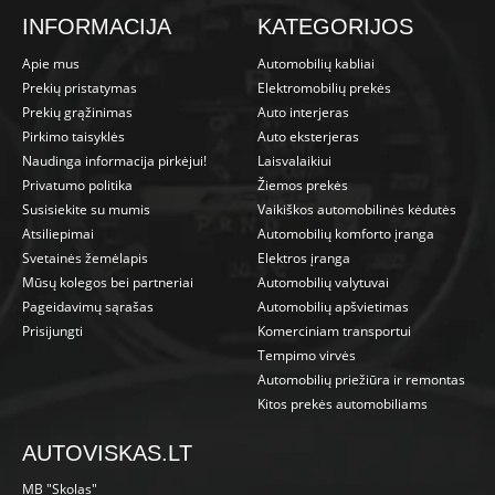
INFORMACIJA
KATEGORIJOS
Apie mus
Automobilių kabliai
Prekių pristatymas
Elektromobilių prekės
Prekių grąžinimas
Auto interjeras
Pirkimo taisyklės
Auto eksterjeras
Naudinga informacija pirkėjui!
Laisvalaikiui
Privatumo politika
Žiemos prekės
Susisiekite su mumis
Vaikiškos automobilinės kėdutės
Atsiliepimai
Automobilių komforto įranga
Svetainės žemėlapis
Elektros įranga
Mūsų kolegos bei partneriai
Automobilių valytuvai
Pageidavimų sąrašas
Automobilių apšvietimas
Prisijungti
Komerciniam transportui
Tempimo virvės
Automobilių priežiūra ir remontas
Kitos prekės automobiliams
AUTOVISKAS.LT
MB "Skolas"