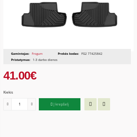
Gamintojas:
Frogum
Prekės kodas:
FG2 77425842
Pristatymas:
1-3 darbo dienos
41.00€
Kiekis
Į krepšelį