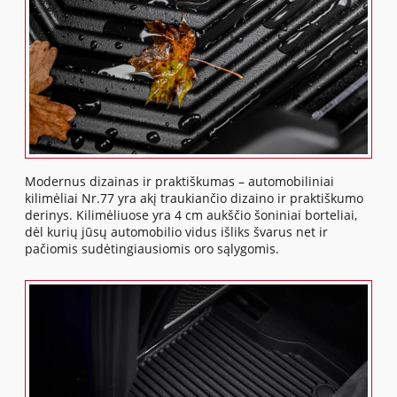
Modernus dizainas ir praktiškumas – automobiliniai
kilimėliai Nr.77 yra akį traukiančio dizaino ir praktiškumo
derinys. Kilimėliuose yra 4 cm aukščio šoniniai borteliai,
dėl kurių jūsų automobilio vidus išliks švarus net ir
pačiomis sudėtingiausiomis oro sąlygomis.