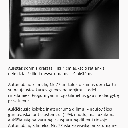
Aukštas šoninis kraštas – iki 4 cm aukščio ratlankis
neleidžia išsilieti nešvarumams ir šiukšlėms
Automobilio kilimėlių Nr.77 unikalus dizainas dera kartu
su naujausios kartos gumos naudojimu. Todėl
rinkdamiesi Frogum gamintojo kilimėlius gausite daugybę
privalumų:
Aukščiausią kokybę ir atsparumą dilimui – naujoviškos
gumos, įskaitant elastomerą (TPE), naudojimas užtikrina
aukščiausią patvarumą ir atsparumą dilimui rinkoje.
Automobilių kilimėliai Nr. 77 išlaiko visišką lankstumą net