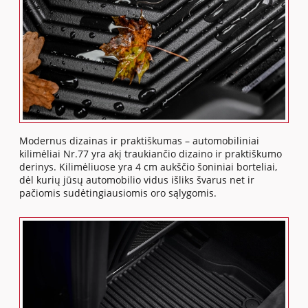
Modernus dizainas ir praktiškumas – automobiliniai
kilimėliai Nr.77 yra akį traukiančio dizaino ir praktiškumo
derinys. Kilimėliuose yra 4 cm aukščio šoniniai borteliai,
dėl kurių jūsų automobilio vidus išliks švarus net ir
pačiomis sudėtingiausiomis oro sąlygomis.