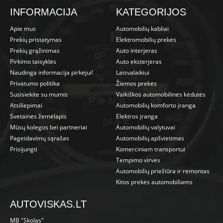
INFORMACIJA
KATEGORIJOS
Apie mus
Automobilių kabliai
Prekių pristatymas
Elektromobilių prekės
Prekių grąžinimas
Auto interjeras
Pirkimo taisyklės
Auto eksterjeras
Naudinga informacija pirkėjui!
Laisvalaikiui
Privatumo politika
Žiemos prekės
Susisiekite su mumis
Vaikiškos automobilinės kėdutės
Atsiliepimai
Automobilių komforto įranga
Svetainės žemėlapis
Elektros įranga
Mūsų kolegos bei partneriai
Automobilių valytuvai
Pageidavimų sąrašas
Automobilių apšvietimas
Prisijungti
Komerciniam transportui
Tempimo virvės
Automobilių priežiūra ir remontas
Kitos prekės automobiliams
AUTOVISKAS.LT
MB "Skolas"