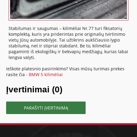
Stabilumas ir saugumas – kilimėliai Nr.77 turi fiksatorių
komplektą, kuris yra priderintas prie originalių tvirtinimo
vietų Jūsų automobilyje. Tai užtikrins aukščiausio lygio
stabilumą, net ir stipriai stabdant. Be to, kilimėliai
pagaminti iš ekologiškų ir bekvapių medžiagų, kurias labai
lengva valyti.
Ieškote platesnio pasirinkimo? Visas mūsų turimas prekes
rasite čia -
BMW 5 kilimėliai
Įvertinimai (0)
PARAŠYTI ĮVERTINIMĄ