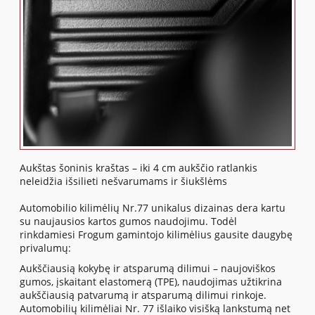
Aukštas šoninis kraštas – iki 4 cm aukščio ratlankis
neleidžia išsilieti nešvarumams ir šiukšlėms
Automobilio kilimėlių Nr.77 unikalus dizainas dera kartu
su naujausios kartos gumos naudojimu. Todėl
rinkdamiesi Frogum gamintojo kilimėlius gausite daugybę
privalumų:
Aukščiausią kokybę ir atsparumą dilimui – naujoviškos
gumos, įskaitant elastomerą (TPE), naudojimas užtikrina
aukščiausią patvarumą ir atsparumą dilimui rinkoje.
Automobilių kilimėliai Nr. 77 išlaiko visišką lankstumą net