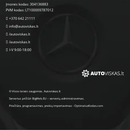
Įmonės kodas: 304136883
PVM kodas: LT100009787012
+370 642 21111
info@autoviskas.lt
/autoviskas.lt
/autoviskas.lt
I-V 9:00-18:00
© Visos teisės saugomos. Autoviskas.lt
Serverius prižiūri
BigWeb.EU
–
serverių administravimas
.
Priežiūra, programavimas
,
prekių importavimas
-
OptimalusKodas.com