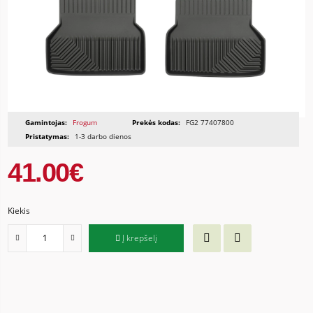
Gamintojas:
Frogum
Prekės kodas:
FG2 77407800
Pristatymas:
1-3 darbo dienos
41.00€
Kiekis
Į krepšelį