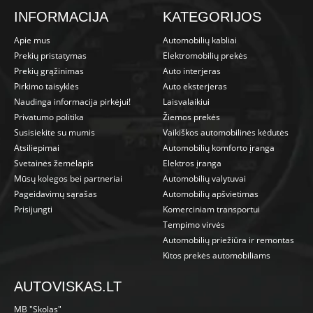
INFORMACIJA
KATEGORIJOS
Apie mus
Automobilių kabliai
Prekių pristatymas
Elektromobilių prekės
Prekių grąžinimas
Auto interjeras
Pirkimo taisyklės
Auto eksterjeras
Naudinga informacija pirkėjui!
Laisvalaikiui
Privatumo politika
Žiemos prekės
Susisiekite su mumis
Vaikiškos automobilinės kėdutės
Atsiliepimai
Automobilių komforto įranga
Svetainės žemėlapis
Elektros įranga
Mūsų kolegos bei partneriai
Automobilių valytuvai
Pageidavimų sąrašas
Automobilių apšvietimas
Prisijungti
Komerciniam transportui
Tempimo virvės
Automobilių priežiūra ir remontas
Kitos prekės automobiliams
AUTOVISKAS.LT
MB "Skolas"