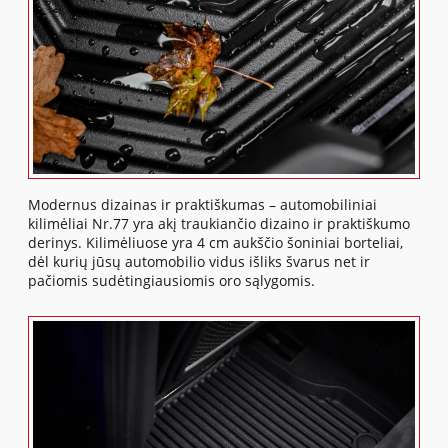
Modernus dizainas ir praktiškumas – automobiliniai
kilimėliai Nr.77 yra akį traukiančio dizaino ir praktiškumo
derinys. Kilimėliuose yra 4 cm aukščio šoniniai borteliai,
dėl kurių jūsų automobilio vidus išliks švarus net ir
pačiomis sudėtingiausiomis oro sąlygomis.