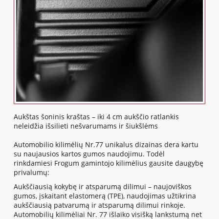
Aukštas šoninis kraštas – iki 4 cm aukščio ratlankis
neleidžia išsilieti nešvarumams ir šiukšlėms
Automobilio kilimėlių Nr.77 unikalus dizainas dera kartu
su naujausios kartos gumos naudojimu. Todėl
rinkdamiesi Frogum gamintojo kilimėlius gausite daugybę
privalumų:
Aukščiausią kokybę ir atsparumą dilimui – naujoviškos
gumos, įskaitant elastomerą (TPE), naudojimas užtikrina
aukščiausią patvarumą ir atsparumą dilimui rinkoje.
Automobilių kilimėliai Nr. 77 išlaiko visišką lankstumą net