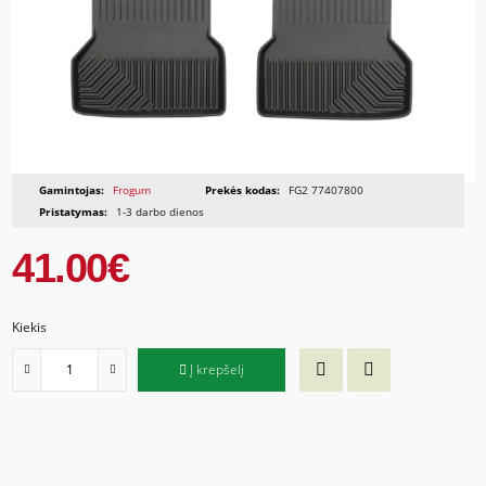
Gamintojas:
Frogum
Prekės kodas:
FG2 77407800
Pristatymas:
1-3 darbo dienos
41.00€
Kiekis
Į krepšelį