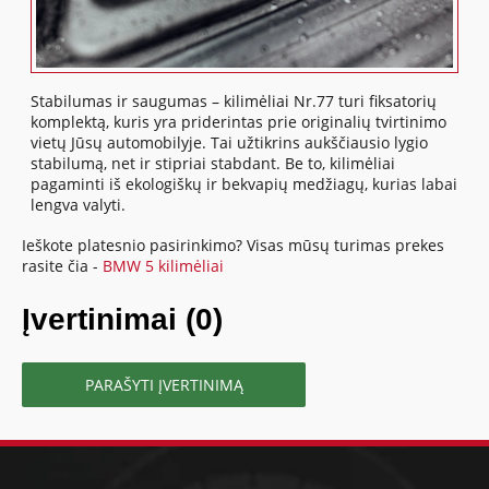
Stabilumas ir saugumas – kilimėliai Nr.77 turi fiksatorių
komplektą, kuris yra priderintas prie originalių tvirtinimo
vietų Jūsų automobilyje. Tai užtikrins aukščiausio lygio
stabilumą, net ir stipriai stabdant. Be to, kilimėliai
pagaminti iš ekologiškų ir bekvapių medžiagų, kurias labai
lengva valyti.
Ieškote platesnio pasirinkimo? Visas mūsų turimas prekes
rasite čia -
BMW 5 kilimėliai
Įvertinimai (0)
PARAŠYTI ĮVERTINIMĄ