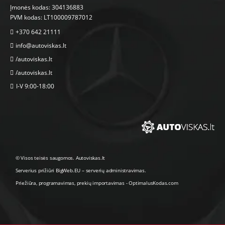
Įmonės kodas: 304136883
PVM kodas: LT100009787012
+370 642 21111
info@autoviskas.lt
/autoviskas.lt
/autoviskas.lt
I-V 9:00-18:00
© Visos teisės saugomos. Autoviskas.lt
Serverius prižiūri
BigWeb.EU
–
serverių administravimas
.
Priežiūra, programavimas
,
prekių importavimas
-
OptimalusKodas.com