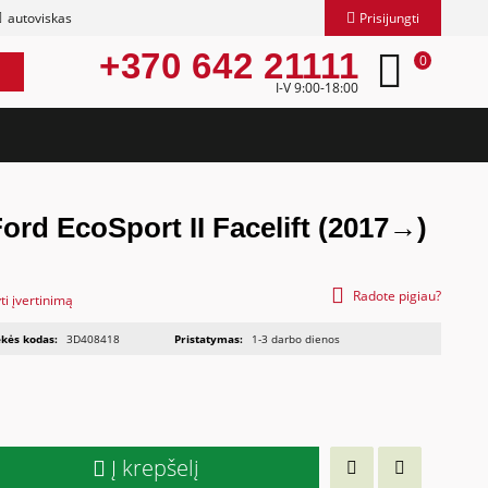
autoviskas
Prisijungti
+370 642 21111
0
I-V 9:00-18:00
Ford EcoSport II Facelift (2017→)
Radote pigiau?
ti įvertinimą
kės kodas:
3D408418
Pristatymas:
1-3 darbo dienos
Į krepšelį