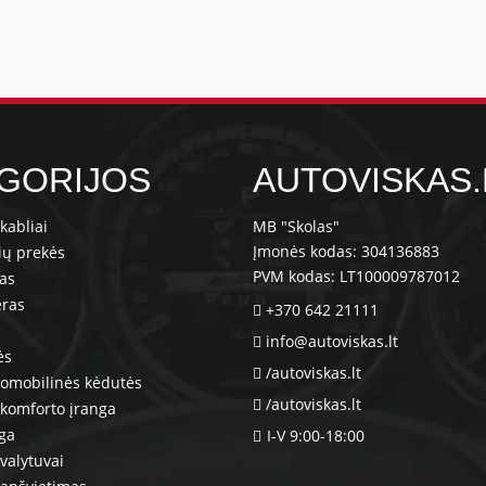
GORIJOS
AUTOVISKAS.
kabliai
MB "Skolas"
Įmonės kodas: 304136883
ių prekės
PVM kodas: LT100009787012
ras
eras
+370 642 21111
info@autoviskas.lt
ės
/autoviskas.lt
tomobilinės kėdutės
/autoviskas.lt
komforto įranga
nga
I-V 9:00-18:00
valytuvai