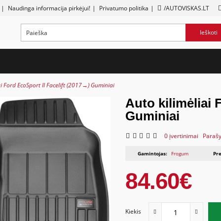
|
Naudinga informacija pirkėjui!
|
Privatumo politika
|
/AUTOVISKAS.LT
Ieškoti
ai Ford EcoSport II Facelift (2017→) Guminiai
Auto kilimėliai 
Guminiai
0 įvertinimai
Parašy
Gamintojas:
Frogum
Pre
84.60€
Kiekis