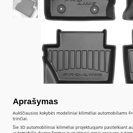
Aprašymas
Aukščiausios kokybės modeliniai kilimėliai automobiliams Fr
trinčiai.
Šie 3D automobiliniai kilimėliai projektuojami pasitelkiant a
automobilio dugno formas ir ypatingai gerai apsaugo autom