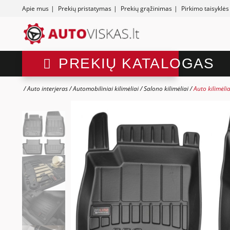
Apie mus
|
Prekių pristatymas
|
Prekių grąžinimas
|
Pirkimo taisyklės
PREKIŲ KATALOGAS
Auto interjeras
Automobiliniai kilimėliai
Salono kilimėliai
Auto kilimėli