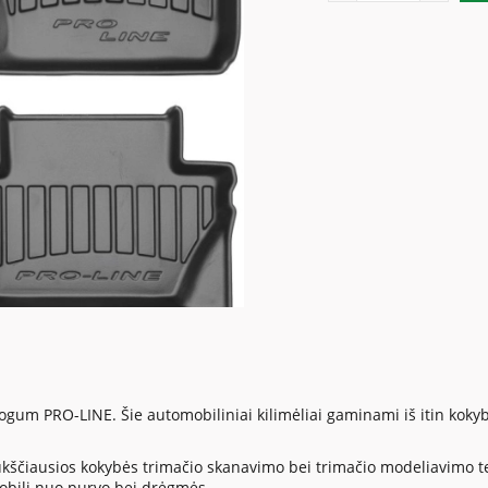
ogum PRO-LINE. Šie automobiliniai kilimėliai gaminami iš itin kok
ukščiausios kokybės trimačio skanavimo bei trimačio modeliavimo tech
obilį nuo purvo bei drėgmės.