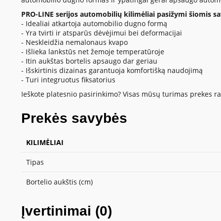
PRO-LINE serijos automobilių kilimėliai pasižymi šiomis s
- Idealiai atkartoja automobilio dugno formą
- Yra tvirti ir atsparūs dėvėjimui bei deformacijai
- Neskleidžia nemalonaus kvapo
- Išlieka lankstūs net žemoje temperatūroje
- Itin aukštas bortelis apsaugo dar geriau
- Išskirtinis dizainas garantuoja komfortišką naudojimą
- Turi integruotus fiksatorius
Ieškote platesnio pasirinkimo? Visas mūsų turimas prekes ras
Prekės savybės
KILIMĖLIAI
Tipas
Bortelio aukštis (cm)
Įvertinimai (0)