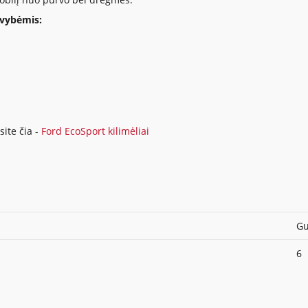
avybėmis:
ite čia -
Ford EcoSport kilimėliai
Gu
6