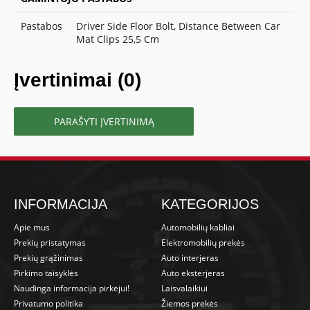
Pastabos
Driver Side Floor Bolt, Distance Between Car
Mat Clips 25,5 Cm
Įvertinimai (0)
PARAŠYTI ĮVERTINIMĄ
INFORMACIJA
KATEGORIJOS
Apie mus
Automobilių kabliai
Prekių pristatymas
Elektromobilių prekės
Prekių grąžinimas
Auto interjeras
Pirkimo taisyklės
Auto eksterjeras
Naudinga informacija pirkėjui!
Laisvalaikiui
Privatumo politika
Žiemos prekės