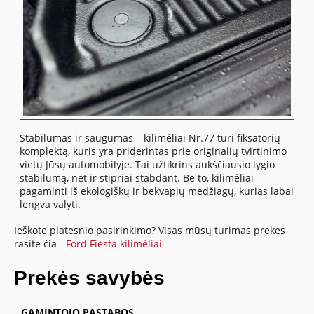
Stabilumas ir saugumas – kilimėliai Nr.77 turi fiksatorių
komplektą, kuris yra priderintas prie originalių tvirtinimo
vietų Jūsų automobilyje. Tai užtikrins aukščiausio lygio
stabilumą, net ir stipriai stabdant. Be to, kilimėliai
pagaminti iš ekologiškų ir bekvapių medžiagų, kurias labai
lengva valyti.
Ieškote platesnio pasirinkimo? Visas mūsų turimas prekes
rasite čia -
Ford Fiesta kilimėliai
Prekės savybės
GAMINTOJO PASTABOS