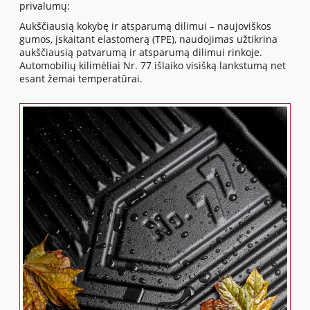
privalumų:
Aukščiausią kokybę ir atsparumą dilimui – naujoviškos
gumos, įskaitant elastomerą (TPE), naudojimas užtikrina
aukščiausią patvarumą ir atsparumą dilimui rinkoje.
Automobilių kilimėliai Nr. 77 išlaiko visišką lankstumą net
esant žemai temperatūrai.