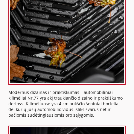
Modernus dizainas ir praktiškumas – automobiliniai
kilimėliai Nr.77 yra akį traukiančio dizaino ir praktiškumo
derinys. Kilimėliuose yra 4 cm aukščio šoniniai borteliai,
dėl kurių jūsų automobilio vidus išliks švarus net ir
pačiomis sudėtingiausiomis oro sąlygomis.