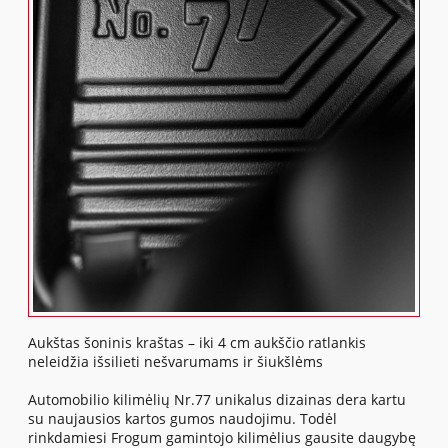
Aukštas šoninis kraštas – iki 4 cm aukščio ratlankis
neleidžia išsilieti nešvarumams ir šiukšlėms
Automobilio kilimėlių Nr.77 unikalus dizainas dera kartu
su naujausios kartos gumos naudojimu. Todėl
rinkdamiesi Frogum gamintojo kilimėlius gausite daugybę