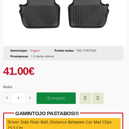
Gamintojas:
Frogum
Prekės kodas:
FG2 77407565
Pristatymas:
1-3 darbo dienos
41.00€
Kiekis
Į krepšelį
GAMINTOJO PASTABOS!!!
Driver Side Floor Bolt, Distance Between Car Mat Clips
25,5 Cm