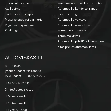
Susisiekite su mumis
Vaikiškos automobilinės kėdutės
Atsiliepimai
Automobilių komforto įranga
Svetainės žemėlapis
Elektros įranga
Mūsų kolegos bei partneriai
Automobilių valytuvai
Pageidavimų sąrašas
Automobilių apšvietimas
Prisijungti
Komerciniam transportui
Tempimo virvės
Automobilių priežiūra ir remontas
Kitos prekės automobiliams
AUTOVISKAS.LT
MB "Skolas"
Įmonės kodas: 304136883
PVM kodas: LT100009787012
+370 642 21111
info@autoviskas.lt
/autoviskas.lt
/autoviskas.lt
I-V 9:00-18:00