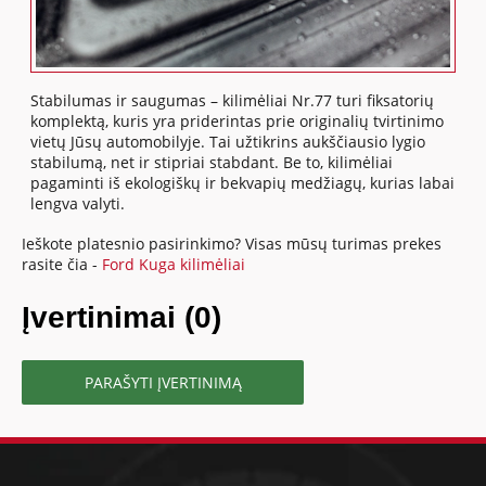
Stabilumas ir saugumas – kilimėliai Nr.77 turi fiksatorių
komplektą, kuris yra priderintas prie originalių tvirtinimo
vietų Jūsų automobilyje. Tai užtikrins aukščiausio lygio
stabilumą, net ir stipriai stabdant. Be to, kilimėliai
pagaminti iš ekologiškų ir bekvapių medžiagų, kurias labai
lengva valyti.
Ieškote platesnio pasirinkimo? Visas mūsų turimas prekes
rasite čia -
Ford Kuga kilimėliai
Įvertinimai (0)
PARAŠYTI ĮVERTINIMĄ