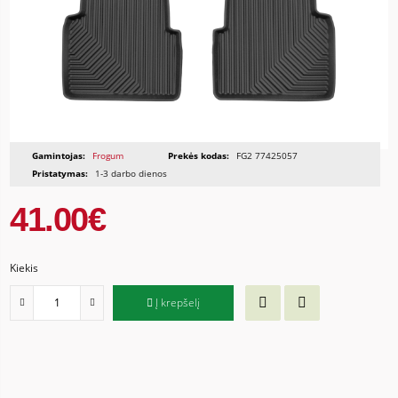
Gamintojas:
Frogum
Prekės kodas:
FG2 77425057
Pristatymas:
1-3 darbo dienos
41.00€
Kiekis
Į krepšelį