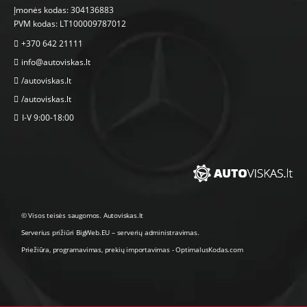
Įmonės kodas: 304136883
PVM kodas: LT100009787012
+370 642 21111
info@autoviskas.lt
/autoviskas.lt
/autoviskas.lt
I-V 9:00-18:00
© Visos teisės saugomos. Autoviskas.lt
Serverius prižiūri
BigWeb.EU
–
serverių administravimas
.
Priežiūra, programavimas
,
prekių importavimas
-
OptimalusKodas.com