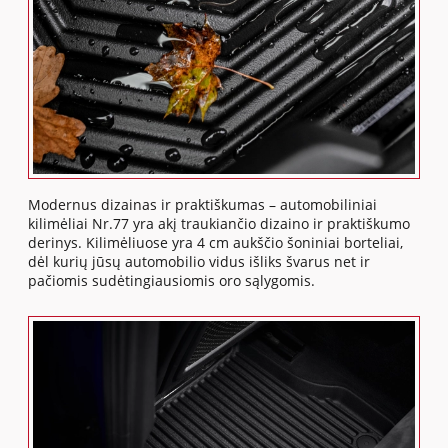
Modernus dizainas ir praktiškumas – automobiliniai
kilimėliai Nr.77 yra akį traukiančio dizaino ir praktiškumo
derinys. Kilimėliuose yra 4 cm aukščio šoniniai borteliai,
dėl kurių jūsų automobilio vidus išliks švarus net ir
pačiomis sudėtingiausiomis oro sąlygomis.