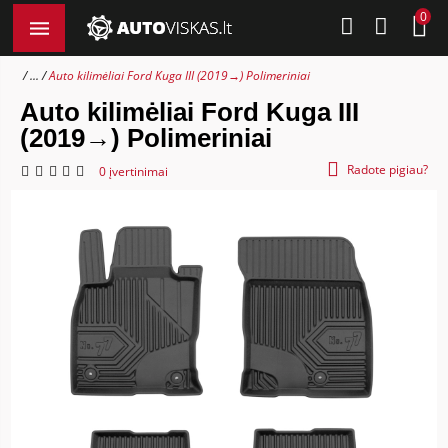
0
...
Auto kilimėliai Ford Kuga III (2019→) Polimeriniai
Auto kilimėliai Ford Kuga III
(2019→) Polimeriniai
Radote pigiau?
0 įvertinimai