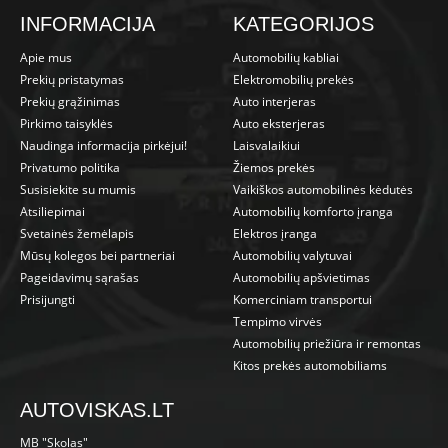
INFORMACIJA
KATEGORIJOS
Apie mus
Automobilių kabliai
Prekių pristatymas
Elektromobilių prekės
Prekių grąžinimas
Auto interjeras
Pirkimo taisyklės
Auto eksterjeras
Naudinga informacija pirkėjui!
Laisvalaikiui
Privatumo politika
Žiemos prekės
Susisiekite su mumis
Vaikiškos automobilinės kėdutės
Atsiliepimai
Automobilių komforto įranga
Svetainės žemėlapis
Elektros įranga
Mūsų kolegos bei partneriai
Automobilių valytuvai
Pageidavimų sąrašas
Automobilių apšvietimas
Prisijungti
Komerciniam transportui
Tempimo virvės
Automobilių priežiūra ir remontas
Kitos prekės automobiliams
AUTOVISKAS.LT
MB "Skolas"