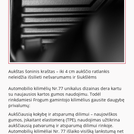
Aukštas šoninis kraštas – iki 4 cm aukščio ratlankis
neleidžia išsilieti nešvarumams ir šiukšlėms
Automobilio kilimėlių Nr.77 unikalus dizainas dera kartu
su naujausios kartos gumos naudojimu. Todėl
rinkdamiesi Frogum gamintojo kilimėlius gausite daugybę
privalumų:
Aukščiausią kokybę ir atsparumą dilimui – naujoviškos
gumos, įskaitant elastomerą (TPE), naudojimas užtikrina
aukščiausią patvarumą ir atsparumą dilimui rinkoje.
Automobilių kilimėliai Nr. 77 išlaiko visišką lankstumą net