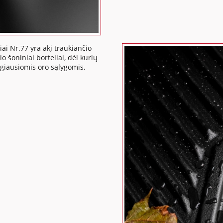
ai Nr.77 yra akį traukiančio
o šoniniai borteliai, dėl kurių
ngiausiomis oro sąlygomis.