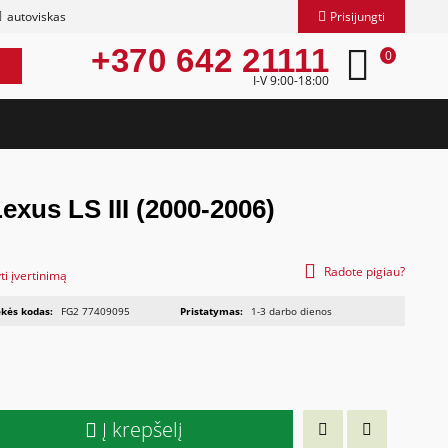
autoviskas
Prisijungti
+370 642 21111
0
I-V 9:00-18:00
Lexus LS III (2000-2006)
Radote pigiau?
ti įvertinimą
kės kodas:
FG2 77409095
Pristatymas:
1-3 darbo dienos
Į krepšelį