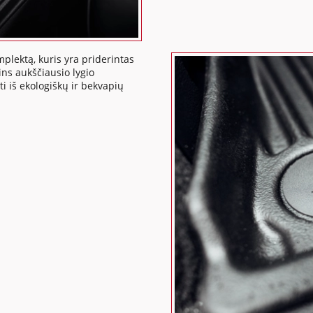
mplektą, kuris yra priderintas
ins aukščiausio lygio
ti iš ekologiškų ir bekvapių