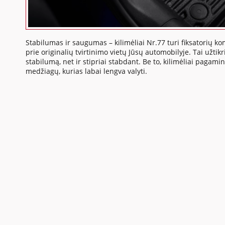
Stabilumas ir saugumas – kilimėliai Nr.77 turi fiksatorių ko
prie originalių tvirtinimo vietų Jūsų automobilyje. Tai užtikr
stabilumą, net ir stipriai stabdant. Be to, kilimėliai pagamin
medžiagų, kurias labai lengva valyti.