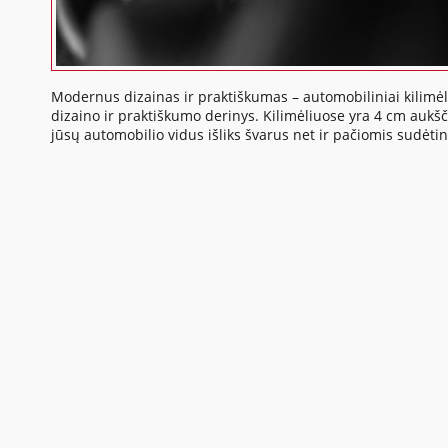
Modernus dizainas ir praktiškumas – automobiliniai kilimėli
dizaino ir praktiškumo derinys. Kilimėliuose yra 4 cm aukšči
jūsų automobilio vidus išliks švarus net ir pačiomis sudėti