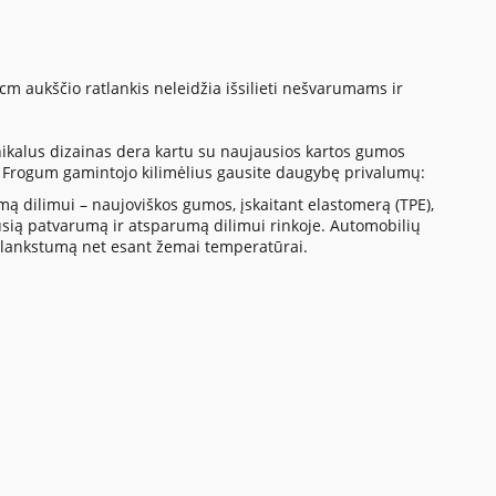
 cm aukščio ratlankis neleidžia išsilieti nešvarumams ir
nikalus dizainas dera kartu su naujausios kartos gumos
 Frogum gamintojo kilimėlius gausite daugybę privalumų:
ą dilimui – naujoviškos gumos, įskaitant elastomerą (TPE),
sią patvarumą ir atsparumą dilimui rinkoje. Automobilių
šką lankstumą net esant žemai temperatūrai.