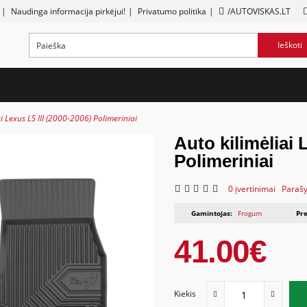
|
Naudinga informacija pirkėjui!
|
Privatumo politika
|
/AUTOVISKAS.LT
Ieškoti
ai Lexus LS III (2000-2006) Polimeriniai
Auto kilimėliai 
Polimeriniai
0 įvertinimai
Parašy
Gamintojas:
Frogum
Pre
41.00€
Kiekis