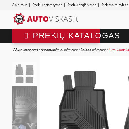
Apie mus
|
Prekių pristatymas
|
Prekių grąžinimas
|
Pirkimo taisyklės
PREKIŲ KATALOGAS
Auto interjeras
Automobiliniai kilimėliai
Salono kilimėliai
Auto kilimėli