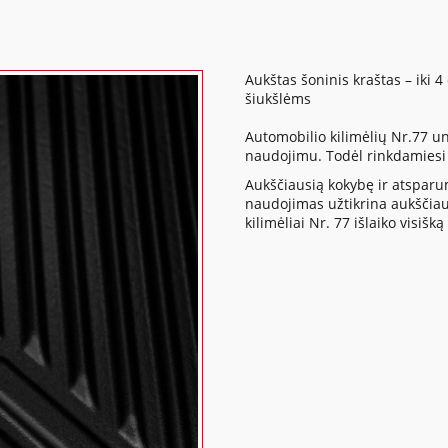
Aukštas šoninis kraštas – iki 4
šiukšlėms
Automobilio kilimėlių Nr.77 u
naudojimu. Todėl rinkdamiesi
Aukščiausią kokybę ir atsparum
naudojimas užtikrina aukščiau
kilimėliai Nr. 77 išlaiko visi