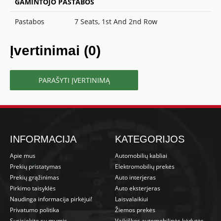
GAMINTOJO PASTABOS
Pastabos
7 Seats, 1st And 2nd Row
Įvertinimai (0)
PARAŠYTI ĮVERTINIMĄ
INFORMACIJA
KATEGORIJOS
Apie mus
Automobilių kabliai
Prekių pristatymas
Elektromobilių prekės
Prekių grąžinimas
Auto interjeras
Pirkimo taisyklės
Auto eksterjeras
Naudinga informacija pirkėjui!
Laisvalaikiui
Privatumo politika
Žiemos prekės
Susisiekite su mumis
Vaikiškos automobilinės kėdutės