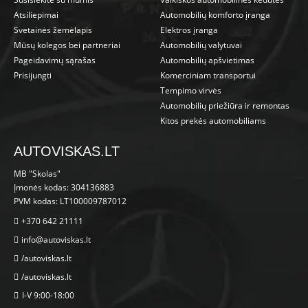
Atsiliepimai
Automobilių komforto įranga
Svetainės žemėlapis
Elektros įranga
Mūsų kolegos bei partneriai
Automobilių valytuvai
Pageidavimų sąrašas
Automobilių apšvietimas
Prisijungti
Komerciniam transportui
Tempimo virvės
Automobilių priežiūra ir remontas
Kitos prekės automobiliams
AUTOVISKAS.LT
MB "Skolas"
Įmonės kodas: 304136883
PVM kodas: LT100009787012
+370 642 21111
info@autoviskas.lt
/autoviskas.lt
/autoviskas.lt
I-V 9:00-18:00