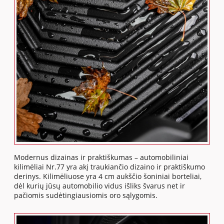
Modernus dizainas ir praktiškumas – automobiliniai
kilimėliai Nr.77 yra akį traukiančio dizaino ir praktiškumo
derinys. Kilimėliuose yra 4 cm aukščio šoniniai borteliai,
dėl kurių jūsų automobilio vidus išliks švarus net ir
pačiomis sudėtingiausiomis oro sąlygomis.