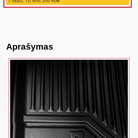
7 Seats, 1st And 2nd Row
Aprašymas