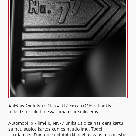
Aukštas šoninis kraštas – iki 4 cm aukščio ratlankis
neleidžia išsilieti nešvarumams ir šiukšlėms
Automobilio kilimėlių Nr.77 unikalus dizainas dera kartu
su naujausios kartos gumos naudojimu. Todėl
rinkdamiesi Frogum gamintojo kilimėlius gausite daugybę