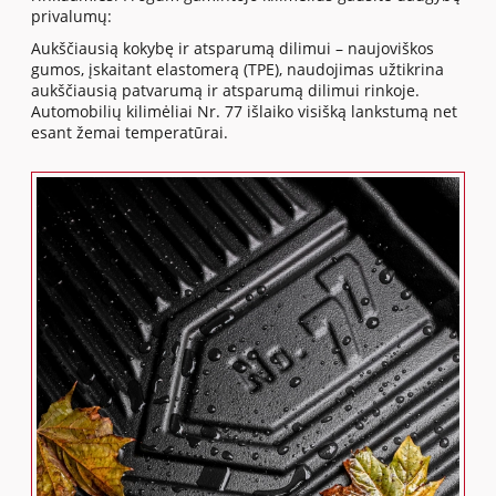
privalumų:
Aukščiausią kokybę ir atsparumą dilimui – naujoviškos
gumos, įskaitant elastomerą (TPE), naudojimas užtikrina
aukščiausią patvarumą ir atsparumą dilimui rinkoje.
Automobilių kilimėliai Nr. 77 išlaiko visišką lankstumą net
esant žemai temperatūrai.