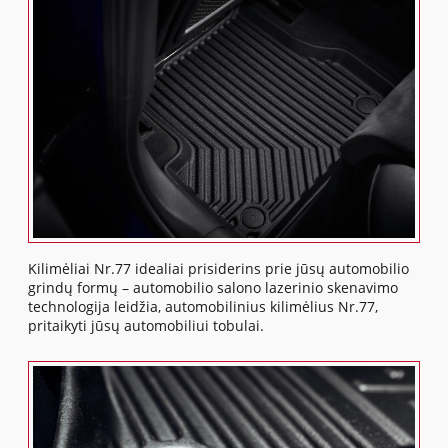
Kilimėliai Nr.77 idealiai prisiderins prie jūsų automobilio
grindų formų – automobilio salono lazerinio skenavimo
technologija leidžia, automobilinius kilimėlius Nr.77,
pritaikyti jūsų automobiliui tobulai.