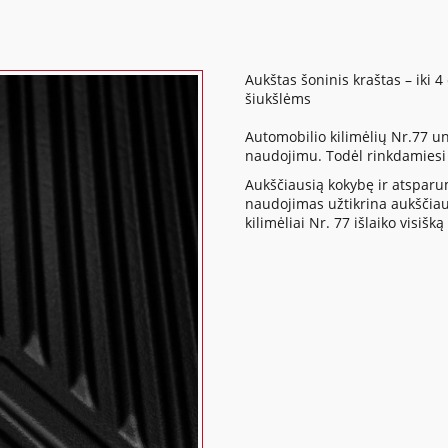
Aukštas šoninis kraštas – iki 4
šiukšlėms
Automobilio kilimėlių Nr.77 u
naudojimu. Todėl rinkdamiesi
Aukščiausią kokybę ir atsparum
naudojimas užtikrina aukščiau
kilimėliai Nr. 77 išlaiko visi