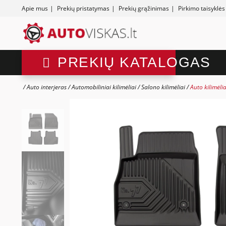
Apie mus
|
Prekių pristatymas
|
Prekių grąžinimas
|
Pirkimo taisyklės
PREKIŲ KATALOGAS
Auto interjeras
Automobiliniai kilimėliai
Salono kilimėliai
Auto kilimėli