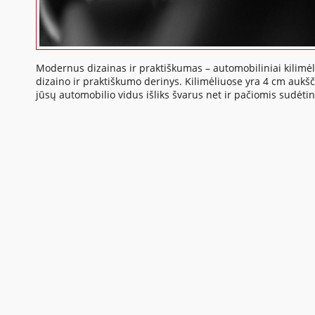
Modernus dizainas ir praktiškumas – automobiliniai kilimėli
dizaino ir praktiškumo derinys. Kilimėliuose yra 4 cm aukšči
jūsų automobilio vidus išliks švarus net ir pačiomis sudėti