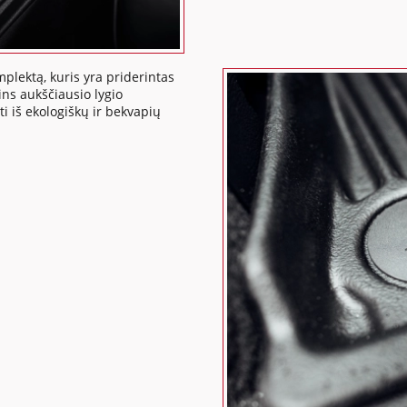
mplektą, kuris yra priderintas
ins aukščiausio lygio
ti iš ekologiškų ir bekvapių