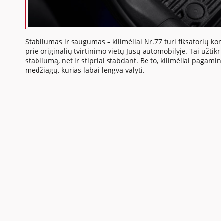
Stabilumas ir saugumas – kilimėliai Nr.77 turi fiksatorių ko
prie originalių tvirtinimo vietų Jūsų automobilyje. Tai užtikr
stabilumą, net ir stipriai stabdant. Be to, kilimėliai pagamin
medžiagų, kurias labai lengva valyti.