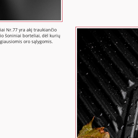
ai Nr.77 yra akį traukiančio
o šoniniai borteliai, dėl kurių
ngiausiomis oro sąlygomis.