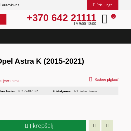
autoviskas
Prisijungti
+370 642 21111
0
I-V 9:00-18:00
Opel Astra K (2015-2021)
Radote pigiau?
ti įvertinimą
kės kodas:
FG2 77407022
Pristatymas:
1-3 darbo dienos
Į krepšelį