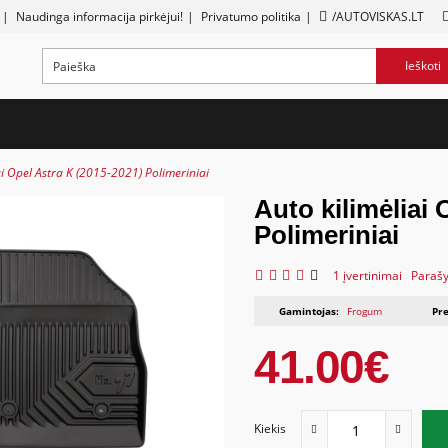
|
Naudinga informacija pirkėjui!
|
Privatumo politika
|
/AUTOVISKAS.LT
Ieškoti
ai Opel Astra K (2015-2021) Polimeriniai
Auto kilimėliai 
Polimeriniai
1 įvertinimai
Parašy
Gamintojas:
Frogum
Pre
41.00€
Kiekis