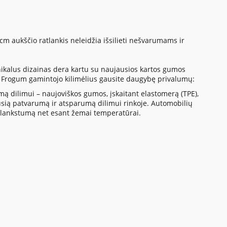
 cm aukščio ratlankis neleidžia išsilieti nešvarumams ir
nikalus dizainas dera kartu su naujausios kartos gumos
 Frogum gamintojo kilimėlius gausite daugybę privalumų:
ą dilimui – naujoviškos gumos, įskaitant elastomerą (TPE),
sią patvarumą ir atsparumą dilimui rinkoje. Automobilių
šką lankstumą net esant žemai temperatūrai.