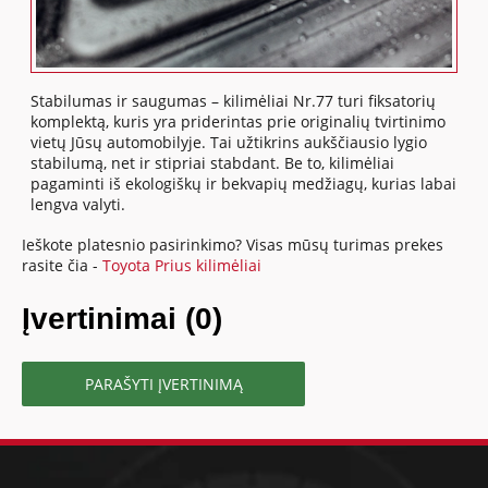
Stabilumas ir saugumas – kilimėliai Nr.77 turi fiksatorių
komplektą, kuris yra priderintas prie originalių tvirtinimo
vietų Jūsų automobilyje. Tai užtikrins aukščiausio lygio
stabilumą, net ir stipriai stabdant. Be to, kilimėliai
pagaminti iš ekologiškų ir bekvapių medžiagų, kurias labai
lengva valyti.
Ieškote platesnio pasirinkimo? Visas mūsų turimas prekes
rasite čia -
Toyota Prius kilimėliai
Įvertinimai (0)
PARAŠYTI ĮVERTINIMĄ