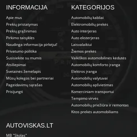
INFORMACIJA
KATEGORIJOS
Apie mus
Automobilių kabliai
Prekių pristatymas
Elektromobilių prekės
Prekių grąžinimas
Auto interjeras
Pirkimo taisyklės
Auto eksterjeras
Naudinga informacija pirkėjui!
Laisvalaikiui
Privatumo politika
Žiemos prekės
Susisiekite su mumis
Vaikiškos automobilinės kėdutės
Atsiliepimai
Automobilių komforto įranga
Svetainės žemėlapis
Elektros įranga
Mūsų kolegos bei partneriai
Automobilių valytuvai
Pageidavimų sąrašas
Automobilių apšvietimas
Prisijungti
Komerciniam transportui
Tempimo virvės
Automobilių priežiūra ir remontas
Kitos prekės automobiliams
AUTOVISKAS.LT
MB "Skolas"