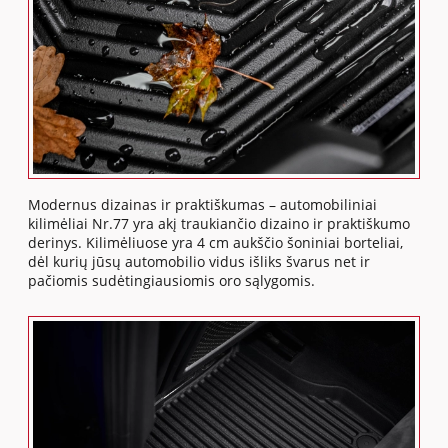
Modernus dizainas ir praktiškumas – automobiliniai
kilimėliai Nr.77 yra akį traukiančio dizaino ir praktiškumo
derinys. Kilimėliuose yra 4 cm aukščio šoniniai borteliai,
dėl kurių jūsų automobilio vidus išliks švarus net ir
pačiomis sudėtingiausiomis oro sąlygomis.