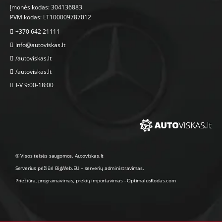
Įmonės kodas: 304136883
PVM kodas: LT100009787012
+370 642 21111
info@autoviskas.lt
/autoviskas.lt
/autoviskas.lt
I-V 9:00-18:00
© Visos teisės saugomos. Autoviskas.lt
Serverius prižiūri
BigWeb.EU
–
serverių administravimas
.
Priežiūra, programavimas
,
prekių importavimas
-
OptimalusKodas.com