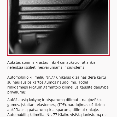
Aukštas šoninis kraštas – iki 4 cm aukščio ratlankis
neleidžia išsilieti nešvarumams ir šiukšlėms
Automobilio kilimėlių Nr.77 unikalus dizainas dera kartu
su naujausios kartos gumos naudojimu. Todėl
rinkdamiesi Frogum gamintojo kilimėlius gausite daugybę
privalumų:
Aukščiausią kokybę ir atsparumą dilimui – naujoviškos
gumos, įskaitant elastomerą (TPE), naudojimas užtikrina
aukščiausią patvarumą ir atsparumą dilimui rinkoje.
Automobilių kilimėliai Nr. 77 išlaiko visišką lankstumą net