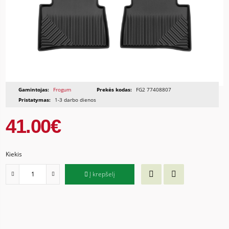
Gamintojas:
Frogum
Prekės kodas:
FG2 77408807
Pristatymas:
1-3 darbo dienos
41.00€
Kiekis
Į krepšelį