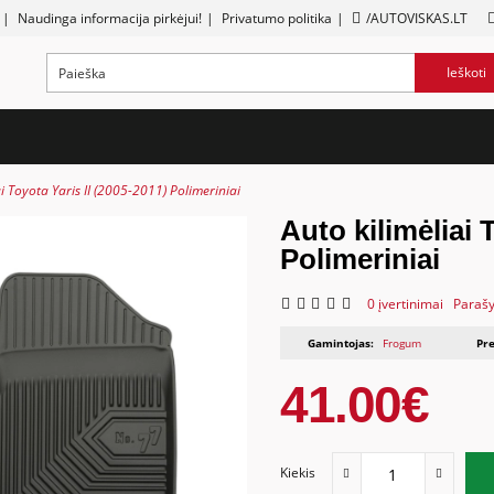
|
Naudinga informacija pirkėjui!
|
Privatumo politika
|
/AUTOVISKAS.LT
Ieškoti
ai Toyota Yaris II (2005-2011) Polimeriniai
Auto kilimėliai 
Polimeriniai
0 įvertinimai
Parašy
Gamintojas:
Frogum
Pre
41.00€
Kiekis