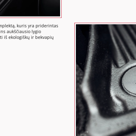
mplektą, kuris yra priderintas
ins aukščiausio lygio
ti iš ekologiškų ir bekvapių