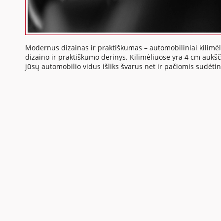
Modernus dizainas ir praktiškumas – automobiliniai kilimėli
dizaino ir praktiškumo derinys. Kilimėliuose yra 4 cm aukšči
jūsų automobilio vidus išliks švarus net ir pačiomis sudėti