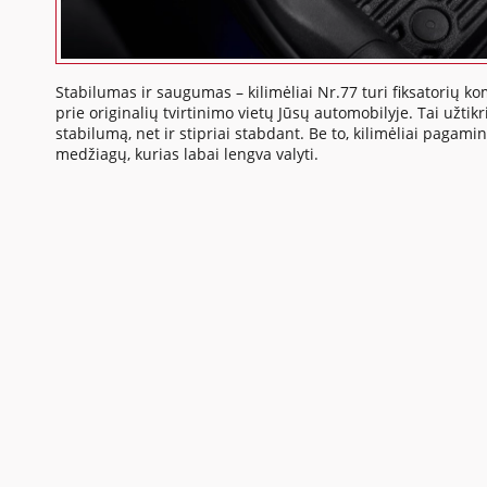
Stabilumas ir saugumas – kilimėliai Nr.77 turi fiksatorių ko
prie originalių tvirtinimo vietų Jūsų automobilyje. Tai užtikr
stabilumą, net ir stipriai stabdant. Be to, kilimėliai pagamin
medžiagų, kurias labai lengva valyti.