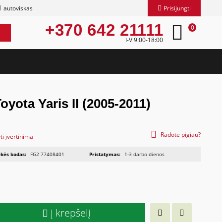
autoviskas
Prisijungti
+370 642 21111
0
I-V 9:00-18:00
Toyota Yaris II (2005-2011)
Radote pigiau?
ti įvertinimą
kės kodas:
FG2 77408401
Pristatymas:
1-3 darbo dienos
Į krepšelį