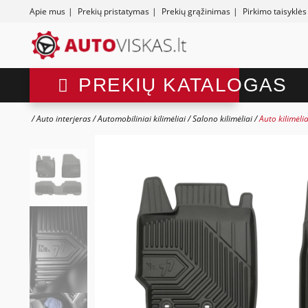
Apie mus
|
Prekių pristatymas
|
Prekių grąžinimas
|
Pirkimo taisyklės
PREKIŲ KATALOGAS
Auto interjeras
Automobiliniai kilimėliai
Salono kilimėliai
Auto kilimėli