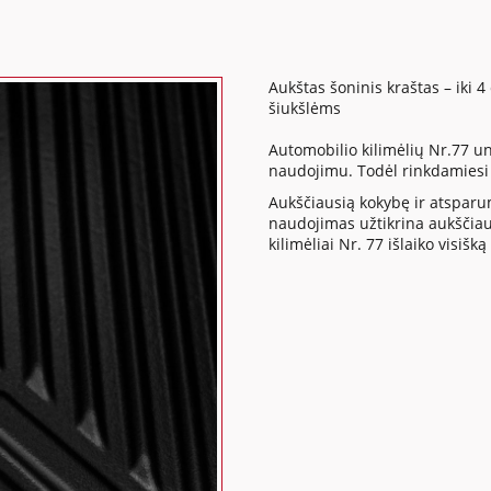
Aukštas šoninis kraštas – iki 4
šiukšlėms
Automobilio kilimėlių Nr.77 u
naudojimu. Todėl rinkdamiesi
Aukščiausią kokybę ir atsparum
naudojimas užtikrina aukščiau
kilimėliai Nr. 77 išlaiko visi