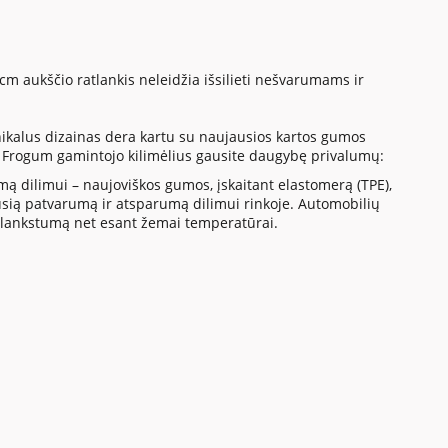
 cm aukščio ratlankis neleidžia išsilieti nešvarumams ir
nikalus dizainas dera kartu su naujausios kartos gumos
 Frogum gamintojo kilimėlius gausite daugybę privalumų:
ą dilimui – naujoviškos gumos, įskaitant elastomerą (TPE),
sią patvarumą ir atsparumą dilimui rinkoje. Automobilių
šką lankstumą net esant žemai temperatūrai.