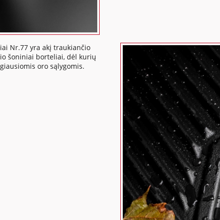
ai Nr.77 yra akį traukiančio
o šoniniai borteliai, dėl kurių
ngiausiomis oro sąlygomis.