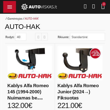
0
Gamintojas
AUTO-HAK
AUTO-HAK
Rodyti:
Rikiuotė:
Kablys Alfa Romeo
Kablys Alfa Romeo
145 (1994-2000)
Junior (2024→)
Nuimamas be
Fiksuotas
132.00€
221.00€
spynos