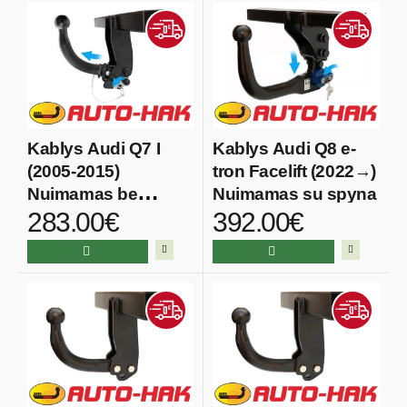
Kablys Audi Q7 I
Kablys Audi Q8 e-
(2005-2015)
tron Facelift (2022→)
Nuimamas be
Nuimamas su spyna
283.00€
392.00€
spynos