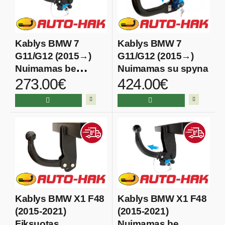
Kablys BMW 7
Kablys BMW 7
G11/G12 (2015→)
G11/G12 (2015→)
Nuimamas be
Nuimamas su spyna
273.00€
424.00€
spynos
Kablys BMW X1 F48
Kablys BMW X1 F48
(2015-2021)
(2015-2021)
Fiksuotas
Nuimamas be