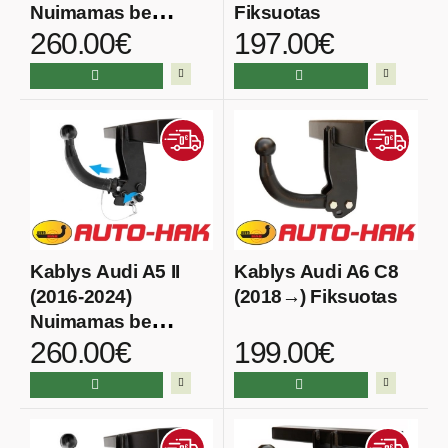
Nuimamas be
Fiksuotas
260.00€
197.00€
spynos
Kablys Audi A5 II
Kablys Audi A6 C8
(2016-2024)
(2018→) Fiksuotas
Nuimamas be
260.00€
199.00€
spynos