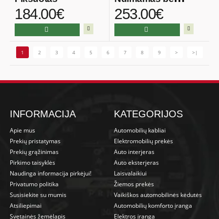
184.00€
253.00€
spynos
1
2
3
4
5
6
7
8
9
>
>|
INFORMACIJA
KATEGORIJOS
Apie mus
Automobilių kabliai
Prekių pristatymas
Elektromobilių prekės
Prekių grąžinimas
Auto interjeras
Pirkimo taisyklės
Auto eksterjeras
Naudinga informacija pirkėjui!
Laisvalaikiui
Privatumo politika
Žiemos prekės
Susisiekite su mumis
Vaikiškos automobilinės kėdutės
Atsiliepimai
Automobilių komforto įranga
Svetainės žemėlapis
Elektros įranga