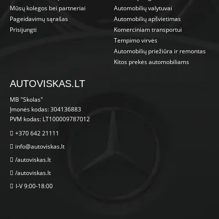
Mūsų kolegos bei partneriai
Automobilių valytuvai
Pageidavimų sąrašas
Automobilių apšvietimas
Prisijungti
Komerciniam transportui
Tempimo virvės
Automobilių priežiūra ir remontas
Kitos prekės automobiliams
AUTOVISKAS.LT
MB "Skolas"
Įmonės kodas: 304136883
PVM kodas: LT100009787012
+370 642 21111
info@autoviskas.lt
/autoviskas.lt
/autoviskas.lt
I-V 9:00-18:00