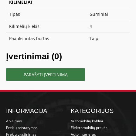
KILIMĖLIAI
Tipas
Guminiai
Kilimėlių kiekis
4
Paaukštintas bortas
Taip
Įvertinimai (0)
PARAŠYTI ĮVERTINIMĄ
INFORMACIJA
KATEGORIJOS
Apie mus
Automobilių kabliai
Prekių pristatymas
Elektromobilių prekės
Prekių grąžinimas
Auto interjeras