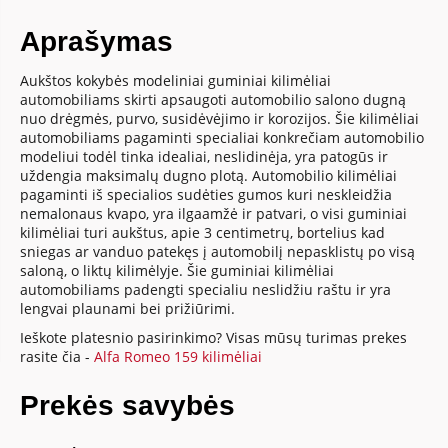
Aprašymas
Aukštos kokybės modeliniai guminiai kilimėliai
automobiliams skirti apsaugoti automobilio salono dugną
nuo drėgmės, purvo, susidėvėjimo ir korozijos. Šie kilimėliai
automobiliams pagaminti specialiai konkrečiam automobilio
modeliui todėl tinka idealiai, neslidinėja, yra patogūs ir
uždengia maksimalų dugno plotą. Automobilio kilimėliai
pagaminti iš specialios sudėties gumos kuri neskleidžia
nemalonaus kvapo, yra ilgaamžė ir patvari, o visi guminiai
kilimėliai turi aukštus, apie 3 centimetrų, bortelius kad
sniegas ar vanduo patekęs į automobilį nepasklistų po visą
saloną, o liktų kilimėlyje. Šie guminiai kilimėliai
automobiliams padengti specialiu neslidžiu raštu ir yra
lengvai plaunami bei prižiūrimi.
Ieškote platesnio pasirinkimo? Visas mūsų turimas prekes
rasite čia -
Alfa Romeo 159 kilimėliai
Prekės savybės