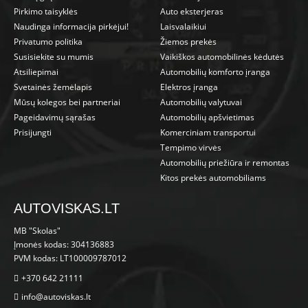
Pirkimo taisyklės
Auto eksterjeras
Naudinga informacija pirkėjui!
Laisvalaikiui
Privatumo politika
Žiemos prekės
Susisiekite su mumis
Vaikiškos automobilinės kėdutės
Atsiliepimai
Automobilių komforto įranga
Svetainės žemėlapis
Elektros įranga
Mūsų kolegos bei partneriai
Automobilių valytuvai
Pageidavimų sąrašas
Automobilių apšvietimas
Prisijungti
Komerciniam transportui
Tempimo virvės
Automobilių priežiūra ir remontas
Kitos prekės automobiliams
AUTOVISKAS.LT
MB "Skolas"
Įmonės kodas: 304136883
PVM kodas: LT100009787012
+370 642 21111
info@autoviskas.lt