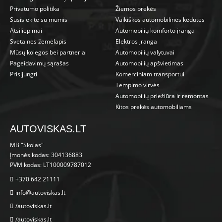
Privatumo politika
Žiemos prekės
Susisiekite su mumis
Vaikiškos automobilinės kėdutės
Atsiliepimai
Automobilių komforto įranga
Svetainės žemėlapis
Elektros įranga
Mūsų kolegos bei partneriai
Automobilių valytuvai
Pageidavimų sąrašas
Automobilių apšvietimas
Prisijungti
Komerciniam transportui
Tempimo virvės
Automobilių priežiūra ir remontas
Kitos prekės automobiliams
AUTOVISKAS.LT
MB "Skolas"
Įmonės kodas: 304136883
PVM kodas: LT100009787012
+370 642 21111
info@autoviskas.lt
/autoviskas.lt
/autoviskas.lt