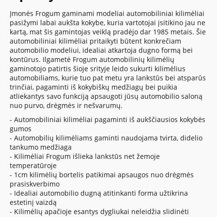
Įmonės Frogum gaminami modeliai automobiliniai kilimėliai
pasižymi labai aukšta kokybe, kuria vartotojai įsitikino jau ne
kartą, mat šis gamintojas veiklą pradėjo dar 1985 metais. Šie
automobiliniai kilimėliai pritaikyti būtent konkrečiam
automobilio modeliui, idealiai atkartoja dugno formą bei
kontūrus. Ilgametė Frogum automobilinių kilimėlių
gaminotojo patirtis šioje srityje leido sukurti kilimėlius
automobiliams, kurie tuo pat metu yra lankstūs bei atsparūs
trinčiai, pagaminti iš kokybiškų medžiagų bei puikia
atliekantys savo funkciją apsaugoti jūsų automobilio saloną
nuo purvo, drėgmės ir nešvarumų.
- Automobiliniai kilimėliai pagaminti iš aukščiausios kokybės
gumos
- Automobilių kilimėliams gaminti naudojama tvirta, didelio
tankumo medžiaga
- Kilimėliai Frogum išlieka lankstūs net žemoje
temperatūroje
- 1cm kilimėlių bortelis patikimai apsaugos nuo drėgmės
prasiskverbimo
- Idealiai automobilio dugną atitinkanti forma užtikrina
estetinį vaizdą
- Kilimėlių apačioje esantys dygliukai neleidžia slidinėti