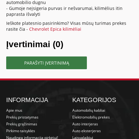
automobilio dugnu
- Gumoje neįsigeria purvas ir nešvarumai, kilimėlius itin
paprasta išvalyti
Ieškote platesnio pasirinkimo? Visas mūsų turimas prekes
rasite čia -
Chevrolet Epica kilimėliai
Įvertinimai (0)
PARAŠYTI ĮVERTINIMĄ
INFORMACIJA
KATEGORIJOS
Apie mus
Automobilių kabliai
Prekių pristatymas
Elektromobilių prekės
Prekių grąžinimas
Auto interjeras
Pirkimo taisyklės
Auto eksterjeras
Naudinga informacija pirkėjui!
Laisvalaikiui