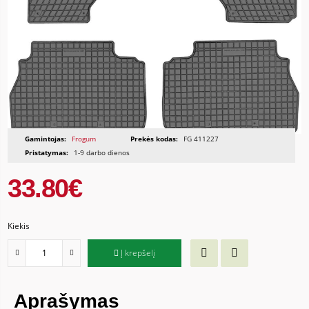
Gamintojas:
Frogum
Prekės kodas:
FG 411227
Pristatymas:
1-9 darbo dienos
33.80€
Kiekis
Į krepšelį
Aprašymas