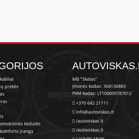
GORIJOS
AUTOVISKAS.
kabliai
MB "Skolas"
Įmonės kodas: 304136883
ių prekės
PVM kodas: LT100009787012
ras
eras
+370 642 21111
info@autoviskas.lt
ės
/autoviskas.lt
tomobilinės kėdutės
/autoviskas.lt
komforto įranga
nga
I-V 9:00-18:00