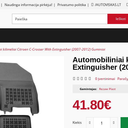
|
Naudinga informacija pirkėjui!
|
Privatumo politika
|
/AUTOVISKAS.LT
Ieškoti
i kilimėliai Citroen C-Crosser With Extinguisher (2007-2012) Guminiai
Automobiliniai 
Extinguisher (2
0 įvertinimai
Parašy
Gamintojas:
Rezaw Plast
41.80€
Kiekis