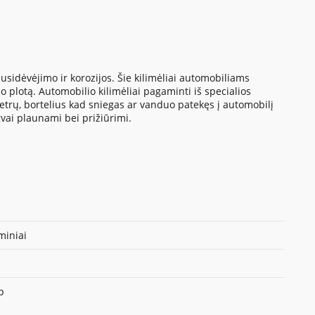
sidėvėjimo ir korozijos. Šie kilimėliai automobiliams
 plotą. Automobilio kilimėliai pagaminti iš specialios
metrų, bortelius kad sniegas ar vanduo patekęs į automobilį
gvai plaunami bei prižiūrimi.
iniai
p