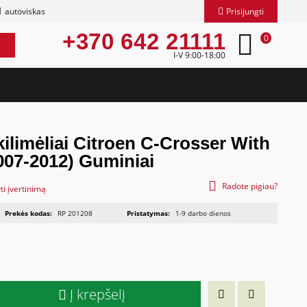
autoviskas
Prisijungti
+370 642 21111
0
I-V 9:00-18:00
kilimėliai Citroen C-Crosser With
007-2012) Guminiai
Radote pigiau?
ti įvertinimą
Prekės kodas:
RP 201208
Pristatymas:
1-9 darbo dienos
Į krepšelį