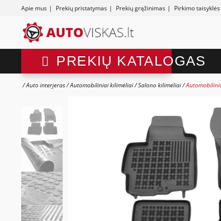
Apie mus
|
Prekių pristatymas
|
Prekių grąžinimas
|
Pirkimo taisyklės
PREKIŲ KATALOGAS
Auto interjeras
Automobiliniai kilimėliai
Salono kilimėliai
Automobilinia