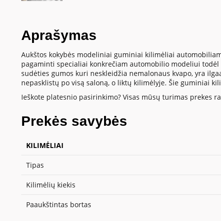
Aprašymas
Aukštos kokybės modeliniai guminiai kilimėliai automobiliam
pagaminti specialiai konkrečiam automobilio modeliui todėl t
sudėties gumos kuri neskleidžia nemalonaus kvapo, yra ilgaamž
nepasklistų po visą saloną, o liktų kilimėlyje. Šie guminiai k
Ieškote platesnio pasirinkimo? Visas mūsų turimas prekes ras
Prekės savybės
KILIMĖLIAI
Tipas
Kilimėlių kiekis
Paaukštintas bortas