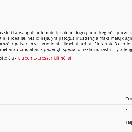
s skirti apsaugoti automobilio salono dugną nuo drėgmės, purvo, su
inka idealiai, neslidinėja, yra patogūs ir uždengia maksimalų dugno
ė ir patvari, o visi guminiai kilimėliai turi aukštus, apie 3 centi
ilimėliai automobiliams padengti specialiu neslidžiu raštu ir yra len
ite čia -
Citroen C-Crosser kilimėliai
Gum
4
Tai