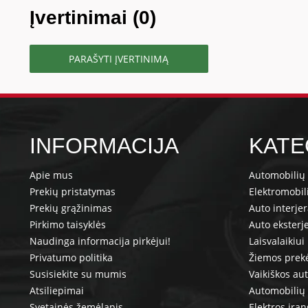
Įvertinimai (0)
PARAŠYTI ĮVERTINIMĄ
INFORMACIJA
KATE
Apie mus
Automobilių 
Prekių pristatymas
Elektromobil
Prekių grąžinimas
Auto interje
Pirkimo taisyklės
Auto eksterj
Naudinga informacija pirkėjui!
Laisvalaikiui
Privatumo politika
Žiemos prek
Susisiekite su mumis
Vaikiškos au
Atsiliepimai
Automobilių 
Svetainės žemėlapis
Elektros įra