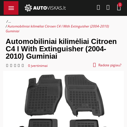
0
...
Automobiliniai kilimėliai Citroen C4 I With Extinguisher (2004-2010)
Guminiai
Automobiliniai kilimėliai Citroen
C4 I With Extinguisher (2004-
2010) Guminiai
Radote pigiau?
0 įvertinimai