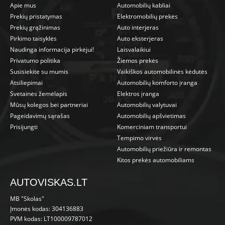
Apie mus
Automobilių kabliai
Prekių pristatymas
Elektromobilių prekės
Prekių grąžinimas
Auto interjeras
Pirkimo taisyklės
Auto eksterjeras
Naudinga informacija pirkėjui!
Laisvalaikiui
Privatumo politika
Žiemos prekės
Susisiekite su mumis
Vaikiškos automobilinės kėdutės
Atsiliepimai
Automobilių komforto įranga
Svetainės žemėlapis
Elektros įranga
Mūsų kolegos bei partneriai
Automobilių valytuvai
Pageidavimų sąrašas
Automobilių apšvietimas
Prisijungti
Komerciniam transportui
Tempimo virvės
Automobilių priežiūra ir remontas
Kitos prekės automobiliams
AUTOVISKAS.LT
MB "Skolas"
Įmonės kodas: 304136883
PVM kodas: LT100009787012