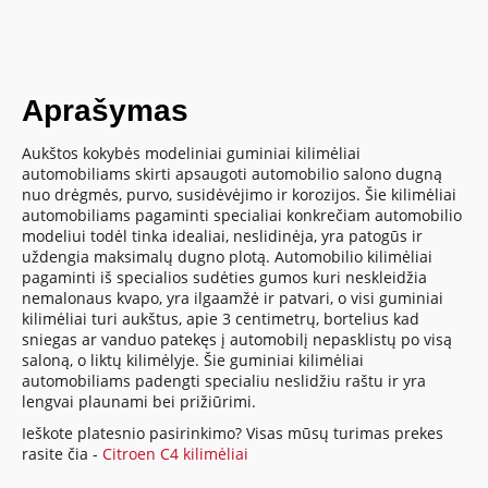
Aprašymas
Aukštos kokybės modeliniai guminiai kilimėliai
automobiliams skirti apsaugoti automobilio salono dugną
nuo drėgmės, purvo, susidėvėjimo ir korozijos. Šie kilimėliai
automobiliams pagaminti specialiai konkrečiam automobilio
modeliui todėl tinka idealiai, neslidinėja, yra patogūs ir
uždengia maksimalų dugno plotą. Automobilio kilimėliai
pagaminti iš specialios sudėties gumos kuri neskleidžia
nemalonaus kvapo, yra ilgaamžė ir patvari, o visi guminiai
kilimėliai turi aukštus, apie 3 centimetrų, bortelius kad
sniegas ar vanduo patekęs į automobilį nepasklistų po visą
saloną, o liktų kilimėlyje. Šie guminiai kilimėliai
automobiliams padengti specialiu neslidžiu raštu ir yra
lengvai plaunami bei prižiūrimi.
Ieškote platesnio pasirinkimo? Visas mūsų turimas prekes
rasite čia -
Citroen C4 kilimėliai