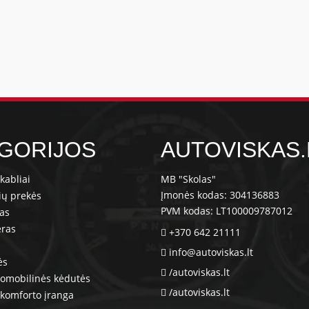
GORIJOS
AUTOVISKAS.
kabliai
MB "Skolas"
Įmonės kodas: 304136883
ių prekės
PVM kodas: LT100009787012
ras
eras
+370 642 21111
info@autoviskas.lt
ės
/autoviskas.lt
tomobilinės kėdutės
/autoviskas.lt
komforto įranga