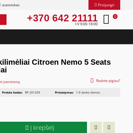
autoviskas
Prisijungti
+370 642 21111
0
I-V 9:00-18:00
kilimėliai Citroen Nemo 5 Seats
ai
Radote pigiau?
ti įvertinimą
Prekės kodas:
RP 201209
Pristatymas:
1-9 darbo dienos
Į krepšelį