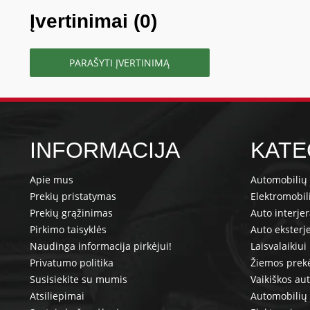
Įvertinimai (0)
PARAŠYTI ĮVERTINIMĄ
INFORMACIJA
KATE
Apie mus
Automobilių 
Prekių pristatymas
Elektromobil
Prekių grąžinimas
Auto interje
Pirkimo taisyklės
Auto eksterj
Naudinga informacija pirkėjui!
Laisvalaikiui
Privatumo politika
Žiemos prek
Susisiekite su mumis
Vaikiškos au
Atsiliepimai
Automobilių 