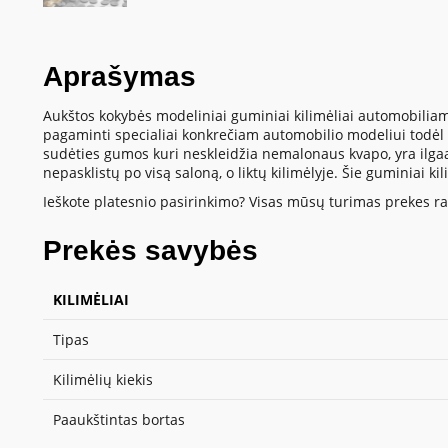
Aprašymas
Aukštos kokybės modeliniai guminiai kilimėliai automobiliam
pagaminti specialiai konkrečiam automobilio modeliui todėl t
sudėties gumos kuri neskleidžia nemalonaus kvapo, yra ilgaamž
nepasklistų po visą saloną, o liktų kilimėlyje. Šie guminiai k
Ieškote platesnio pasirinkimo? Visas mūsų turimas prekes ras
Prekės savybės
KILIMĖLIAI
Tipas
Kilimėlių kiekis
Paaukštintas bortas