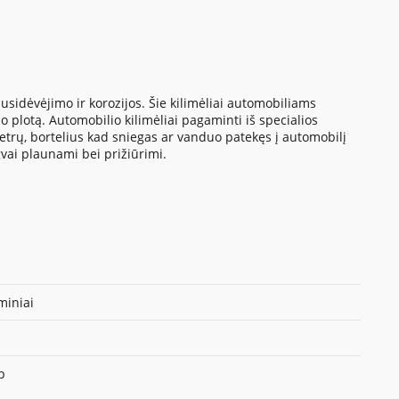
sidėvėjimo ir korozijos. Šie kilimėliai automobiliams
 plotą. Automobilio kilimėliai pagaminti iš specialios
metrų, bortelius kad sniegas ar vanduo patekęs į automobilį
gvai plaunami bei prižiūrimi.
iniai
p