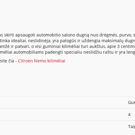
s skirti apsaugoti automobilio salono dugną nuo drėgmės, purvo, su
inka idealiai, neslidinėja, yra patogūs ir uždengia maksimalų dugno
ė ir patvari, o visi guminiai kilimėliai turi aukštus, apie 3 centi
ilimėliai automobiliams padengti specialiu neslidžiu raštu ir yra len
ite čia -
Citroen Nemo kilimėliai
Gum
4
Tai