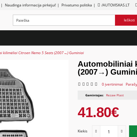
|
Naudinga informacija pirkėjui!
|
Privatumo politika
|
/AUTOVISKAS.LT
Ieškoti
i kilimėliai Citroen Nemo 5 Seats (2007→) Guminiai
Automobiliniai 
(2007→) Gumini
0 įvertinimai
Parašy
Gamintojas:
Rezaw Plast
41.80€
Kiekis