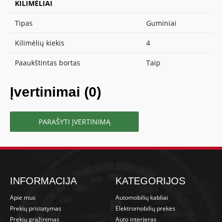
KILIMĖLIAI
Tipas
Guminiai
Kilimėlių kiekis
4
Paaukštintas bortas
Taip
Įvertinimai (0)
PARAŠYTI ĮVERTINIMĄ
INFORMACIJA
KATEGORIJOS
Apie mus
Automobilių kabliai
Prekių pristatymas
Elektromobilių prekės
Prekių grąžinimas
Auto interjeras