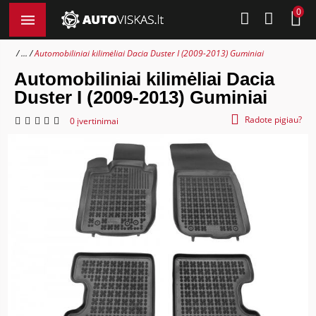
0
...
Automobiliniai kilimėliai Dacia Duster I (2009-2013) Guminiai
Automobiliniai kilimėliai Dacia
Duster I (2009-2013) Guminiai
Radote pigiau?
0 įvertinimai