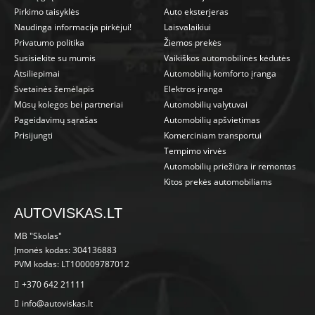
Pirkimo taisyklės
Auto eksterjeras
Naudinga informacija pirkėjui!
Laisvalaikiui
Privatumo politika
Žiemos prekės
Susisiekite su mumis
Vaikiškos automobilinės kėdutės
Atsiliepimai
Automobilių komforto įranga
Svetainės žemėlapis
Elektros įranga
Mūsų kolegos bei partneriai
Automobilių valytuvai
Pageidavimų sąrašas
Automobilių apšvietimas
Prisijungti
Komerciniam transportui
Tempimo virvės
Automobilių priežiūra ir remontas
Kitos prekės automobiliams
AUTOVISKAS.LT
MB "Skolas"
Įmonės kodas: 304136883
PVM kodas: LT100009787012
+370 642 21111
info@autoviskas.lt