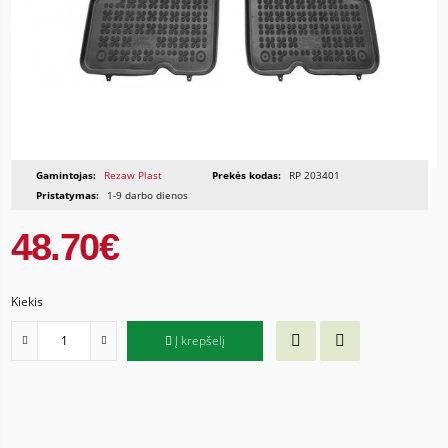
Gamintojas:
Rezaw Plast
Prekės kodas:
RP 203401
Pristatymas:
1-9 darbo dienos
48.70€
Kiekis
Į krepšelį