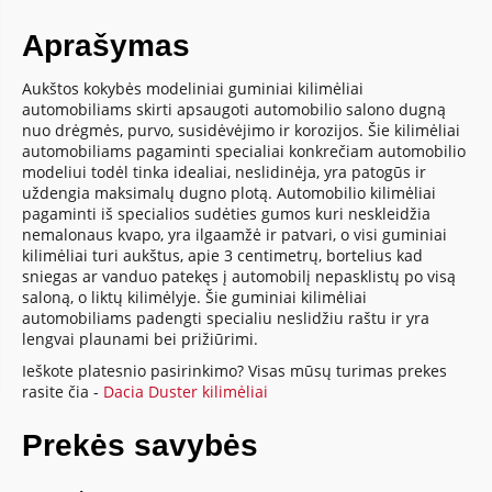
Aprašymas
Aukštos kokybės modeliniai guminiai kilimėliai
automobiliams skirti apsaugoti automobilio salono dugną
nuo drėgmės, purvo, susidėvėjimo ir korozijos. Šie kilimėliai
automobiliams pagaminti specialiai konkrečiam automobilio
modeliui todėl tinka idealiai, neslidinėja, yra patogūs ir
uždengia maksimalų dugno plotą. Automobilio kilimėliai
pagaminti iš specialios sudėties gumos kuri neskleidžia
nemalonaus kvapo, yra ilgaamžė ir patvari, o visi guminiai
kilimėliai turi aukštus, apie 3 centimetrų, bortelius kad
sniegas ar vanduo patekęs į automobilį nepasklistų po visą
saloną, o liktų kilimėlyje. Šie guminiai kilimėliai
automobiliams padengti specialiu neslidžiu raštu ir yra
lengvai plaunami bei prižiūrimi.
Ieškote platesnio pasirinkimo? Visas mūsų turimas prekes
rasite čia -
Dacia Duster kilimėliai
Prekės savybės