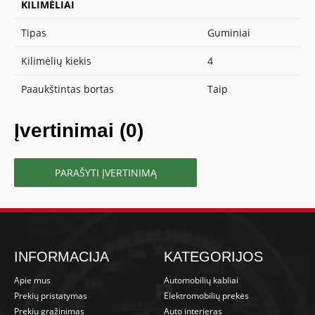
KILIMĖLIAI
Tipas
Guminiai
Kilimėlių kiekis
4
Paaukštintas bortas
Taip
Įvertinimai (0)
PARAŠYTI ĮVERTINIMĄ
INFORMACIJA
KATEGORIJOS
Apie mus
Automobilių kabliai
Prekių pristatymas
Elektromobilių prekės
Prekių grąžinimas
Auto interjeras