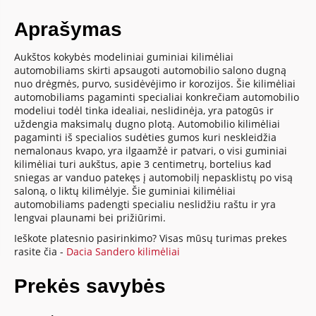
Aprašymas
Aukštos kokybės modeliniai guminiai kilimėliai
automobiliams skirti apsaugoti automobilio salono dugną
nuo drėgmės, purvo, susidėvėjimo ir korozijos. Šie kilimėliai
automobiliams pagaminti specialiai konkrečiam automobilio
modeliui todėl tinka idealiai, neslidinėja, yra patogūs ir
uždengia maksimalų dugno plotą. Automobilio kilimėliai
pagaminti iš specialios sudėties gumos kuri neskleidžia
nemalonaus kvapo, yra ilgaamžė ir patvari, o visi guminiai
kilimėliai turi aukštus, apie 3 centimetrų, bortelius kad
sniegas ar vanduo patekęs į automobilį nepasklistų po visą
saloną, o liktų kilimėlyje. Šie guminiai kilimėliai
automobiliams padengti specialiu neslidžiu raštu ir yra
lengvai plaunami bei prižiūrimi.
Ieškote platesnio pasirinkimo? Visas mūsų turimas prekes
rasite čia -
Dacia Sandero kilimėliai
Prekės savybės