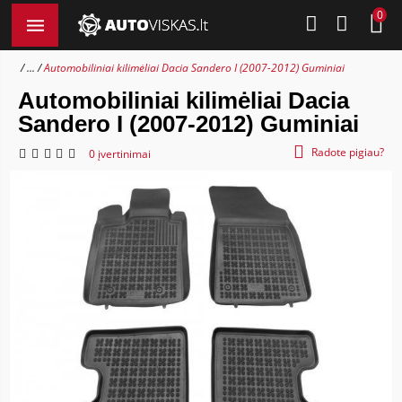
0
...
Automobiliniai kilimėliai Dacia Sandero I (2007-2012) Guminiai
Automobiliniai kilimėliai Dacia
Sandero I (2007-2012) Guminiai
Radote pigiau?
0 įvertinimai