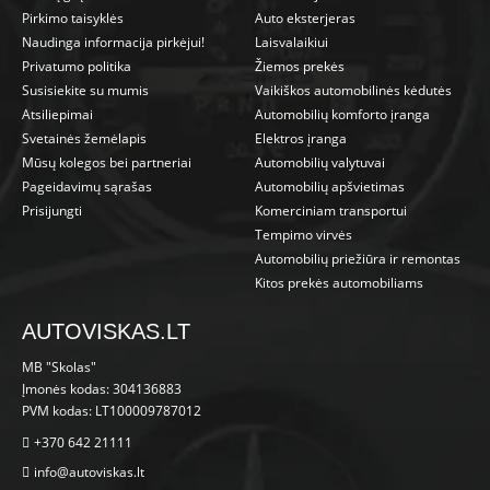
Pirkimo taisyklės
Auto eksterjeras
Naudinga informacija pirkėjui!
Laisvalaikiui
Privatumo politika
Žiemos prekės
Susisiekite su mumis
Vaikiškos automobilinės kėdutės
Atsiliepimai
Automobilių komforto įranga
Svetainės žemėlapis
Elektros įranga
Mūsų kolegos bei partneriai
Automobilių valytuvai
Pageidavimų sąrašas
Automobilių apšvietimas
Prisijungti
Komerciniam transportui
Tempimo virvės
Automobilių priežiūra ir remontas
Kitos prekės automobiliams
AUTOVISKAS.LT
MB "Skolas"
Įmonės kodas: 304136883
PVM kodas: LT100009787012
+370 642 21111
info@autoviskas.lt