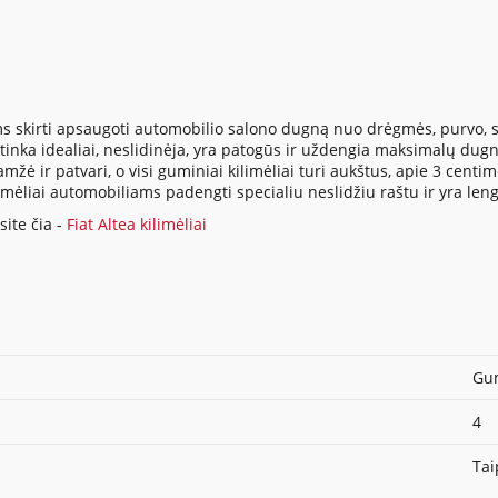
s skirti apsaugoti automobilio salono dugną nuo drėgmės, purvo, su
inka idealiai, neslidinėja, yra patogūs ir uždengia maksimalų dugno
ė ir patvari, o visi guminiai kilimėliai turi aukštus, apie 3 centi
ilimėliai automobiliams padengti specialiu neslidžiu raštu ir yra len
ite čia -
Fiat Altea kilimėliai
Gum
4
Tai