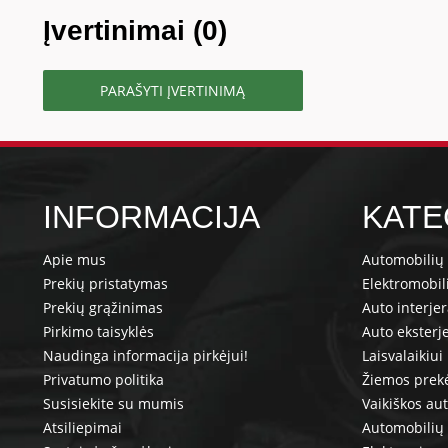
Įvertinimai (0)
PARAŠYTI ĮVERTINIMĄ
INFORMACIJA
KATE
Apie mus
Automobilių 
Prekių pristatymas
Elektromobil
Prekių grąžinimas
Auto interje
Pirkimo taisyklės
Auto eksterj
Naudinga informacija pirkėjui!
Laisvalaikiui
Privatumo politika
Žiemos prek
Susisiekite su mumis
Vaikiškos au
Atsiliepimai
Automobilių 