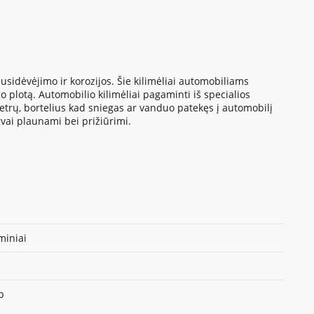
sidėvėjimo ir korozijos. Šie kilimėliai automobiliams
 plotą. Automobilio kilimėliai pagaminti iš specialios
metrų, bortelius kad sniegas ar vanduo patekęs į automobilį
gvai plaunami bei prižiūrimi.
iniai
p