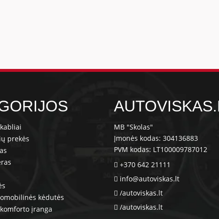
GORIJOS
AUTOVISKAS.
kabliai
MB "Skolas"
Įmonės kodas: 304136883
ių prekės
PVM kodas: LT100009787012
ras
eras
+370 642 21111
info@autoviskas.lt
ės
/autoviskas.lt
tomobilinės kėdutės
/autoviskas.lt
komforto įranga