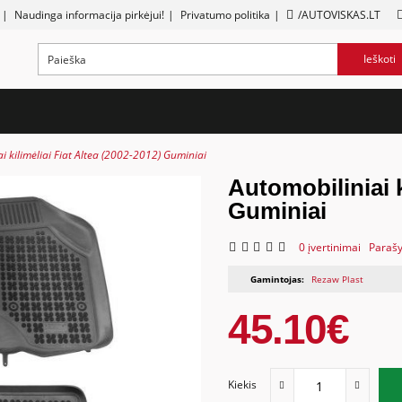
|
Naudinga informacija pirkėjui!
|
Privatumo politika
|
/AUTOVISKAS.LT
Ieškoti
i kilimėliai Fiat Altea (2002-2012) Guminiai
Automobiliniai k
Guminiai
0 įvertinimai
Parašy
Gamintojas:
Rezaw Plast
45.10€
Kiekis