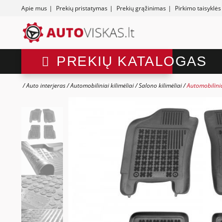
Apie mus
|
Prekių pristatymas
|
Prekių grąžinimas
|
Pirkimo taisyklės
PREKIŲ KATALOGAS
Auto interjeras
Automobiliniai kilimėliai
Salono kilimėliai
Automobilinia