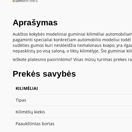
Aprašymas
Aukštos kokybės modeliniai guminiai kilimėliai automobiliam
pagaminti specialiai konkrečiam automobilio modeliui todėl t
sudėties gumos kuri neskleidžia nemalonaus kvapo, yra ilgaamž
nepasklistų po visą saloną, o liktų kilimėlyje. Šie guminiai k
Ieškote platesnio pasirinkimo? Visas mūsų turimas prekes ras
Prekės savybės
KILIMĖLIAI
Tipas
Kilimėlių kiekis
Paaukštintas bortas