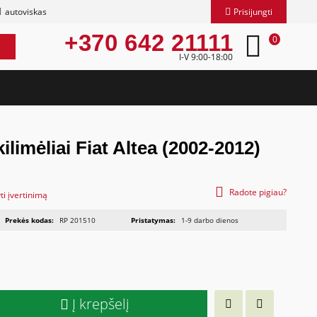
autoviskas
Prisijungti
+370 642 21111
0
I-V 9:00-18:00
ilimėliai Fiat Altea (2002-2012)
Radote pigiau?
ti įvertinimą
Prekės kodas:
RP 201510
Pristatymas:
1-9 darbo dienos
Į krepšelį