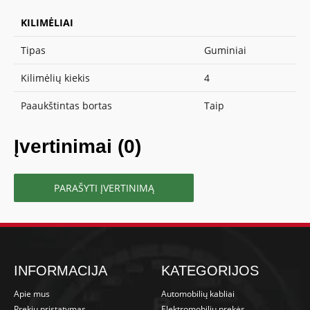
KILIMĖLIAI
Tipas
Guminiai
Kilimėlių kiekis
4
Paaukštintas bortas
Taip
Įvertinimai (0)
PARAŠYTI ĮVERTINIMĄ
INFORMACIJA
KATEGORIJOS
Apie mus
Automobilių kabliai
Prekių pristatymas
Elektromobilių prekės