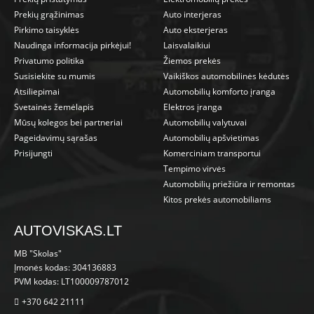
Prekių grąžinimas
Auto interjeras
Pirkimo taisyklės
Auto eksterjeras
Naudinga informacija pirkėjui!
Laisvalaikiui
Privatumo politika
Žiemos prekės
Susisiekite su mumis
Vaikiškos automobilinės kėdutės
Atsiliepimai
Automobilių komforto įranga
Svetainės žemėlapis
Elektros įranga
Mūsų kolegos bei partneriai
Automobilių valytuvai
Pageidavimų sąrašas
Automobilių apšvietimas
Prisijungti
Komerciniam transportui
Tempimo virvės
Automobilių priežiūra ir remontas
Kitos prekės automobiliams
AUTOVISKAS.LT
MB "Skolas"
Įmonės kodas: 304136883
PVM kodas: LT100009787012
+370 642 21111