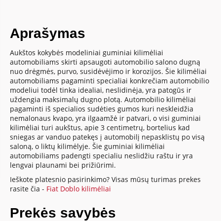
Aprašymas
Aukštos kokybės modeliniai guminiai kilimėliai
automobiliams skirti apsaugoti automobilio salono dugną
nuo drėgmės, purvo, susidėvėjimo ir korozijos. Šie kilimėliai
automobiliams pagaminti specialiai konkrečiam automobilio
modeliui todėl tinka idealiai, neslidinėja, yra patogūs ir
uždengia maksimalų dugno plotą. Automobilio kilimėliai
pagaminti iš specialios sudėties gumos kuri neskleidžia
nemalonaus kvapo, yra ilgaamžė ir patvari, o visi guminiai
kilimėliai turi aukštus, apie 3 centimetrų, bortelius kad
sniegas ar vanduo patekęs į automobilį nepasklistų po visą
saloną, o liktų kilimėlyje. Šie guminiai kilimėliai
automobiliams padengti specialiu neslidžiu raštu ir yra
lengvai plaunami bei prižiūrimi.
Ieškote platesnio pasirinkimo? Visas mūsų turimas prekes
rasite čia -
Fiat Doblo kilimėliai
Prekės savybės