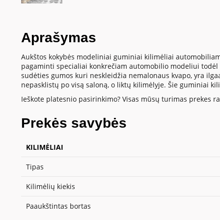
Aprašymas
Aukštos kokybės modeliniai guminiai kilimėliai automobiliam
pagaminti specialiai konkrečiam automobilio modeliui todėl t
sudėties gumos kuri neskleidžia nemalonaus kvapo, yra ilgaamž
nepasklistų po visą saloną, o liktų kilimėlyje. Šie guminiai k
Ieškote platesnio pasirinkimo? Visas mūsų turimas prekes ras
Prekės savybės
KILIMĖLIAI
Tipas
Kilimėlių kiekis
Paaukštintas bortas