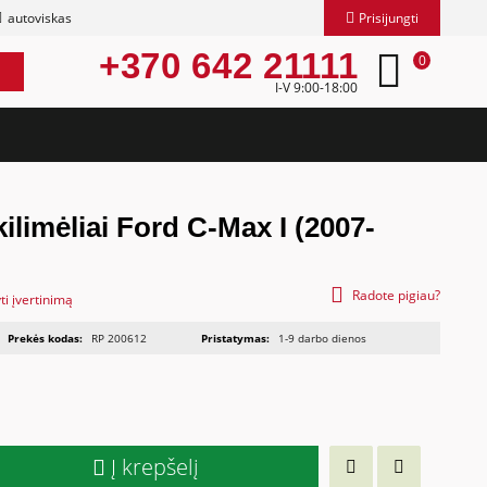
autoviskas
Prisijungti
+370 642 21111
0
I-V 9:00-18:00
ilimėliai Ford C-Max I (2007-
Radote pigiau?
ti įvertinimą
Prekės kodas:
RP 200612
Pristatymas:
1-9 darbo dienos
Į krepšelį