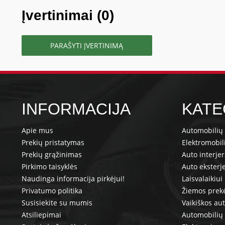
Įvertinimai (0)
PARAŠYTI ĮVERTINIMĄ
INFORMACIJA
KATE
Apie mus
Automobilių 
Prekių pristatymas
Elektromobil
Prekių grąžinimas
Auto interje
Pirkimo taisyklės
Auto eksterj
Naudinga informacija pirkėjui!
Laisvalaikiui
Privatumo politika
Žiemos prek
Susisiekite su mumis
Vaikiškos au
Atsiliepimai
Automobilių 