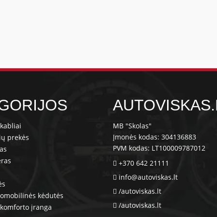
GORIJOS
AUTOVISKAS.
kabliai
MB "Skolas"
Įmonės kodas: 304136883
ių prekės
PVM kodas: LT100009787012
ras
eras
+370 642 21111
info@autoviskas.lt
ės
/autoviskas.lt
tomobilinės kėdutės
/autoviskas.lt
komforto įranga