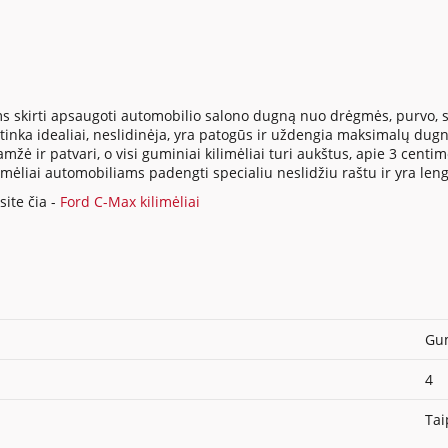
s skirti apsaugoti automobilio salono dugną nuo drėgmės, purvo, su
inka idealiai, neslidinėja, yra patogūs ir uždengia maksimalų dugno
ė ir patvari, o visi guminiai kilimėliai turi aukštus, apie 3 centi
ilimėliai automobiliams padengti specialiu neslidžiu raštu ir yra len
ite čia -
Ford C-Max kilimėliai
Gum
4
Tai