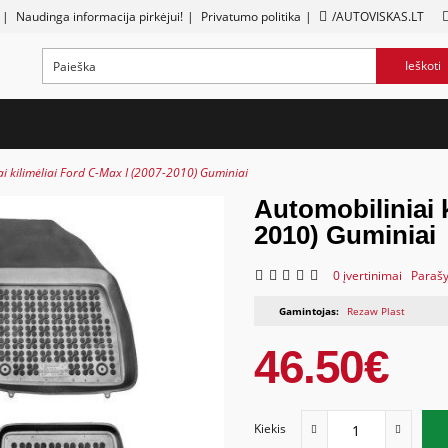
|
Naudinga informacija pirkėjui!
|
Privatumo politika
|
/AUTOVISKAS.LT
Ieškoti
i kilimėliai Ford C-Max I (2007-2010) Guminiai
Automobiliniai k
2010) Guminiai
0 įvertinimai
Parašy
Gamintojas:
Rezaw Plast
46.50€
Kiekis