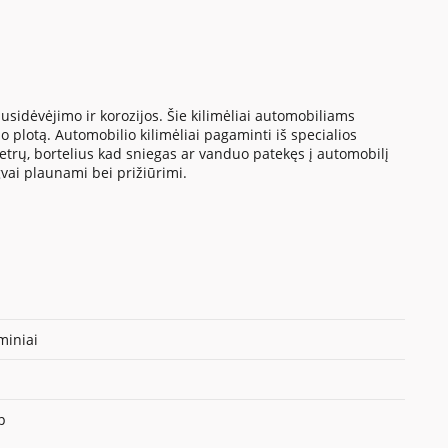
sidėvėjimo ir korozijos. Šie kilimėliai automobiliams
 plotą. Automobilio kilimėliai pagaminti iš specialios
metrų, bortelius kad sniegas ar vanduo patekęs į automobilį
gvai plaunami bei prižiūrimi.
iniai
p