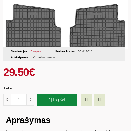
Gamintojas:
Frogum
Prekės kodas:
FG 411012
Pristatymas:
1-9 darbo dienos
29.50€
Kiekis
Į krepšelį
Aprašymas