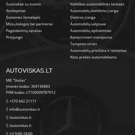
Susisiekite su mumis
Vaikiškos automobilinės kėdutės
Atsiliepimai
Automobilių komforto įranga
Svetainės žemėlapis
Elektros įranga
Mūsų kolegos bei partneriai
Automobilių valytuvai
Pageidavimų sąrašas
Automobilių apšvietimas
Prisijungti
Komerciniam transportui
Tempimo virvės
Automobilių priežiūra ir remontas
Kitos prekės automobiliams
AUTOVISKAS.LT
MB "Skolas"
Įmonės kodas: 304136883
PVM kodas: LT100009787012
+370 642 21111
info@autoviskas.lt
/autoviskas.lt
/autoviskas.lt
I-V 9:00-18:00