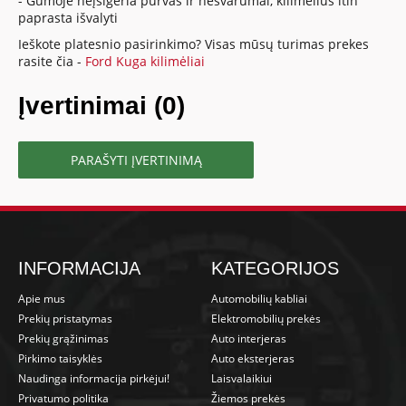
- Gumoje neįsigeria purvas ir nešvarumai, kilimėlius itin
paprasta išvalyti
Ieškote platesnio pasirinkimo? Visas mūsų turimas prekes
rasite čia -
Ford Kuga kilimėliai
Įvertinimai (0)
PARAŠYTI ĮVERTINIMĄ
INFORMACIJA
KATEGORIJOS
Apie mus
Automobilių kabliai
Prekių pristatymas
Elektromobilių prekės
Prekių grąžinimas
Auto interjeras
Pirkimo taisyklės
Auto eksterjeras
Naudinga informacija pirkėjui!
Laisvalaikiui
Privatumo politika
Žiemos prekės