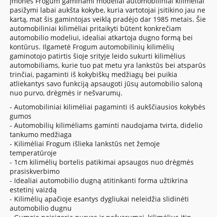
Įmonės Frogum gaminami modeliai automobiliniai kilimėliai
pasižymi labai aukšta kokybe, kuria vartotojai įsitikino jau ne
kartą, mat šis gamintojas veiklą pradėjo dar 1985 metais. Šie
automobiliniai kilimėliai pritaikyti būtent konkrečiam
automobilio modeliui, idealiai atkartoja dugno formą bei
kontūrus. Ilgametė Frogum automobilinių kilimėlių
gaminotojo patirtis šioje srityje leido sukurti kilimėlius
automobiliams, kurie tuo pat metu yra lankstūs bei atsparūs
trinčiai, pagaminti iš kokybiškų medžiagų bei puikia
atliekantys savo funkciją apsaugoti jūsų automobilio saloną
nuo purvo, drėgmės ir nešvarumų.
- Automobiliniai kilimėliai pagaminti iš aukščiausios kokybės
gumos
- Automobilių kilimėliams gaminti naudojama tvirta, didelio
tankumo medžiaga
- Kilimėliai Frogum išlieka lankstūs net žemoje
temperatūroje
- 1cm kilimėlių bortelis patikimai apsaugos nuo drėgmės
prasiskverbimo
- Idealiai automobilio dugną atitinkanti forma užtikrina
estetinį vaizdą
- Kilimėlių apačioje esantys dygliukai neleidžia slidinėti
automobilio dugnu