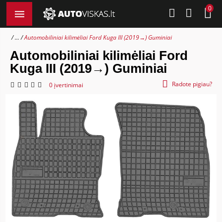
0
...
Automobiliniai kilimėliai Ford Kuga III (2019→) Guminiai
Automobiliniai kilimėliai Ford
Kuga III (2019→) Guminiai
Radote pigiau?
0 įvertinimai