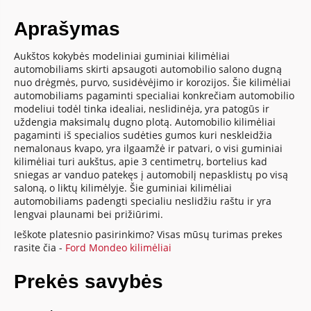
Aprašymas
Aukštos kokybės modeliniai guminiai kilimėliai
automobiliams skirti apsaugoti automobilio salono dugną
nuo drėgmės, purvo, susidėvėjimo ir korozijos. Šie kilimėliai
automobiliams pagaminti specialiai konkrečiam automobilio
modeliui todėl tinka idealiai, neslidinėja, yra patogūs ir
uždengia maksimalų dugno plotą. Automobilio kilimėliai
pagaminti iš specialios sudėties gumos kuri neskleidžia
nemalonaus kvapo, yra ilgaamžė ir patvari, o visi guminiai
kilimėliai turi aukštus, apie 3 centimetrų, bortelius kad
sniegas ar vanduo patekęs į automobilį nepasklistų po visą
saloną, o liktų kilimėlyje. Šie guminiai kilimėliai
automobiliams padengti specialiu neslidžiu raštu ir yra
lengvai plaunami bei prižiūrimi.
Ieškote platesnio pasirinkimo? Visas mūsų turimas prekes
rasite čia -
Ford Mondeo kilimėliai
Prekės savybės