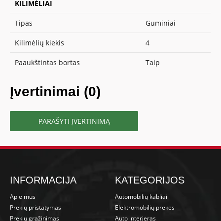
KILIMĖLIAI
Tipas
Guminiai
Kilimėlių kiekis
4
Paaukštintas bortas
Taip
Įvertinimai (0)
PARAŠYTI ĮVERTINIMĄ
INFORMACIJA
KATEGORIJOS
Apie mus
Automobilių kabliai
Prekių pristatymas
Elektromobilių prekės
Prekių grąžinimas
Auto interjeras