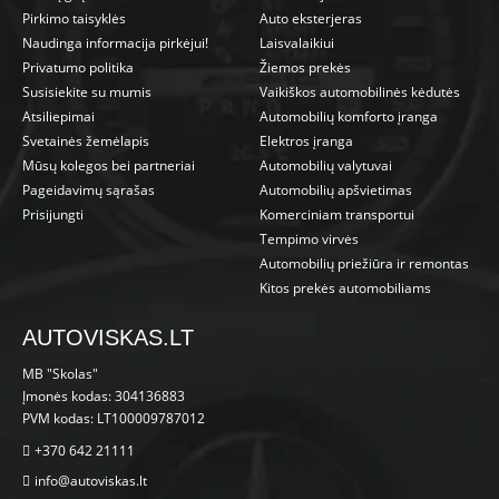
Pirkimo taisyklės
Auto eksterjeras
Naudinga informacija pirkėjui!
Laisvalaikiui
Privatumo politika
Žiemos prekės
Susisiekite su mumis
Vaikiškos automobilinės kėdutės
Atsiliepimai
Automobilių komforto įranga
Svetainės žemėlapis
Elektros įranga
Mūsų kolegos bei partneriai
Automobilių valytuvai
Pageidavimų sąrašas
Automobilių apšvietimas
Prisijungti
Komerciniam transportui
Tempimo virvės
Automobilių priežiūra ir remontas
Kitos prekės automobiliams
AUTOVISKAS.LT
MB "Skolas"
Įmonės kodas: 304136883
PVM kodas: LT100009787012
+370 642 21111
info@autoviskas.lt