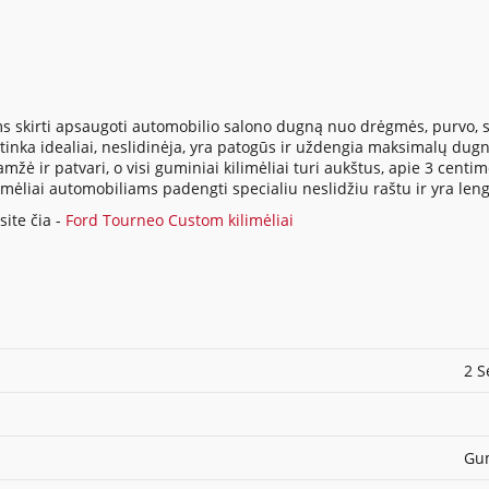
s skirti apsaugoti automobilio salono dugną nuo drėgmės, purvo, su
inka idealiai, neslidinėja, yra patogūs ir uždengia maksimalų dugno
ė ir patvari, o visi guminiai kilimėliai turi aukštus, apie 3 centi
ilimėliai automobiliams padengti specialiu neslidžiu raštu ir yra len
ite čia -
Ford Tourneo Custom kilimėliai
2 S
Gum