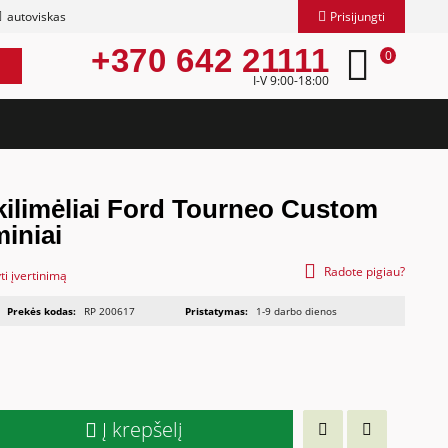
autoviskas
Prisijungti
+370 642 21111
0
I-V 9:00-18:00
kilimėliai Ford Tourneo Custom
iniai
Radote pigiau?
ti įvertinimą
Prekės kodas:
RP 200617
Pristatymas:
1-9 darbo dienos
Į krepšelį