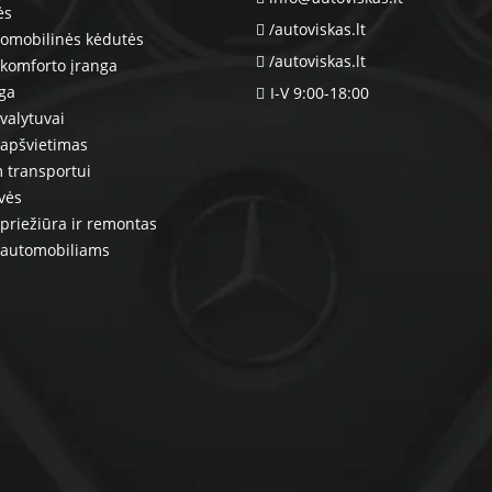
ės
/autoviskas.lt
tomobilinės kėdutės
/autoviskas.lt
komforto įranga
nga
I-V 9:00-18:00
valytuvai
 apšvietimas
 transportui
vės
priežiūra ir remontas
 automobiliams