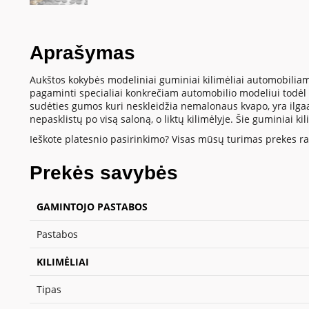
Aprašymas
Aukštos kokybės modeliniai guminiai kilimėliai automobiliam
pagaminti specialiai konkrečiam automobilio modeliui todėl t
sudėties gumos kuri neskleidžia nemalonaus kvapo, yra ilgaamž
nepasklistų po visą saloną, o liktų kilimėlyje. Šie guminiai k
Ieškote platesnio pasirinkimo? Visas mūsų turimas prekes ras
Prekės savybės
GAMINTOJO PASTABOS
Pastabos
KILIMĖLIAI
Tipas