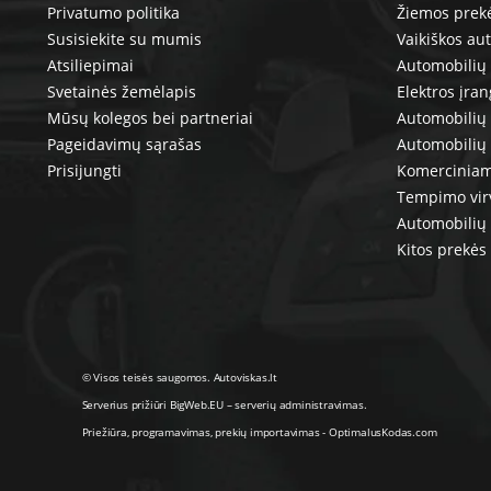
Privatumo politika
Žiemos prek
Susisiekite su mumis
Vaikiškos au
Atsiliepimai
Automobilių 
Svetainės žemėlapis
Elektros įra
Mūsų kolegos bei partneriai
Automobilių 
Pageidavimų sąrašas
Automobilių
Prisijungti
Komerciniam
Tempimo vir
Automobilių 
Kitos prekės
© Visos teisės saugomos. Autoviskas.lt
Serverius prižiūri
BigWeb.EU
–
serverių administravimas
.
Priežiūra, programavimas
,
prekių importavimas
-
OptimalusKodas.com