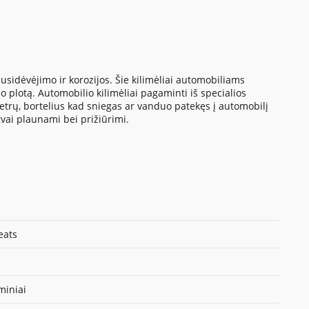
sidėvėjimo ir korozijos. Šie kilimėliai automobiliams
 plotą. Automobilio kilimėliai pagaminti iš specialios
metrų, bortelius kad sniegas ar vanduo patekęs į automobilį
gvai plaunami bei prižiūrimi.
eats
iniai