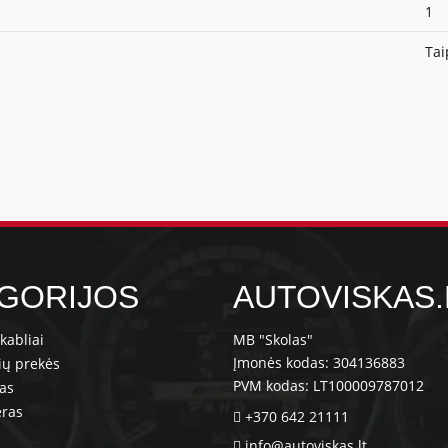
1
Tai
GORIJOS
AUTOVISKAS.
kabliai
MB "Skolas"
Įmonės kodas: 304136883
ių prekės
PVM kodas: LT100009787012
ras
eras
+370 642 21111
info@autoviskas.lt