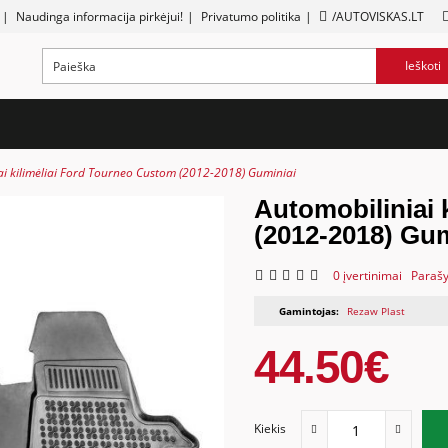
|
Naudinga informacija pirkėjui!
|
Privatumo politika
|
/AUTOVISKAS.LT
Ieškoti
ai kilimėliai Ford Tourneo Custom (2012-2018) Guminiai
Automobiliniai 
(2012-2018) Gum
0 įvertinimai
Parašy
Gamintojas:
Rezaw Plast
44.50€
Kiekis