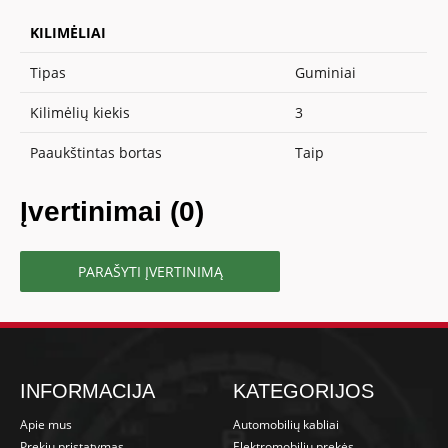
KILIMĖLIAI
Tipas
Guminiai
Kilimėlių kiekis
3
Paaukštintas bortas
Taip
Įvertinimai (0)
PARAŠYTI ĮVERTINIMĄ
INFORMACIJA
KATEGORIJOS
Apie mus
Automobilių kabliai
Prekių pristatymas
Elektromobilių prekės