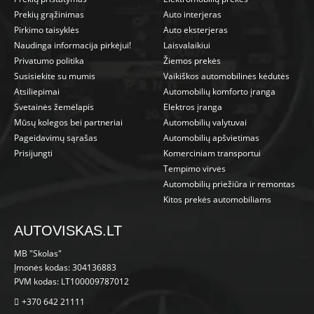
Prekių grąžinimas
Auto interjeras
Pirkimo taisyklės
Auto eksterjeras
Naudinga informacija pirkėjui!
Laisvalaikiui
Privatumo politika
Žiemos prekės
Susisiekite su mumis
Vaikiškos automobilinės kėdutės
Atsiliepimai
Automobilių komforto įranga
Svetainės žemėlapis
Elektros įranga
Mūsų kolegos bei partneriai
Automobilių valytuvai
Pageidavimų sąrašas
Automobilių apšvietimas
Prisijungti
Komerciniam transportui
Tempimo virvės
Automobilių priežiūra ir remontas
Kitos prekės automobiliams
AUTOVISKAS.LT
MB "Skolas"
Įmonės kodas: 304136883
PVM kodas: LT100009787012
+370 642 21111