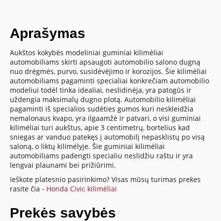
Aprašymas
Aukštos kokybės modeliniai guminiai kilimėliai
automobiliams skirti apsaugoti automobilio salono dugną
nuo drėgmės, purvo, susidėvėjimo ir korozijos. Šie kilimėliai
automobiliams pagaminti specialiai konkrečiam automobilio
modeliui todėl tinka idealiai, neslidinėja, yra patogūs ir
uždengia maksimalų dugno plotą. Automobilio kilimėliai
pagaminti iš specialios sudėties gumos kuri neskleidžia
nemalonaus kvapo, yra ilgaamžė ir patvari, o visi guminiai
kilimėliai turi aukštus, apie 3 centimetrų, bortelius kad
sniegas ar vanduo patekęs į automobilį nepasklistų po visą
saloną, o liktų kilimėlyje. Šie guminiai kilimėliai
automobiliams padengti specialiu neslidžiu raštu ir yra
lengvai plaunami bei prižiūrimi.
Ieškote platesnio pasirinkimo? Visas mūsų turimas prekes
rasite čia -
Honda Civic kilimėliai
Prekės savybės