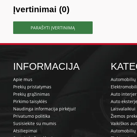
Įvertinimai (0)
PARAŠYTI ĮVERTINIMĄ
INFORMACIJA
KATE
Apie mus
Automobilių 
Prekių pristatymas
Elektromobil
Prekių grąžinimas
Auto interje
Pirkimo taisyklės
Auto eksterj
Naudinga informacija pirkėjui!
Laisvalaikiui
Privatumo politika
Žiemos prek
Susisiekite su mumis
Vaikiškos au
Atsiliepimai
Automobilių 