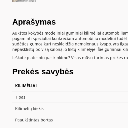
Aprašymas
Aukštos kokybės modeliniai guminiai kilimėliai automobiliam
pagaminti specialiai konkrečiam automobilio modeliui todėl t
sudėties gumos kuri neskleidžia nemalonaus kvapo, yra ilgaamž
nepasklistų po visą saloną, o liktų kilimėlyje. Šie guminiai k
Ieškote platesnio pasirinkimo? Visas mūsų turimas prekes ras
Prekės savybės
KILIMĖLIAI
Tipas
Kilimėlių kiekis
Paaukštintas bortas