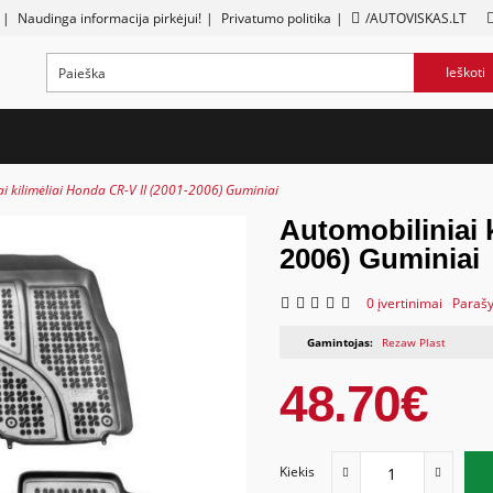
|
Naudinga informacija pirkėjui!
|
Privatumo politika
|
/AUTOVISKAS.LT
Ieškoti
i kilimėliai Honda CR-V II (2001-2006) Guminiai
Automobiliniai k
2006) Guminiai
0 įvertinimai
Parašy
Gamintojas:
Rezaw Plast
48.70€
Kiekis