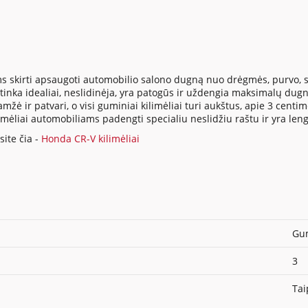
s skirti apsaugoti automobilio salono dugną nuo drėgmės, purvo, su
inka idealiai, neslidinėja, yra patogūs ir uždengia maksimalų dugno
ė ir patvari, o visi guminiai kilimėliai turi aukštus, apie 3 centi
ilimėliai automobiliams padengti specialiu neslidžiu raštu ir yra len
ite čia -
Honda CR-V kilimėliai
Gum
3
Tai