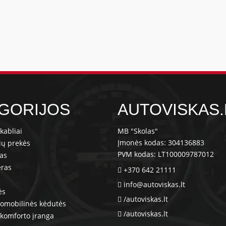
GORIJOS
AUTOVISKAS.
kabliai
MB "Skolas"
Įmonės kodas: 304136883
ių prekės
PVM kodas: LT100009787012
ras
eras
+370 642 21111
info@autoviskas.lt
ės
/autoviskas.lt
tomobilinės kėdutės
/autoviskas.lt
komforto įranga