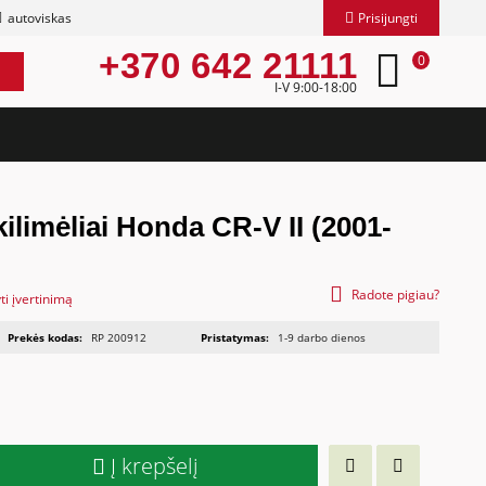
autoviskas
Prisijungti
+370 642 21111
0
I-V 9:00-18:00
ilimėliai Honda CR-V II (2001-
Radote pigiau?
ti įvertinimą
Prekės kodas:
RP 200912
Pristatymas:
1-9 darbo dienos
Į krepšelį