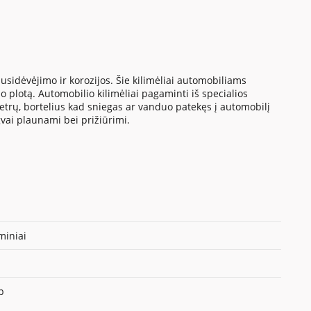
sidėvėjimo ir korozijos. Šie kilimėliai automobiliams
 plotą. Automobilio kilimėliai pagaminti iš specialios
metrų, bortelius kad sniegas ar vanduo patekęs į automobilį
gvai plaunami bei prižiūrimi.
iniai
p