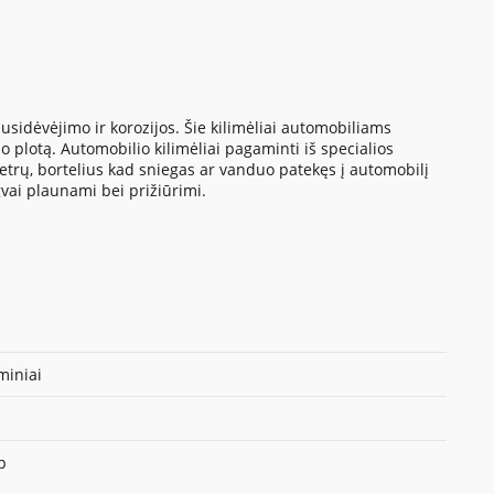
sidėvėjimo ir korozijos. Šie kilimėliai automobiliams
 plotą. Automobilio kilimėliai pagaminti iš specialios
metrų, bortelius kad sniegas ar vanduo patekęs į automobilį
gvai plaunami bei prižiūrimi.
iniai
p