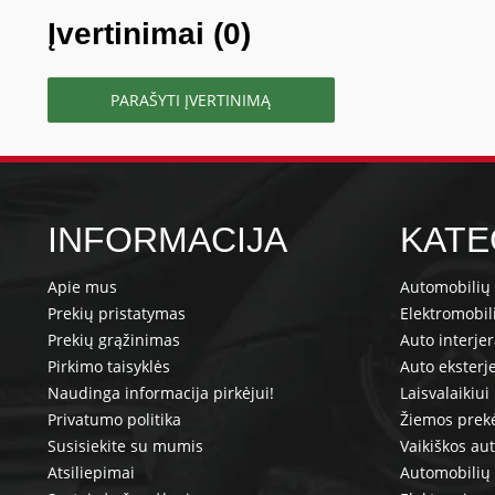
Įvertinimai (0)
PARAŠYTI ĮVERTINIMĄ
INFORMACIJA
KATE
Apie mus
Automobilių 
Prekių pristatymas
Elektromobil
Prekių grąžinimas
Auto interje
Pirkimo taisyklės
Auto eksterj
Naudinga informacija pirkėjui!
Laisvalaikiui
Privatumo politika
Žiemos prek
Susisiekite su mumis
Vaikiškos au
Atsiliepimai
Automobilių 