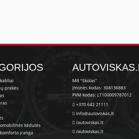
GORIJOS
AUTOVISKAS.
kabliai
MB "Skolas"
Įmonės kodas: 304136883
ių prekės
PVM kodas: LT100009787012
ras
eras
+370 642 21111
info@autoviskas.lt
ės
/autoviskas.lt
tomobilinės kėdutės
/autoviskas.lt
komforto įranga