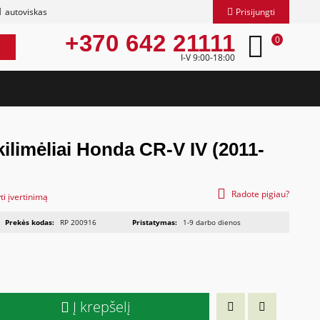
autoviskas
Prisijungti
+370 642 21111
0
I-V 9:00-18:00
kilimėliai Honda CR-V IV (2011-
Radote pigiau?
ti įvertinimą
Prekės kodas:
RP 200916
Pristatymas:
1-9 darbo dienos
Į krepšelį