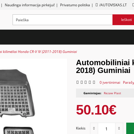
|
Naudinga informacija pirkėjui!
|
Privatumo politika
|
/AUTOVISKAS.LT
Ieškoti
i kilimėliai Honda CR-V IV (2011-2018) Guminiai
Automobiliniai 
2018) Guminiai
0 įvertinimai
Parašy
Gamintojas:
Rezaw Plast
50.10€
Kiekis