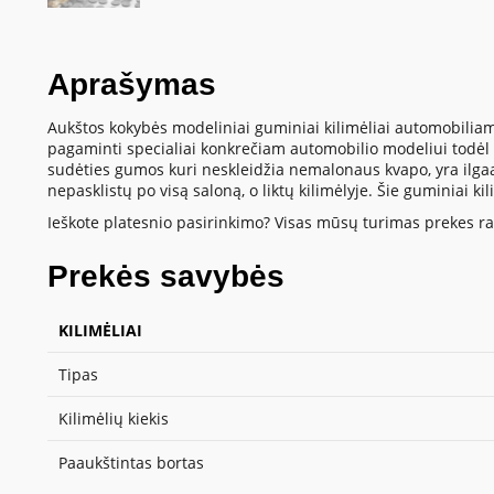
Aprašymas
Aukštos kokybės modeliniai guminiai kilimėliai automobiliam
pagaminti specialiai konkrečiam automobilio modeliui todėl t
sudėties gumos kuri neskleidžia nemalonaus kvapo, yra ilgaamž
nepasklistų po visą saloną, o liktų kilimėlyje. Šie guminiai k
Ieškote platesnio pasirinkimo? Visas mūsų turimas prekes ras
Prekės savybės
KILIMĖLIAI
Tipas
Kilimėlių kiekis
Paaukštintas bortas