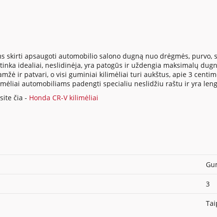
s skirti apsaugoti automobilio salono dugną nuo drėgmės, purvo, su
inka idealiai, neslidinėja, yra patogūs ir uždengia maksimalų dugno
ė ir patvari, o visi guminiai kilimėliai turi aukštus, apie 3 centi
ilimėliai automobiliams padengti specialiu neslidžiu raštu ir yra len
ite čia -
Honda CR-V kilimėliai
Gum
3
Tai