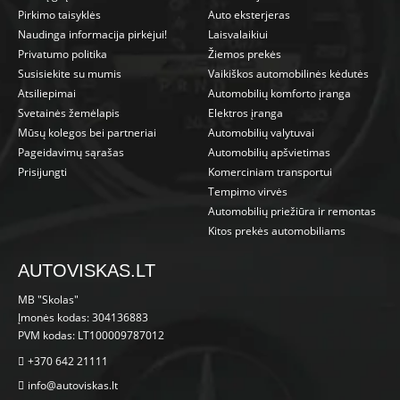
Pirkimo taisyklės
Auto eksterjeras
Naudinga informacija pirkėjui!
Laisvalaikiui
Privatumo politika
Žiemos prekės
Susisiekite su mumis
Vaikiškos automobilinės kėdutės
Atsiliepimai
Automobilių komforto įranga
Svetainės žemėlapis
Elektros įranga
Mūsų kolegos bei partneriai
Automobilių valytuvai
Pageidavimų sąrašas
Automobilių apšvietimas
Prisijungti
Komerciniam transportui
Tempimo virvės
Automobilių priežiūra ir remontas
Kitos prekės automobiliams
AUTOVISKAS.LT
MB "Skolas"
Įmonės kodas: 304136883
PVM kodas: LT100009787012
+370 642 21111
info@autoviskas.lt