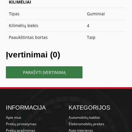
KILIMĖLIAI
Tipas
Guminiai
Kilimėlių kiekis
4
Paaukštintas bortas
Taip
Įvertinimai (0)
PARAŠYTI ĮVERTINIMĄ
INFORMACIJA
KATEGORIJOS
Apie mus
Automobilių kabliai
Prekių pristatymas
Elektromobilių prekės
Prekių grąžinimas
Auto interjeras