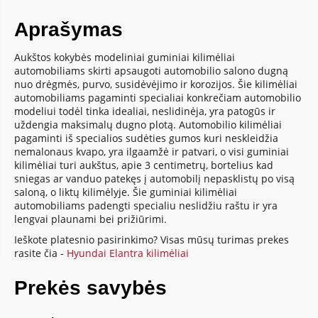
Aprašymas
Aukštos kokybės modeliniai guminiai kilimėliai
automobiliams skirti apsaugoti automobilio salono dugną
nuo drėgmės, purvo, susidėvėjimo ir korozijos. Šie kilimėliai
automobiliams pagaminti specialiai konkrečiam automobilio
modeliui todėl tinka idealiai, neslidinėja, yra patogūs ir
uždengia maksimalų dugno plotą. Automobilio kilimėliai
pagaminti iš specialios sudėties gumos kuri neskleidžia
nemalonaus kvapo, yra ilgaamžė ir patvari, o visi guminiai
kilimėliai turi aukštus, apie 3 centimetrų, bortelius kad
sniegas ar vanduo patekęs į automobilį nepasklistų po visą
saloną, o liktų kilimėlyje. Šie guminiai kilimėliai
automobiliams padengti specialiu neslidžiu raštu ir yra
lengvai plaunami bei prižiūrimi.
Ieškote platesnio pasirinkimo? Visas mūsų turimas prekes
rasite čia -
Hyundai Elantra kilimėliai
Prekės savybės