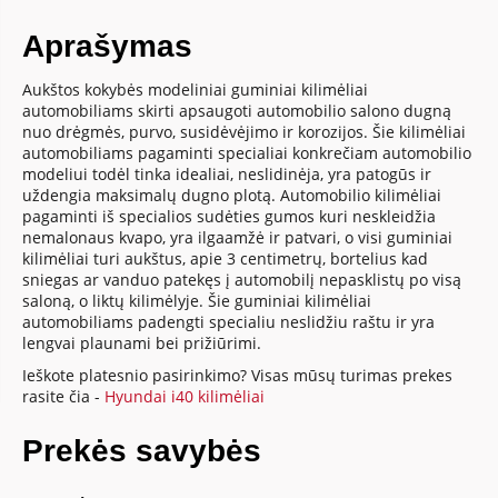
Aprašymas
Aukštos kokybės modeliniai guminiai kilimėliai
automobiliams skirti apsaugoti automobilio salono dugną
nuo drėgmės, purvo, susidėvėjimo ir korozijos. Šie kilimėliai
automobiliams pagaminti specialiai konkrečiam automobilio
modeliui todėl tinka idealiai, neslidinėja, yra patogūs ir
uždengia maksimalų dugno plotą. Automobilio kilimėliai
pagaminti iš specialios sudėties gumos kuri neskleidžia
nemalonaus kvapo, yra ilgaamžė ir patvari, o visi guminiai
kilimėliai turi aukštus, apie 3 centimetrų, bortelius kad
sniegas ar vanduo patekęs į automobilį nepasklistų po visą
saloną, o liktų kilimėlyje. Šie guminiai kilimėliai
automobiliams padengti specialiu neslidžiu raštu ir yra
lengvai plaunami bei prižiūrimi.
Ieškote platesnio pasirinkimo? Visas mūsų turimas prekes
rasite čia -
Hyundai i40 kilimėliai
Prekės savybės