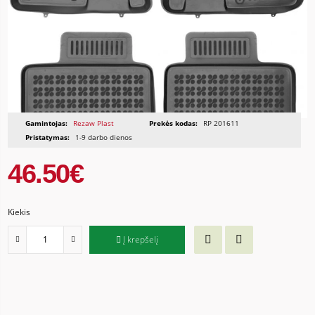
Gamintojas:
Rezaw Plast
Prekės kodas:
RP 201611
Pristatymas:
1-9 darbo dienos
46.50€
Kiekis
Į krepšelį