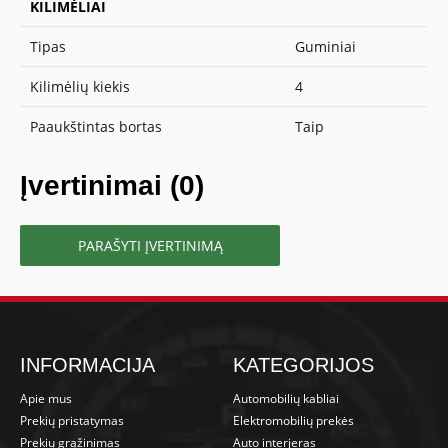
KILIMĖLIAI
Tipas
Guminiai
Kilimėlių kiekis
4
Paaukštintas bortas
Taip
Įvertinimai (0)
PARAŠYTI ĮVERTINIMĄ
INFORMACIJA
KATEGORIJOS
Apie mus
Automobilių kabliai
Prekių pristatymas
Elektromobilių prekės
Prekių grąžinimas
Auto interjeras