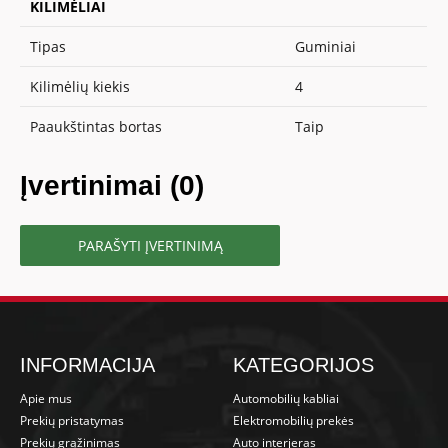
KILIMĖLIAI
Tipas
Guminiai
Kilimėlių kiekis
4
Paaukštintas bortas
Taip
Įvertinimai (0)
PARAŠYTI ĮVERTINIMĄ
INFORMACIJA
KATEGORIJOS
Apie mus
Automobilių kabliai
Prekių pristatymas
Elektromobilių prekės
Prekių grąžinimas
Auto interjeras