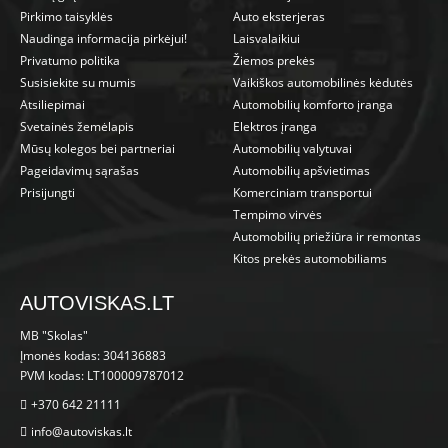
Pirkimo taisyklės
Auto eksterjeras
Naudinga informacija pirkėjui!
Laisvalaikiui
Privatumo politika
Žiemos prekės
Susisiekite su mumis
Vaikiškos automobilinės kėdutės
Atsiliepimai
Automobilių komforto įranga
Svetainės žemėlapis
Elektros įranga
Mūsų kolegos bei partneriai
Automobilių valytuvai
Pageidavimų sąrašas
Automobilių apšvietimas
Prisijungti
Komerciniam transportui
Tempimo virvės
Automobilių priežiūra ir remontas
Kitos prekės automobiliams
AUTOVISKAS.LT
MB "Skolas"
Įmonės kodas: 304136883
PVM kodas: LT100009787012
+370 642 21111
info@autoviskas.lt