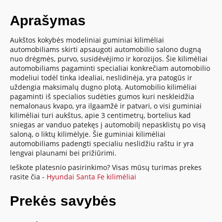
Aprašymas
Aukštos kokybės modeliniai guminiai kilimėliai
automobiliams skirti apsaugoti automobilio salono dugną
nuo drėgmės, purvo, susidėvėjimo ir korozijos. Šie kilimėliai
automobiliams pagaminti specialiai konkrečiam automobilio
modeliui todėl tinka idealiai, neslidinėja, yra patogūs ir
uždengia maksimalų dugno plotą. Automobilio kilimėliai
pagaminti iš specialios sudėties gumos kuri neskleidžia
nemalonaus kvapo, yra ilgaamžė ir patvari, o visi guminiai
kilimėliai turi aukštus, apie 3 centimetrų, bortelius kad
sniegas ar vanduo patekęs į automobilį nepasklistų po visą
saloną, o liktų kilimėlyje. Šie guminiai kilimėliai
automobiliams padengti specialiu neslidžiu raštu ir yra
lengvai plaunami bei prižiūrimi.
Ieškote platesnio pasirinkimo? Visas mūsų turimas prekes
rasite čia -
Hyundai Santa Fe kilimėliai
Prekės savybės