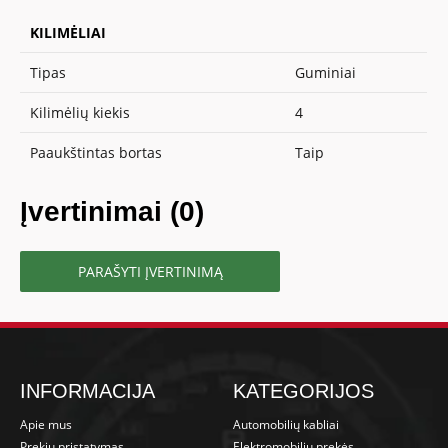
KILIMĖLIAI
Tipas
Guminiai
Kilimėlių kiekis
4
Paaukštintas bortas
Taip
Įvertinimai (0)
PARAŠYTI ĮVERTINIMĄ
INFORMACIJA
KATEGORIJOS
Apie mus
Automobilių kabliai
Prekių pristatymas
Elektromobilių prekės