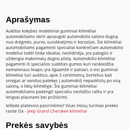
Aprašymas
Aukštos kokybės modeliniai guminiai kilimėliai
automobiliams skirti apsaugoti automobilio salono dugną
nuo drėgmės, purvo, susidėvėjimo ir korozijos. Šie kilimėliai
automobiliams pagaminti specialiai konkrečiam automobilio
modeliui todėl tinka idealiai, neslidinėja, yra patogūs ir
uždengia maksimalų dugno plotą. Automobilio kilimėliai
pagaminti iš specialios sudėties gumos kuri neskleidžia
nemalonaus kvapo, yra ilgaamžė ir patvari, o visi guminiai
kilimėliai turi aukštus, apie 3 centimetrų, bortelius kad
sniegas ar vanduo patekęs į automobilį nepasklistų po visą
saloną, o liktų kilimėlyje. Šie guminiai kilimėliai
automobiliams padengti specialiu neslidžiu raštu ir yra
lengvai plaunami bei prižiūrimi.
Ieškote platesnio pasirinkimo? Visas mūsų turimas prekes
rasite čia -
Jeep Grand Cherokee kilimėliai
Prekės savybės