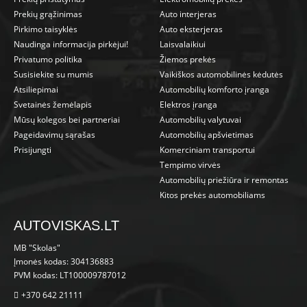
Prekių grąžinimas
Auto interjeras
Pirkimo taisyklės
Auto eksterjeras
Naudinga informacija pirkėjui!
Laisvalaikiui
Privatumo politika
Žiemos prekės
Susisiekite su mumis
Vaikiškos automobilinės kėdutės
Atsiliepimai
Automobilių komforto įranga
Svetainės žemėlapis
Elektros įranga
Mūsų kolegos bei partneriai
Automobilių valytuvai
Pageidavimų sąrašas
Automobilių apšvietimas
Prisijungti
Komerciniam transportui
Tempimo virvės
Automobilių priežiūra ir remontas
Kitos prekės automobiliams
AUTOVISKAS.LT
MB "Skolas"
Įmonės kodas: 304136883
PVM kodas: LT100009787012
+370 642 21111