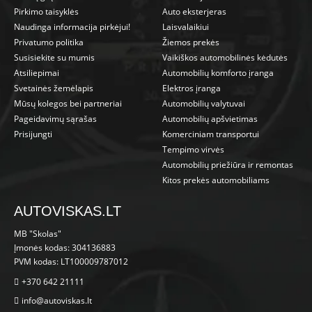
Pirkimo taisyklės
Auto eksterjeras
Naudinga informacija pirkėjui!
Laisvalaikiui
Privatumo politika
Žiemos prekės
Susisiekite su mumis
Vaikiškos automobilinės kėdutės
Atsiliepimai
Automobilių komforto įranga
Svetainės žemėlapis
Elektros įranga
Mūsų kolegos bei partneriai
Automobilių valytuvai
Pageidavimų sąrašas
Automobilių apšvietimas
Prisijungti
Komerciniam transportui
Tempimo virvės
Automobilių priežiūra ir remontas
Kitos prekės automobiliams
AUTOVISKAS.LT
MB "Skolas"
Įmonės kodas: 304136883
PVM kodas: LT100009787012
+370 642 21111
info@autoviskas.lt