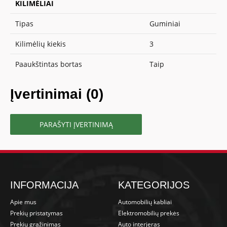
KILIMĖLIAI
Tipas
Guminiai
Kilimėlių kiekis
3
Paaukštintas bortas
Taip
Įvertinimai (0)
PARAŠYTI ĮVERTINIMĄ
INFORMACIJA
KATEGORIJOS
Apie mus
Automobilių kabliai
Prekių pristatymas
Elektromobilių prekės
Prekių grąžinimas
Auto interjeras