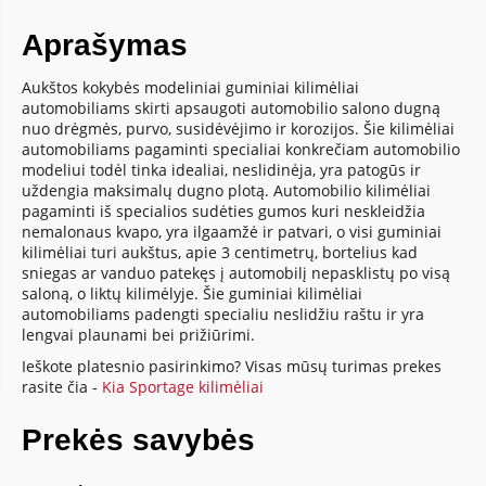
Aprašymas
Aukštos kokybės modeliniai guminiai kilimėliai
automobiliams skirti apsaugoti automobilio salono dugną
nuo drėgmės, purvo, susidėvėjimo ir korozijos. Šie kilimėliai
automobiliams pagaminti specialiai konkrečiam automobilio
modeliui todėl tinka idealiai, neslidinėja, yra patogūs ir
uždengia maksimalų dugno plotą. Automobilio kilimėliai
pagaminti iš specialios sudėties gumos kuri neskleidžia
nemalonaus kvapo, yra ilgaamžė ir patvari, o visi guminiai
kilimėliai turi aukštus, apie 3 centimetrų, bortelius kad
sniegas ar vanduo patekęs į automobilį nepasklistų po visą
saloną, o liktų kilimėlyje. Šie guminiai kilimėliai
automobiliams padengti specialiu neslidžiu raštu ir yra
lengvai plaunami bei prižiūrimi.
Ieškote platesnio pasirinkimo? Visas mūsų turimas prekes
rasite čia -
Kia Sportage kilimėliai
Prekės savybės