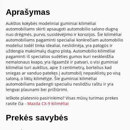
Aprašymas
Aukštos kokybės modeliniai guminiai kilimėliai
automobiliams skirti apsaugoti automobilio salono dugną
nuo drėgmės, purvo, susidėvėjimo ir korozijos. Šie kilimėliai
automobiliams pagaminti specialiai konkrečiam automobilio
modeliui todėl tinka idealiai, neslidinėja, yra patogūs ir
uždengia maksimalų dugno plotą. Automobilio kilimėliai
pagaminti iš specialios sudėties gumos kuri neskleidžia
nemalonaus kvapo, yra ilgaamžė ir patvari, o visi guminiai
kilimėliai turi aukštus, apie 3 centimetrų, bortelius kad
sniegas ar vanduo patekęs į automobilį nepasklistų po visą
saloną, o liktų kilimėlyje. Šie guminiai kilimėliai
automobiliams padengti specialiu neslidžiu raštu ir yra
lengvai plaunami bei prižiūrimi.
Ieškote platesnio pasirinkimo? Visas mūsų turimas prekes
rasite čia -
Mazda CX-9 kilimėliai
Prekės savybės