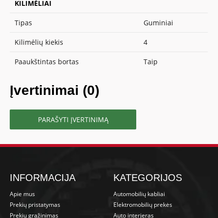
KILIMĖLIAI
Tipas
Guminiai
Kilimėlių kiekis
4
Paaukštintas bortas
Taip
Įvertinimai (0)
PARAŠYTI ĮVERTINIMĄ
INFORMACIJA
KATEGORIJOS
Apie mus
Automobilių kabliai
Prekių pristatymas
Elektromobilių prekės
Prekių grąžinimas
Auto interjeras