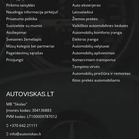
Pirkimo taisyklės
Auto eksterjeras
Naudinga informacija pirkėjui!
Laisvalaikiui
Privatumo politika
Žiemos prekės
Susisiekite su mumis
Vaikiškos automobilinės kėdutės
Atsiliepimai
Automobilių komforto įranga
Svetainės žemėlapis
Elektros įranga
Mūsų kolegos bei partneriai
Automobilių valytuvai
Pageidavimų sąrašas
Automobilių apšvietimas
Prisijungti
Komerciniam transportui
Tempimo virvės
Automobilių priežiūra ir remontas
Kitos prekės automobiliams
AUTOVISKAS.LT
MB "Skolas"
Įmonės kodas: 304136883
PVM kodas: LT100009787012
+370 642 21111
info@autoviskas.lt