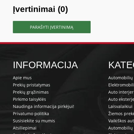
Įvertinimai (0)
PARAŠYTI ĮVERTINIMĄ
INFORMACIJA
KATE
Apie mus
Automobilių 
Prekių pristatymas
Elektromobil
Prekių grąžinimas
Auto interje
Pirkimo taisyklės
Auto eksterj
Naudinga informacija pirkėjui!
Laisvalaikiui
Privatumo politika
Žiemos prek
Susisiekite su mumis
Vaikiškos au
Atsiliepimai
Automobilių 