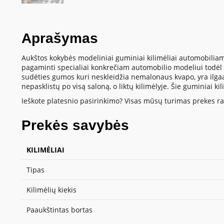
Aprašymas
Aukštos kokybės modeliniai guminiai kilimėliai automobiliam
pagaminti specialiai konkrečiam automobilio modeliui todėl t
sudėties gumos kuri neskleidžia nemalonaus kvapo, yra ilgaamž
nepasklistų po visą saloną, o liktų kilimėlyje. Šie guminiai k
Ieškote platesnio pasirinkimo? Visas mūsų turimas prekes ras
Prekės savybės
KILIMĖLIAI
Tipas
Kilimėlių kiekis
Paaukštintas bortas