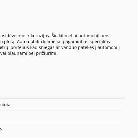
sidėvėjimo ir korozijos. Šie kilimėliai automobiliams
 plotą. Automobilio kilimėliai pagaminti iš specialios
metrų, bortelius kad sniegas ar vanduo patekęs į automobilį
gvai plaunami bei prižiūrimi.
iniai
p