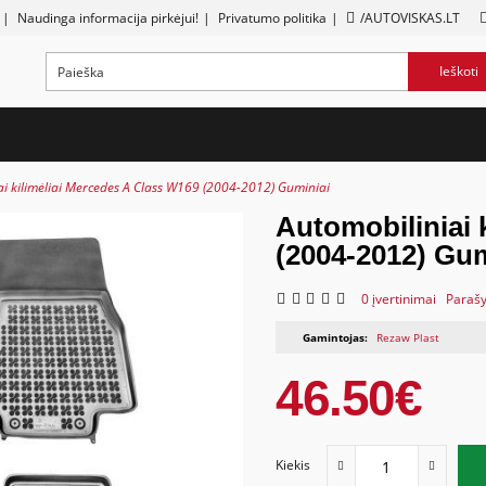
|
Naudinga informacija pirkėjui!
|
Privatumo politika
|
/AUTOVISKAS.LT
Ieškoti
ai kilimėliai Mercedes A Class W169 (2004-2012) Guminiai
Automobiliniai 
(2004-2012) Gum
0 įvertinimai
Parašy
Gamintojas:
Rezaw Plast
46.50€
Kiekis