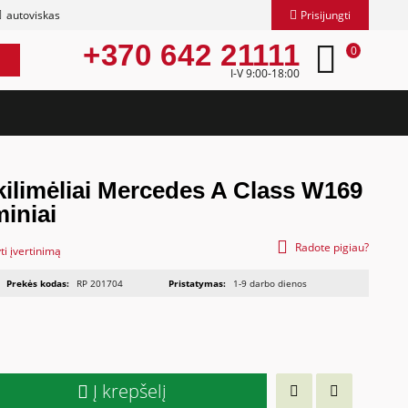
autoviskas
Prisijungti
+370 642 21111
0
I-V 9:00-18:00
kilimėliai Mercedes A Class W169
iniai
Radote pigiau?
ti įvertinimą
Prekės kodas:
RP 201704
Pristatymas:
1-9 darbo dienos
Į krepšelį