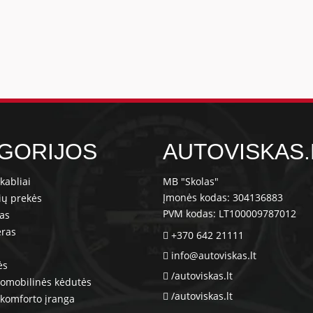
GORIJOS
AUTOVISKAS.
kabliai
MB "Skolas"
Įmonės kodas: 304136883
ių prekės
PVM kodas: LT100009787012
ras
eras
+370 642 21111
info@autoviskas.lt
ės
/autoviskas.lt
tomobilinės kėdutės
/autoviskas.lt
komforto įranga