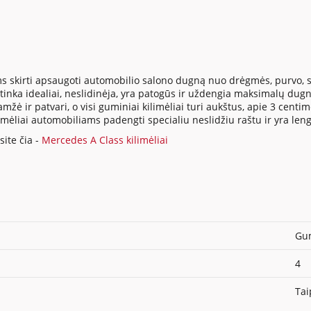
s skirti apsaugoti automobilio salono dugną nuo drėgmės, purvo, su
inka idealiai, neslidinėja, yra patogūs ir uždengia maksimalų dugno
ė ir patvari, o visi guminiai kilimėliai turi aukštus, apie 3 centi
ilimėliai automobiliams padengti specialiu neslidžiu raštu ir yra len
ite čia -
Mercedes A Class kilimėliai
Gum
4
Tai