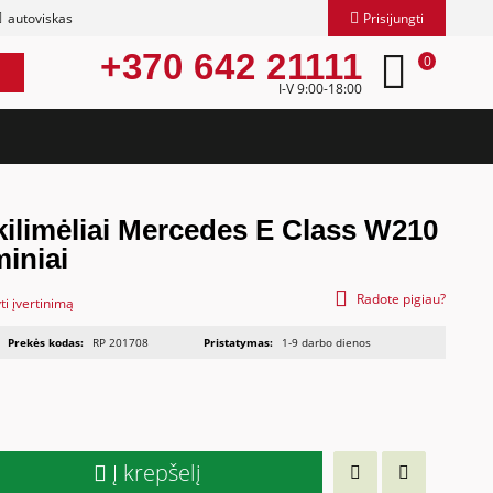
autoviskas
Prisijungti
+370 642 21111
0
I-V 9:00-18:00
kilimėliai Mercedes E Class W210
iniai
Radote pigiau?
ti įvertinimą
Prekės kodas:
RP 201708
Pristatymas:
1-9 darbo dienos
Į krepšelį