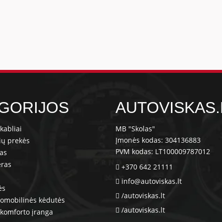
GORIJOS
AUTOVISKAS.
kabliai
MB "Skolas"
Įmonės kodas: 304136883
ių prekės
PVM kodas: LT100009787012
ras
eras
+370 642 21111
info@autoviskas.lt
ės
/autoviskas.lt
tomobilinės kėdutės
/autoviskas.lt
komforto įranga