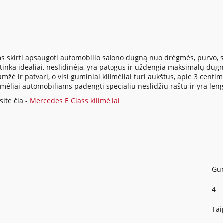
s skirti apsaugoti automobilio salono dugną nuo drėgmės, purvo, su
inka idealiai, neslidinėja, yra patogūs ir uždengia maksimalų dugno
ė ir patvari, o visi guminiai kilimėliai turi aukštus, apie 3 centi
ilimėliai automobiliams padengti specialiu neslidžiu raštu ir yra len
ite čia -
Mercedes E Class kilimėliai
Gum
4
Tai