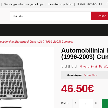
|
Naudinga informacija pirkėjui!
|
Privatumo politika
|
/AUTOVISKAS.LT
Ieškoti
ai kilimėliai Mercedes E Class W210 (1996-2003) Guminiai
Automobiliniai 
(1996-2003) Gum
0 įvertinimai
Parašy
Gamintojas:
Rezaw Plast
46.50€
Kiekis