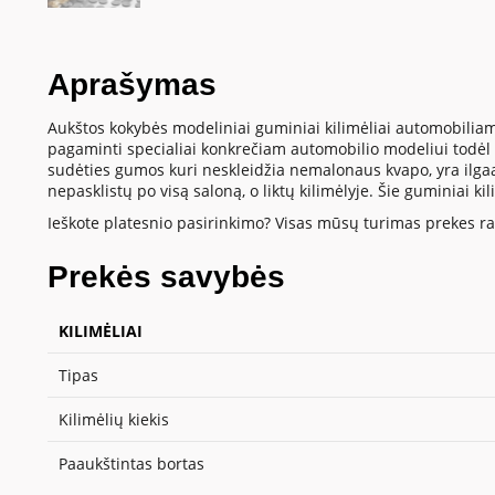
Aprašymas
Aukštos kokybės modeliniai guminiai kilimėliai automobiliam
pagaminti specialiai konkrečiam automobilio modeliui todėl t
sudėties gumos kuri neskleidžia nemalonaus kvapo, yra ilgaamž
nepasklistų po visą saloną, o liktų kilimėlyje. Šie guminiai k
Ieškote platesnio pasirinkimo? Visas mūsų turimas prekes ras
Prekės savybės
KILIMĖLIAI
Tipas
Kilimėlių kiekis
Paaukštintas bortas