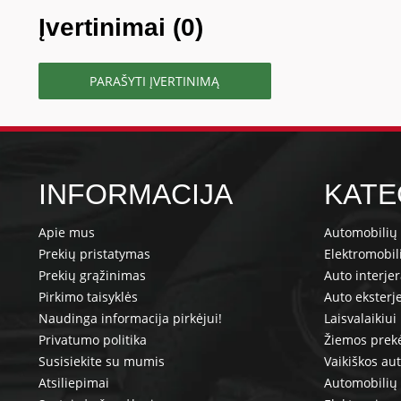
Įvertinimai (0)
PARAŠYTI ĮVERTINIMĄ
INFORMACIJA
KATE
Apie mus
Automobilių 
Prekių pristatymas
Elektromobil
Prekių grąžinimas
Auto interje
Pirkimo taisyklės
Auto eksterj
Naudinga informacija pirkėjui!
Laisvalaikiui
Privatumo politika
Žiemos prek
Susisiekite su mumis
Vaikiškos au
Atsiliepimai
Automobilių 