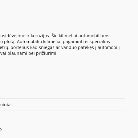
sidėvėjimo ir korozijos. Šie kilimėliai automobiliams
 plotą. Automobilio kilimėliai pagaminti iš specialios
metrų, bortelius kad sniegas ar vanduo patekęs į automobilį
gvai plaunami bei prižiūrimi.
iniai
p