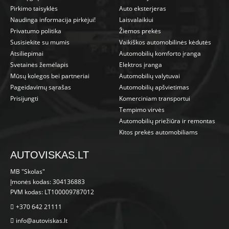
Pirkimo taisyklės
Auto eksterjeras
Naudinga informacija pirkėjui!
Laisvalaikiui
Privatumo politika
Žiemos prekės
Susisiekite su mumis
Vaikiškos automobilinės kėdutės
Atsiliepimai
Automobilių komforto įranga
Svetainės žemėlapis
Elektros įranga
Mūsų kolegos bei partneriai
Automobilių valytuvai
Pageidavimų sąrašas
Automobilių apšvietimas
Prisijungti
Komerciniam transportui
Tempimo virvės
Automobilių priežiūra ir remontas
Kitos prekės automobiliams
AUTOVISKAS.LT
MB "Skolas"
Įmonės kodas: 304136883
PVM kodas: LT100009787012
+370 642 21111
info@autoviskas.lt