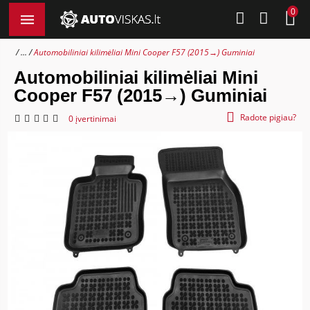
0
...
Automobiliniai kilimėliai Mini Cooper F57 (2015→) Guminiai
Automobiliniai kilimėliai Mini
Cooper F57 (2015→) Guminiai
Radote pigiau?
0 įvertinimai