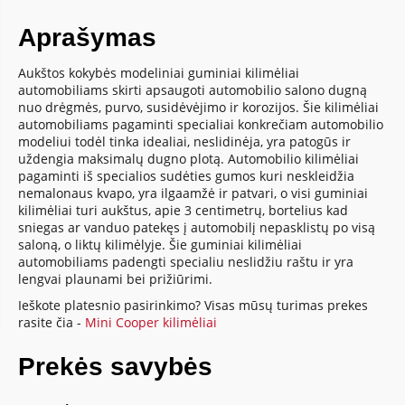
Aprašymas
Aukštos kokybės modeliniai guminiai kilimėliai
automobiliams skirti apsaugoti automobilio salono dugną
nuo drėgmės, purvo, susidėvėjimo ir korozijos. Šie kilimėliai
automobiliams pagaminti specialiai konkrečiam automobilio
modeliui todėl tinka idealiai, neslidinėja, yra patogūs ir
uždengia maksimalų dugno plotą. Automobilio kilimėliai
pagaminti iš specialios sudėties gumos kuri neskleidžia
nemalonaus kvapo, yra ilgaamžė ir patvari, o visi guminiai
kilimėliai turi aukštus, apie 3 centimetrų, bortelius kad
sniegas ar vanduo patekęs į automobilį nepasklistų po visą
saloną, o liktų kilimėlyje. Šie guminiai kilimėliai
automobiliams padengti specialiu neslidžiu raštu ir yra
lengvai plaunami bei prižiūrimi.
Ieškote platesnio pasirinkimo? Visas mūsų turimas prekes
rasite čia -
Mini Cooper kilimėliai
Prekės savybės