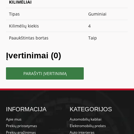
KILIMĖLIAI
Tipas
Guminiai
Kilimėlių kiekis
4
Paaukštintas bortas
Taip
Įvertinimai (0)
PARAŠYTI ĮVERTINIMĄ
INFORMACIJA
KATEGORIJOS
Apie mus
Automobilių kabliai
Prekių pristatymas
Elektromobilių prekės
Prekių grąžinimas
Auto interjeras