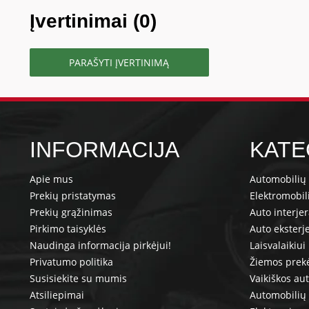
Įvertinimai (0)
PARAŠYTI ĮVERTINIMĄ
INFORMACIJA
KATE
Apie mus
Automobilių 
Prekių pristatymas
Elektromobil
Prekių grąžinimas
Auto interje
Pirkimo taisyklės
Auto eksterj
Naudinga informacija pirkėjui!
Laisvalaikiui
Privatumo politika
Žiemos prek
Susisiekite su mumis
Vaikiškos au
Atsiliepimai
Automobilių 