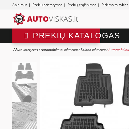
Apie mus
|
Prekių pristatymas
|
Prekių grąžinimas
|
Pirkimo taisyklės
PREKIŲ KATALOGAS
Auto interjeras
Automobiliniai kilimėliai
Salono kilimėliai
Automobilinia