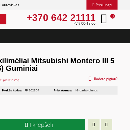
autoviskas
Prisijungti
+370 642 21111
0
I-V 9:00-18:00
ilimėliai Mitsubishi Montero III 5
6) Guminiai
Radote pigiau?
ti įvertinimą
Prekės kodas:
RP 202304
Pristatymas:
1-9 darbo dienos
Į krepšelį