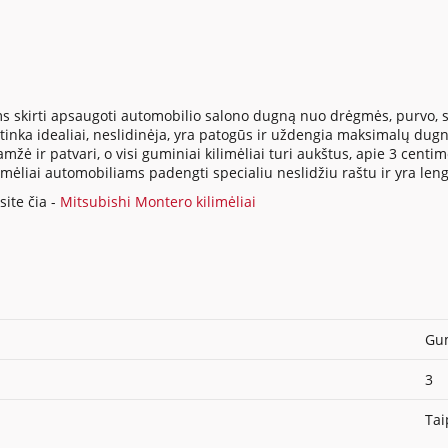
s skirti apsaugoti automobilio salono dugną nuo drėgmės, purvo, su
inka idealiai, neslidinėja, yra patogūs ir uždengia maksimalų dugno
ė ir patvari, o visi guminiai kilimėliai turi aukštus, apie 3 centi
ilimėliai automobiliams padengti specialiu neslidžiu raštu ir yra len
ite čia -
Mitsubishi Montero kilimėliai
Gum
3
Tai