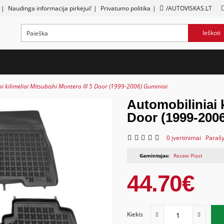
|
Naudinga informacija pirkėjui!
|
Privatumo politika
|
/AUTOVISKAS.LT
Ieškoti
i kilimėliai Mitsubishi Montero III 5 Door (1999-2006) Guminiai
Automobiliniai k
Door (1999-200
0 įvertinimai
Parašy
Gamintojas:
Rezaw Plast
44.70€
Kiekis