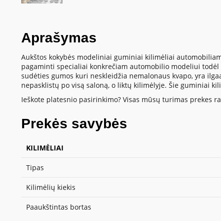
Aprašymas
Aukštos kokybės modeliniai guminiai kilimėliai automobiliam
pagaminti specialiai konkrečiam automobilio modeliui todėl t
sudėties gumos kuri neskleidžia nemalonaus kvapo, yra ilgaamž
nepasklistų po visą saloną, o liktų kilimėlyje. Šie guminiai k
Ieškote platesnio pasirinkimo? Visas mūsų turimas prekes ras
Prekės savybės
KILIMĖLIAI
Tipas
Kilimėlių kiekis
Paaukštintas bortas