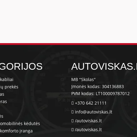
GORIJOS
AUTOVISKAS.
kabliai
MB "Skolas"
Įmonės kodas: 304136883
ių prekės
PVM kodas: LT100009787012
ras
eras
+370 642 21111
info@autoviskas.lt
ės
/autoviskas.lt
tomobilinės kėdutės
/autoviskas.lt
komforto įranga