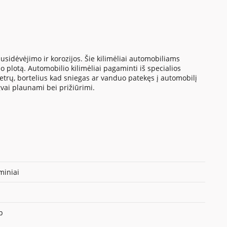
sidėvėjimo ir korozijos. Šie kilimėliai automobiliams
 plotą. Automobilio kilimėliai pagaminti iš specialios
metrų, bortelius kad sniegas ar vanduo patekęs į automobilį
gvai plaunami bei prižiūrimi.
iniai
p