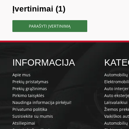
Įvertinimai (1)
PARAŠYTI ĮVERTINIMĄ
INFORMACIJA
KATE
Apie mus
Automobilių 
Prekių pristatymas
Elektromobil
Prekių grąžinimas
Auto interje
Pirkimo taisyklės
Auto eksterj
Naudinga informacija pirkėjui!
Laisvalaikiui
Privatumo politika
Žiemos prek
Susisiekite su mumis
Vaikiškos au
Atsiliepimai
Automobilių 