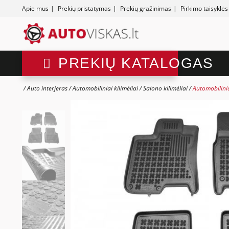
Apie mus
|
Prekių pristatymas
|
Prekių grąžinimas
|
Pirkimo taisyklės
PREKIŲ KATALOGAS
Auto interjeras
Automobiliniai kilimėliai
Salono kilimėliai
Automobilini