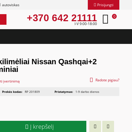
autoviskas
Prisijungti
+370 642 21111
0
I-V 9:00-18:00
kilimėliai Nissan Qashqai+2
iniai
Radote pigiau?
ti įvertinimą
Prekės kodas:
RP 201809
Pristatymas:
1-9 darbo dienos
Į krepšelį