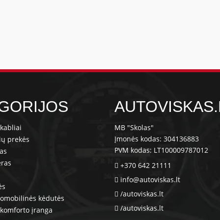
GORIJOS
AUTOVISKAS.
kabliai
MB "Skolas"
Įmonės kodas: 304136883
ių prekės
PVM kodas: LT100009787012
ras
eras
+370 642 21111
info@autoviskas.lt
ės
/autoviskas.lt
tomobilinės kėdutės
/autoviskas.lt
komforto įranga