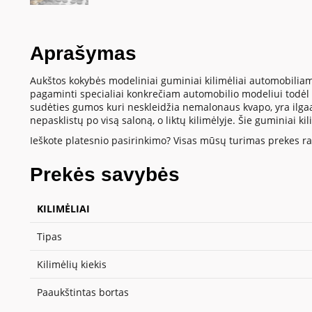
Aprašymas
Aukštos kokybės modeliniai guminiai kilimėliai automobiliam
pagaminti specialiai konkrečiam automobilio modeliui todėl t
sudėties gumos kuri neskleidžia nemalonaus kvapo, yra ilgaamž
nepasklistų po visą saloną, o liktų kilimėlyje. Šie guminiai k
Ieškote platesnio pasirinkimo? Visas mūsų turimas prekes ras
Prekės savybės
KILIMĖLIAI
Tipas
Kilimėlių kiekis
Paaukštintas bortas