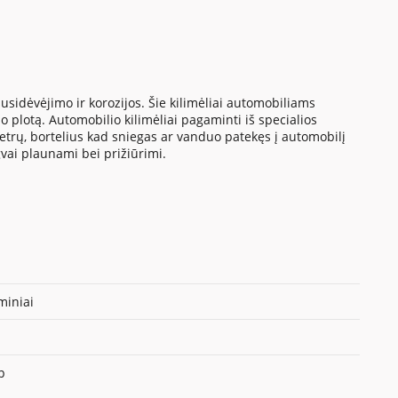
sidėvėjimo ir korozijos. Šie kilimėliai automobiliams
 plotą. Automobilio kilimėliai pagaminti iš specialios
metrų, bortelius kad sniegas ar vanduo patekęs į automobilį
gvai plaunami bei prižiūrimi.
iniai
p