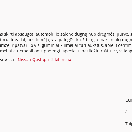
s skirti apsaugoti automobilio salono dugną nuo drėgmės, purvo, su
inka idealiai, neslidinėja, yra patogūs ir uždengia maksimalų dugno
ė ir patvari, o visi guminiai kilimėliai turi aukštus, apie 3 centi
ilimėliai automobiliams padengti specialiu neslidžiu raštu ir yra len
ite čia -
Nissan Qashqai+2 kilimėliai
Gum
4
Tai