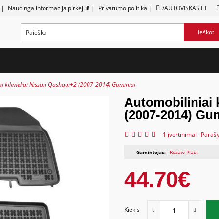
|
Naudinga informacija pirkėjui!
|
Privatumo politika
|
/AUTOVISKAS.LT
Ieškoti
ai kilimėliai Nissan Qashqai+2 (2007-2014) Guminiai
Automobiliniai 
(2007-2014) Gum
1 įvertinimai
Parašy
Gamintojas:
Rezaw Plast
44.70€
Kiekis