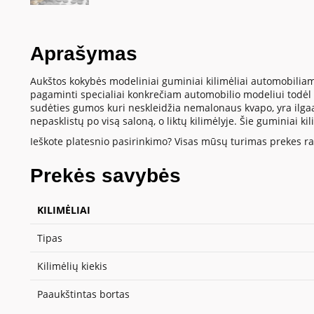
Aprašymas
Aukštos kokybės modeliniai guminiai kilimėliai automobiliam
pagaminti specialiai konkrečiam automobilio modeliui todėl t
sudėties gumos kuri neskleidžia nemalonaus kvapo, yra ilgaamž
nepasklistų po visą saloną, o liktų kilimėlyje. Šie guminiai k
Ieškote platesnio pasirinkimo? Visas mūsų turimas prekes ras
Prekės savybės
KILIMĖLIAI
Tipas
Kilimėlių kiekis
Paaukštintas bortas