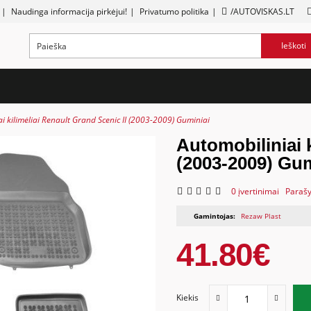
|
Naudinga informacija pirkėjui!
|
Privatumo politika
|
/AUTOVISKAS.LT
Ieškoti
i kilimėliai Renault Grand Scenic II (2003-2009) Guminiai
Automobiliniai k
(2003-2009) Gum
0 įvertinimai
Parašy
Gamintojas:
Rezaw Plast
41.80€
Kiekis