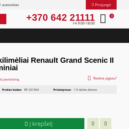
autoviskas
Prisijungti
+370 642 21111
0
I-V 9:00-18:00
ilimėliai Renault Grand Scenic II
iniai
Radote pigiau?
ti įvertinimą
Prekės kodas:
RP 201904
Pristatymas:
1-9 darbo dienos
Į krepšelį