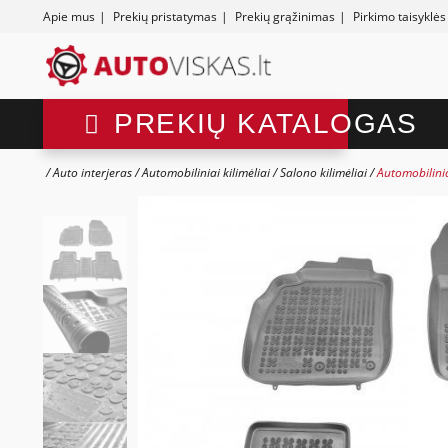
Apie mus
|
Prekių pristatymas
|
Prekių grąžinimas
|
Pirkimo taisyklės
PREKIŲ KATALOGAS
Auto interjeras
Automobiliniai kilimėliai
Salono kilimėliai
Automobilinia