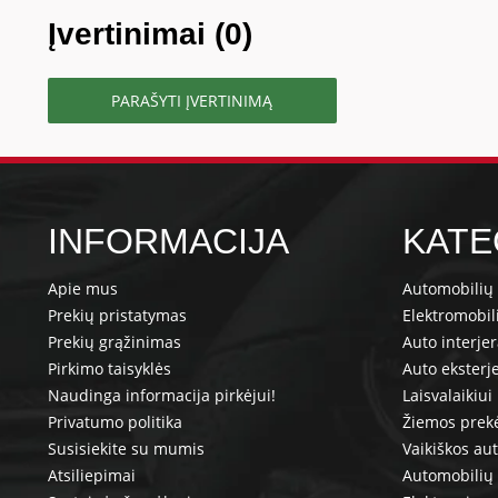
Įvertinimai (0)
PARAŠYTI ĮVERTINIMĄ
INFORMACIJA
KATE
Apie mus
Automobilių 
Prekių pristatymas
Elektromobil
Prekių grąžinimas
Auto interje
Pirkimo taisyklės
Auto eksterj
Naudinga informacija pirkėjui!
Laisvalaikiui
Privatumo politika
Žiemos prek
Susisiekite su mumis
Vaikiškos au
Atsiliepimai
Automobilių 