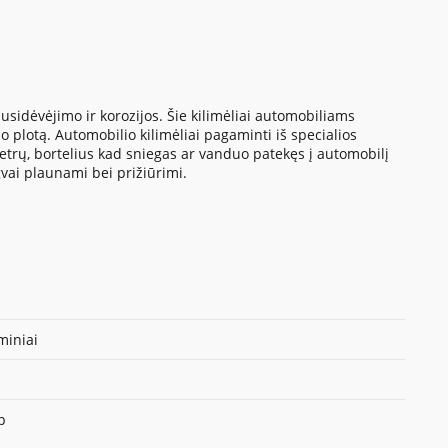
sidėvėjimo ir korozijos. Šie kilimėliai automobiliams
 plotą. Automobilio kilimėliai pagaminti iš specialios
metrų, bortelius kad sniegas ar vanduo patekęs į automobilį
gvai plaunami bei prižiūrimi.
iniai
p