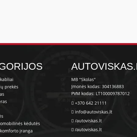
GORIJOS
AUTOVISKAS.
kabliai
MB "Skolas"
Įmonės kodas: 304136883
ių prekės
PVM kodas: LT100009787012
ras
eras
+370 642 21111
info@autoviskas.lt
ės
/autoviskas.lt
tomobilinės kėdutės
/autoviskas.lt
komforto įranga