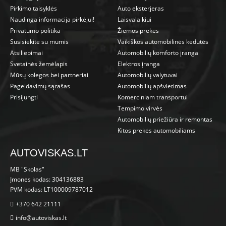
Pirkimo taisyklės
Auto eksterjeras
Naudinga informacija pirkėjui!
Laisvalaikiui
Privatumo politika
Žiemos prekės
Susisiekite su mumis
Vaikiškos automobilinės kėdutės
Atsiliepimai
Automobilių komforto įranga
Svetainės žemėlapis
Elektros įranga
Mūsų kolegos bei partneriai
Automobilių valytuvai
Pageidavimų sąrašas
Automobilių apšvietimas
Prisijungti
Komerciniam transportui
Tempimo virvės
Automobilių priežiūra ir remontas
Kitos prekės automobiliams
AUTOVISKAS.LT
MB "Skolas"
Įmonės kodas: 304136883
PVM kodas: LT100009787012
+370 642 21111
info@autoviskas.lt