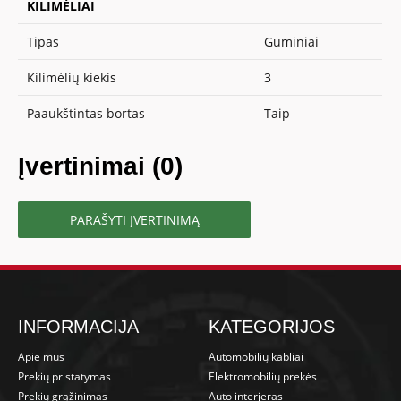
KILIMĖLIAI
Tipas
Guminiai
Kilimėlių kiekis
3
Paaukštintas bortas
Taip
Įvertinimai (0)
PARAŠYTI ĮVERTINIMĄ
INFORMACIJA
KATEGORIJOS
Apie mus
Automobilių kabliai
Prekių pristatymas
Elektromobilių prekės
Prekių grąžinimas
Auto interjeras