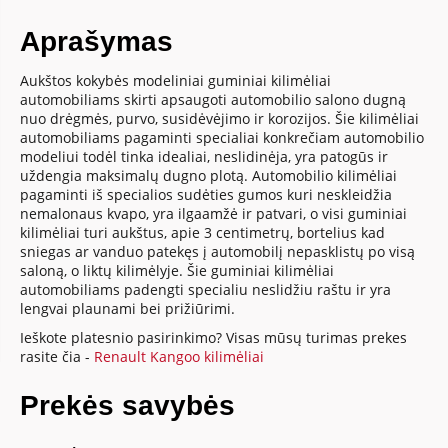
Aprašymas
Aukštos kokybės modeliniai guminiai kilimėliai
automobiliams skirti apsaugoti automobilio salono dugną
nuo drėgmės, purvo, susidėvėjimo ir korozijos. Šie kilimėliai
automobiliams pagaminti specialiai konkrečiam automobilio
modeliui todėl tinka idealiai, neslidinėja, yra patogūs ir
uždengia maksimalų dugno plotą. Automobilio kilimėliai
pagaminti iš specialios sudėties gumos kuri neskleidžia
nemalonaus kvapo, yra ilgaamžė ir patvari, o visi guminiai
kilimėliai turi aukštus, apie 3 centimetrų, bortelius kad
sniegas ar vanduo patekęs į automobilį nepasklistų po visą
saloną, o liktų kilimėlyje. Šie guminiai kilimėliai
automobiliams padengti specialiu neslidžiu raštu ir yra
lengvai plaunami bei prižiūrimi.
Ieškote platesnio pasirinkimo? Visas mūsų turimas prekes
rasite čia -
Renault Kangoo kilimėliai
Prekės savybės