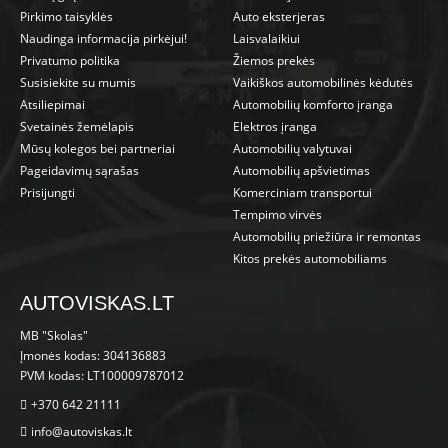
Pirkimo taisyklės
Auto eksterjeras
Naudinga informacija pirkėjui!
Laisvalaikiui
Privatumo politika
Žiemos prekės
Susisiekite su mumis
Vaikiškos automobilinės kėdutės
Atsiliepimai
Automobilių komforto įranga
Svetainės žemėlapis
Elektros įranga
Mūsų kolegos bei partneriai
Automobilių valytuvai
Pageidavimų sąrašas
Automobilių apšvietimas
Prisijungti
Komerciniam transportui
Tempimo virvės
Automobilių priežiūra ir remontas
Kitos prekės automobiliams
AUTOVISKAS.LT
MB "Skolas"
Įmonės kodas: 304136883
PVM kodas: LT100009787012
+370 642 21111
info@autoviskas.lt