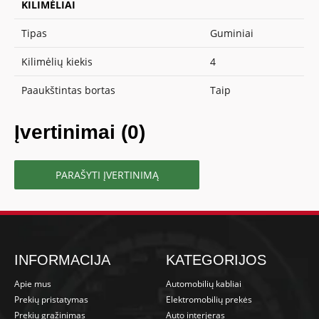
KILIMĖLIAI
Tipas
Guminiai
Kilimėlių kiekis
4
Paaukštintas bortas
Taip
Įvertinimai (0)
PARAŠYTI ĮVERTINIMĄ
INFORMACIJA
KATEGORIJOS
Apie mus
Automobilių kabliai
Prekių pristatymas
Elektromobilių prekės
Prekių grąžinimas
Auto interjeras