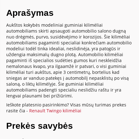
Aprašymas
Aukštos kokybės modeliniai guminiai kilimėliai
automobiliams skirti apsaugoti automobilio salono dugną
nuo drėgmės, purvo, susidėvėjimo ir korozijos. Šie kilimėliai
automobiliams pagaminti specialiai konkrečiam automobilio
modeliui todėl tinka idealiai, neslidinėja, yra patogūs ir
uždengia maksimalų dugno plotą. Automobilio kilimėliai
pagaminti iš specialios sudėties gumos kuri neskleidžia
nemalonaus kvapo, yra ilgaamžė ir patvari, o visi guminiai
kilimėliai turi aukštus, apie 3 centimetrų, bortelius kad
sniegas ar vanduo patekęs į automobilį nepasklistų po visą
saloną, o liktų kilimėlyje. Šie guminiai kilimėliai
automobiliams padengti specialiu neslidžiu raštu ir yra
lengvai plaunami bei prižiūrimi.
Ieškote platesnio pasirinkimo? Visas mūsų turimas prekes
rasite čia -
Renault Twingo kilimėliai
Prekės savybės