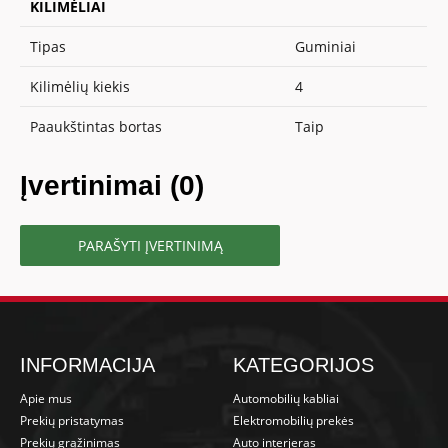
KILIMĖLIAI
Tipas
Guminiai
Kilimėlių kiekis
4
Paaukštintas bortas
Taip
Įvertinimai (0)
PARAŠYTI ĮVERTINIMĄ
INFORMACIJA
KATEGORIJOS
Apie mus
Automobilių kabliai
Prekių pristatymas
Elektromobilių prekės
Prekių grąžinimas
Auto interjeras