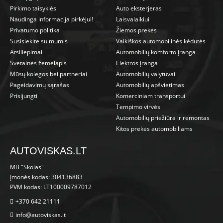
Pirkimo taisyklės
Auto eksterjeras
Naudinga informacija pirkėjui!
Laisvalaikiui
Privatumo politika
Žiemos prekės
Susisiekite su mumis
Vaikiškos automobilinės kėdutės
Atsiliepimai
Automobilių komforto įranga
Svetainės žemėlapis
Elektros įranga
Mūsų kolegos bei partneriai
Automobilių valytuvai
Pageidavimų sąrašas
Automobilių apšvietimas
Prisijungti
Komerciniam transportui
Tempimo virvės
Automobilių priežiūra ir remontas
Kitos prekės automobiliams
AUTOVISKAS.LT
MB "Skolas"
Įmonės kodas: 304136883
PVM kodas: LT100009787012
+370 642 21111
info@autoviskas.lt