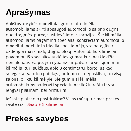
Aprašymas
Aukštos kokybės modeliniai guminiai kilimėliai
automobiliams skirti apsaugoti automobilio salono dugną
nuo drėgmės, purvo, susidėvėjimo ir korozijos. Šie kilimėliai
automobiliams pagaminti specialiai konkrečiam automobilio
modeliui todėl tinka idealiai, neslidinėja, yra patogūs ir
uždengia maksimalų dugno plotą. Automobilio kilimėliai
pagaminti iš specialios sudėties gumos kuri neskleidžia
nemalonaus kvapo, yra ilgaamžė ir patvari, o visi guminiai
kilimėliai turi aukštus, apie 3 centimetrų, bortelius kad
sniegas ar vanduo patekęs į automobilį nepasklistų po visą
saloną, o liktų kilimėlyje. Šie guminiai kilimėliai
automobiliams padengti specialiu neslidžiu raštu ir yra
lengvai plaunami bei prižiūrimi.
Ieškote platesnio pasirinkimo? Visas mūsų turimas prekes
rasite čia -
Saab 9-5 kilimėliai
Prekės savybės