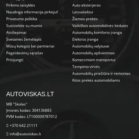
Pirkimo taisyklės
Auto eksterjeras
Naudinga informacija pirkėjui!
Laisvalaikiui
Privatumo politika
Žiemos prekės
Susisiekite su mumis
Vaikiškos automobilinės kėdutės
Atsiliepimai
Automobilių komforto įranga
Svetainės žemėlapis
Elektros įranga
Mūsų kolegos bei partneriai
Automobilių valytuvai
Pageidavimų sąrašas
Automobilių apšvietimas
Prisijungti
Komerciniam transportui
Tempimo virvės
Automobilių priežiūra ir remontas
Kitos prekės automobiliams
AUTOVISKAS.LT
MB "Skolas"
Įmonės kodas: 304136883
PVM kodas: LT100009787012
+370 642 21111
info@autoviskas.lt