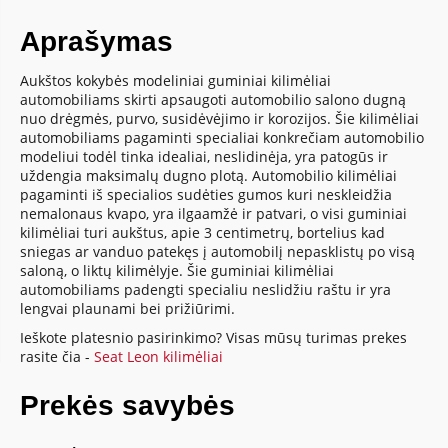
Aprašymas
Aukštos kokybės modeliniai guminiai kilimėliai
automobiliams skirti apsaugoti automobilio salono dugną
nuo drėgmės, purvo, susidėvėjimo ir korozijos. Šie kilimėliai
automobiliams pagaminti specialiai konkrečiam automobilio
modeliui todėl tinka idealiai, neslidinėja, yra patogūs ir
uždengia maksimalų dugno plotą. Automobilio kilimėliai
pagaminti iš specialios sudėties gumos kuri neskleidžia
nemalonaus kvapo, yra ilgaamžė ir patvari, o visi guminiai
kilimėliai turi aukštus, apie 3 centimetrų, bortelius kad
sniegas ar vanduo patekęs į automobilį nepasklistų po visą
saloną, o liktų kilimėlyje. Šie guminiai kilimėliai
automobiliams padengti specialiu neslidžiu raštu ir yra
lengvai plaunami bei prižiūrimi.
Ieškote platesnio pasirinkimo? Visas mūsų turimas prekes
rasite čia -
Seat Leon kilimėliai
Prekės savybės