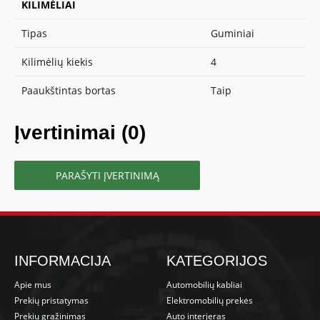
KILIMĖLIAI
Tipas
Guminiai
Kilimėlių kiekis
4
Paaukštintas bortas
Taip
Įvertinimai (0)
PARAŠYTI ĮVERTINIMĄ
INFORMACIJA
KATEGORIJOS
Apie mus
Automobilių kabliai
Prekių pristatymas
Elektromobilių prekės
Prekių grąžinimas
Auto interjeras